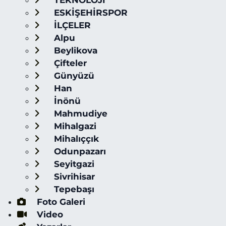
TEKNOLOJİ
ESKİŞEHİRSPOR
İLÇELER
Alpu
Beylikova
Çifteler
Günyüzü
Han
İnönü
Mahmudiye
Mihalgazi
Mihalıççık
Odunpazarı
Seyitgazi
Sivrihisar
Tepebaşı
Foto Galeri
Video