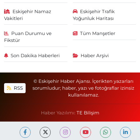
Eskişehir Namaz
Eskişehir Trafik
Vakitleri
Yoğunluk Haritası
Puan Durumu ve
Tüm Manşetler
Fikstür
Son Dakika Haberleri
Haber Arşivi
© Eskişehir Haber Ajansı. İçerikten yazarları
RSS
sorumludur; haber, yazı ve fotoğraflar izinsiz
kullanılamaz.
Haber Yazılımı:
TE Bilişim