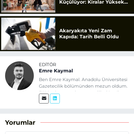
Küçülüyor: Kiralar Yüksek
Geldi
Akaryakıta Yeni Zam
Kapıda: Tarih Belli Oldu
EDITÖR
Emre Kaymal
Ben Emre Kaymal. Anadolu Üniversitesi
Gazetecilik bölümünden mezun oldum.
Eğitim hayatım boyunca dijital içerik
üretimi ve arama motoru
optimizasyonu (SEO) alanlarına ilgi
duydum. Şu anda SEO odaklı içerikler
üretiyorum. Haberlerimde güncel
Yorumlar
verileri ve okuyucu odaklı yaklaşımı
temel alıyorum.