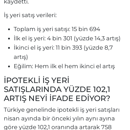
kaydetti.
İş yeri satış verileri:
Toplam iş yeri satışı: 15 bin 694
İlk el iş yeri: 4 bin 301 (yüzde 14,3 artış)
İkinci el iş yeri: 11 bin 393 (yüzde 8,7
artış)
Eğilim: Hem ilk el hem ikinci el artış
İPOTEKLİ İŞ YERİ
SATIŞLARINDA YÜZDE 102,1
ARTIŞ NEYİ İFADE EDİYOR?
Türkiye genelinde ipotekli iş yeri satışları
nisan ayında bir önceki yılın aynı ayına
göre yüzde 102,1 oranında artarak 758