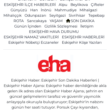
ESKİŞEHİR İLÇE HABERLERİ
Alpu
Beylikova
Çifteler
Günyüzü
Han
İnönü
Mahmudiye
Mihalgazi
Mihalıççık
Odunpazarı
Seyitgazi
Sivrihisar
Tepebaşı
ROTA
Sarıcakaya
YAŞAM
SON DAKİKA
Günün İçinden
Gizlilik Sözleşmesi
İletişim
ESKİŞEHİR HAVA DURUMU
ESKİŞEHİR NAMAZ VAKİTLERİ
ESKİŞEHİR HABERLERİ
Eskişehir Nöbetçi Eczaneler
Eskişehir Köşe Yazıları
Eskişehir Haber: Eskişehir Son Dakika Haberleri |
Eskişehir Haber Ajansı: Eskişehir haber denildiğinde akla
gelen ilk adres olan Eskişehir Haber Ajansı, şehrin en
güncel gelişmelerini tarafsız ve güvenilir yayıncılık
anlayışıyla okuruyla buluşturuyor; Eskişehir'in nabzını
günün her saati tutuyor. Porsuk Çayı kıyısından,