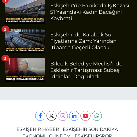
Eskişehir'de Fabikada İş Kazası:
51 Yaşındaki Kadın Bacağını
Kaybetti
2
Eskişehir’de Kalabak Su
Fiyatlarına Zam: Yarından
İtibaren Geçerli Olacak
3
Bilecik Belediye Meclisi’nde
Eskişehir Tartışması: Subaşı
İddiaları Doğruladı
ESKİŞEHİR HABER
ESKİŞEHİR SON DAKİKA
EKONOMİ
GÜNDEM
ESKİŞEHİRSPOR