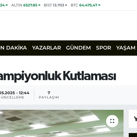
534
ALTIN
6527.85
BİST
13.703
BTC
64.475,47
ON DAKİKA
YAZARLAR
GÜNDEM
SPOR
YAŞAM
Şampiyonluk Kutlaması
05.2025 - 12:44
7
GÜNCELLEME
PAYLAŞIM