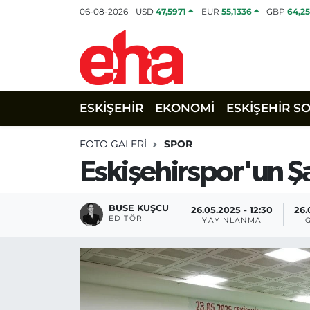
06-08-2026
USD
47,5971
EUR
55,1336
GBP
64,2
ESKİŞEHİR
EKONOMİ
ESKİŞEHİR S
FOTO GALERI
SPOR
Eskişehirspor'un 
BUSE KUŞCU
26.05.2025 - 12:30
26.
EDITÖR
YAYINLANMA