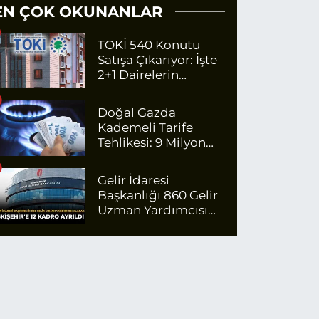
EN ÇOK OKUNANLAR
TOKİ 540 Konutu
Satışa Çıkarıyor: İşte
2+1 Dairelerin
Fiyatları
Doğal Gazda
Kademeli Tarife
Tehlikesi: 9 Milyon
Kişi Fazla Para
Ödeyecek
Gelir İdaresi
Başkanlığı 860 Gelir
Uzman Yardımcısı
Alacak: Eskişehir'e 12
Kadro Ayrıldı