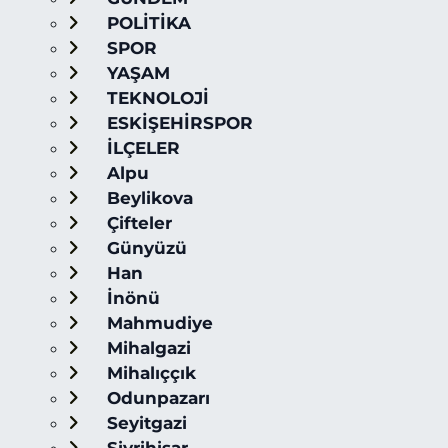
POLİTİKA
SPOR
YAŞAM
TEKNOLOJİ
ESKİŞEHİRSPOR
İLÇELER
Alpu
Beylikova
Çifteler
Günyüzü
Han
İnönü
Mahmudiye
Mihalgazi
Mihalıççık
Odunpazarı
Seyitgazi