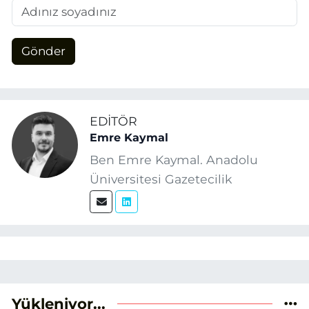
Gönder
EDITÖR
Emre Kaymal
Ben Emre Kaymal. Anadolu
Üniversitesi Gazetecilik
bölümünden mezun oldum.
Eğitim hayatım boyunca dijital
içerik üretimi ve arama motoru
optimizasyonu (SEO) alanlarına
ilgi duydum. Şu anda SEO odaklı
içerikler üretiyorum.
Yükleniyor...