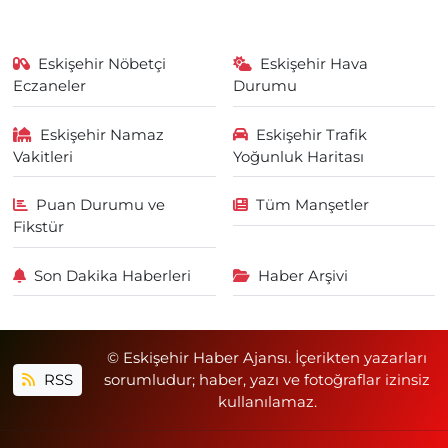
Eskişehir Nöbetçi
Eskişehir Hava
Eczaneler
Durumu
Eskişehir Namaz
Eskişehir Trafik
Vakitleri
Yoğunluk Haritası
Puan Durumu ve
Tüm Manşetler
Fikstür
Son Dakika Haberleri
Haber Arşivi
© Eskişehir Haber Ajansı. İçerikten yazarları
RSS
sorumludur; haber, yazı ve fotoğraflar izinsiz
kullanılamaz.