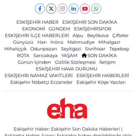
ESKİŞEHİR HABER
ESKİŞEHİR SON DAKİKA
EKONOMİ
GÜNDEM
ESKİŞEHİRSPOR
ESKİŞEHİR İLÇE HABERLERİ
Alpu
Beylikova
Çifteler
Günyüzü
Han
İnönü
Mahmudiye
Mihalgazi
Mihalıççık
Odunpazarı
Seyitgazi
Sivrihisar
Tepebaşı
ROTA
Sarıcakaya
YAŞAM
SON DAKİKA
Günün İçinden
Gizlilik Sözleşmesi
İletişim
ESKİŞEHİR HAVA DURUMU
ESKİŞEHİR NAMAZ VAKİTLERİ
ESKİŞEHİR HABERLERİ
Eskişehir Nöbetçi Eczaneler
Eskişehir Köşe Yazıları
Eskişehir Haber: Eskişehir Son Dakika Haberleri |
Eskişehir Haber Ajansı: Eskişehir haber denildiğinde akla