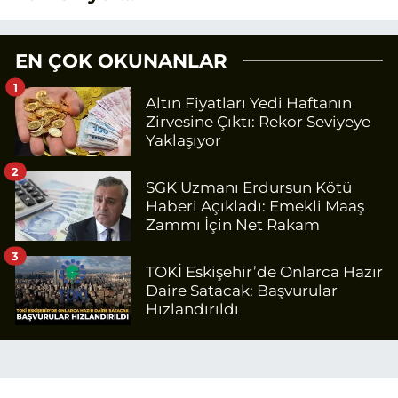
Haberlerimde güncel verileri ve
okuyucu odaklı yaklaşımı temel
alıyorum.
EN ÇOK OKUNANLAR
1
Altın Fiyatları Yedi Haftanın
Zirvesine Çıktı: Rekor Seviyeye
Yaklaşıyor
2
SGK Uzmanı Erdursun Kötü
Haberi Açıkladı: Emekli Maaş
Zammı İçin Net Rakam
3
TOKİ Eskişehir’de Onlarca Hazır
Daire Satacak: Başvurular
Hızlandırıldı