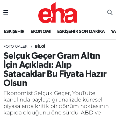
ESKİŞEHİR
EKONOMİ
ESKİŞEHİR SON DAKİKA
Y
FOTO GALERI
BILGI
Selçuk Geçer Gram Altın
İçin Açıkladı: Alıp
Satacaklar Bu Fiyata Hazır
Olsun
Ekonomist Selçuk Geçer, YouTube
kanalında paylaştığı analizde küresel
piyasalarda kritik bir dönüm noktasının
kapıda olduğunu öne sürdü. ABD ve