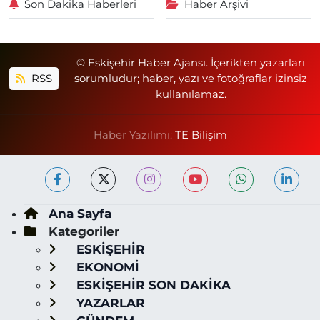
Son Dakika Haberleri
Haber Arşivi
© Eskişehir Haber Ajansı. İçerikten yazarları
RSS
sorumludur; haber, yazı ve fotoğraflar izinsiz
kullanılamaz.
Haber Yazılımı:
TE Bilişim
Ana Sayfa
Kategoriler
ESKİŞEHİR
EKONOMİ
ESKİŞEHİR SON DAKİKA
YAZARLAR