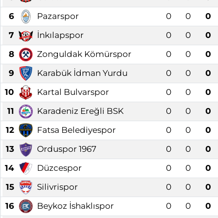
6
Pazarspor
0
0
0
7
İnkılapspor
0
0
0
8
Zonguldak Kömürspor
0
0
0
9
Karabük İdman Yurdu
0
0
0
10
Kartal Bulvarspor
0
0
0
11
Karadeniz Ereğli BSK
0
0
0
12
Fatsa Belediyespor
0
0
0
13
Orduspor 1967
0
0
0
14
Düzcespor
0
0
0
15
Silivrispor
0
0
0
16
Beykoz İshaklıspor
0
0
0