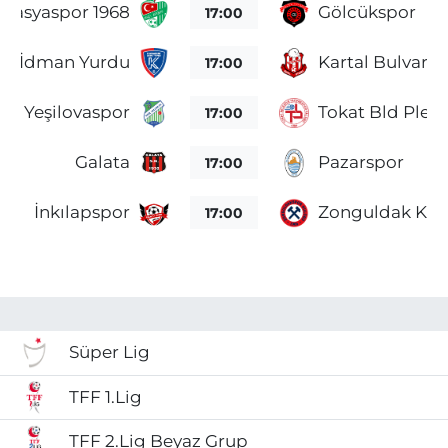
masyaspor 1968
Gölcükspor
17:00
ük İdman Yurdu
Kartal Bulvars
17:00
ova Yeşilovaspor
Tokat Bld Plev
17:00
Galata
Pazarspor
17:00
İnkılapspor
Zonguldak Kö
17:00
Süper Lig
TFF 1.Lig
TFF 2.Lig Beyaz Grup