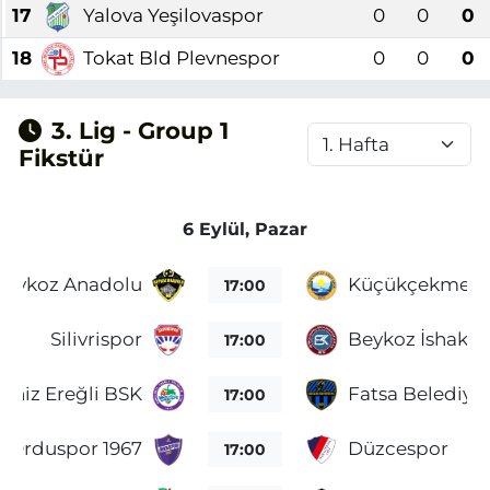
17
Yalova Yeşilovaspor
0
0
0
18
Tokat Bld Plevnespor
0
0
0
3. Lig - Group 1
Fikstür
6 Eylül, Pazar
Beykoz Anadolu
Küçükçekmece
17:00
Silivrispor
Beykoz İshaklı
17:00
eniz Ereğli BSK
Fatsa Belediye
17:00
Orduspor 1967
Düzcespor
17:00