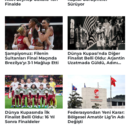
Finalde
Sürüyor
Şampiyonuz: Filenin
Dünya Kupası’nda Diğer
Sultanları Final Maçında
Finalist Belli Oldu: Arjantin
Brezilya'yı 3-1 Mağlup Etti
Uzatmada Güldü, Adını
Finale Yazdırdı
Dünya Kupasında İlk
Federasyondan Yeni Karar:
Finalist Belli Oldu: 16 Yıl
Bölgesel Amatör Lig’in Adı
Sonra Finaldeler
Değişti