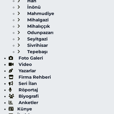
Han
İnönü
Mahmudiye
Mihalgazi
Mihalıççık
Odunpazarı
Seyitgazi
Sivrihisar
Tepebaşı
Foto Galeri
Video
Yazarlar
Firma Rehberi
Seri İlan
Röportaj
Biyografi
Anketler
Künye