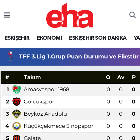
ESKİŞEHİR
EKONOMİ
ESKİŞEHİR SON DAKİKA
Y
TFF 3.Lig 1.Grup Puan Durumu ve Fikstür
#
Takım
O
Av
P
1
Amasyaspor 1968
0
0
0
2
Gölcükspor
0
0
0
3
Beykoz Anadolu
0
0
0
4
Küçükçekmece Sinopspor
0
0
0
5
Galata
0
0
0