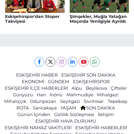
Eskişehirspor'dan Stoper
Şimşekler, Muğla Yatağan
Takviyesi
Maçında Yenilgiyle Ayrıldı
ESKİŞEHİR HABER
ESKİŞEHİR SON DAKİKA
EKONOMİ
GÜNDEM
ESKİŞEHİRSPOR
ESKİŞEHİR İLÇE HABERLERİ
Alpu
Beylikova
Çifteler
Günyüzü
Han
İnönü
Mahmudiye
Mihalgazi
Mihalıççık
Odunpazarı
Seyitgazi
Sivrihisar
Tepebaşı
ROTA
Sarıcakaya
YAŞAM
SON DAKİKA
Günün İçinden
Gizlilik Sözleşmesi
İletişim
ESKİŞEHİR HAVA DURUMU
ESKİŞEHİR NAMAZ VAKİTLERİ
ESKİŞEHİR HABERLERİ