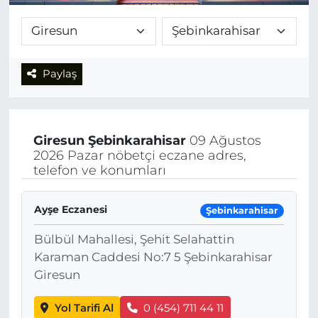
Paylaş
Giresun
Şebinkarahisar
09 Ağustos
2026 Pazar nöbetçi eczane adres,
telefon ve konumları
Ayşe Eczanesi
Şebinkarahisar
Bülbül Mahallesi, Şehit Selahattin
Karaman Caddesi No:7 5 Şebinkarahisar
Giresun
Yol Tarifi Al
0 (454) 711 44 11