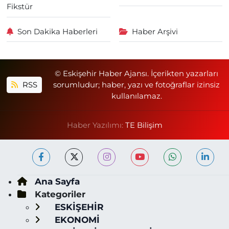
Fikstür
Son Dakika Haberleri
Haber Arşivi
© Eskişehir Haber Ajansı. İçerikten yazarları
RSS
sorumludur; haber, yazı ve fotoğraflar izinsiz
kullanılamaz.
Haber Yazılımı:
TE Bilişim
Ana Sayfa
Kategoriler
ESKİŞEHİR
EKONOMİ