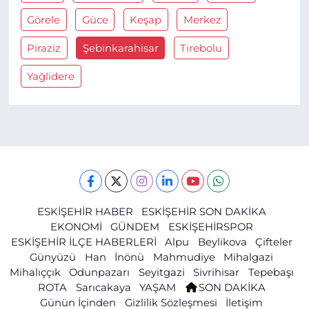
Görele
Güce
Keşap
Merkez
Piraziz
Şebinkarahisar
Tirebolu
Yağlidere
ESKİŞEHİR HABER
ESKİŞEHİR SON DAKİKA
EKONOMİ
GÜNDEM
ESKİŞEHİRSPOR
ESKİŞEHİR İLÇE HABERLERİ
Alpu
Beylikova
Çifteler
Günyüzü
Han
İnönü
Mahmudiye
Mihalgazi
Mihalıççık
Odunpazarı
Seyitgazi
Sivrihisar
Tepebaşı
ROTA
Sarıcakaya
YAŞAM
SON DAKİKA
Günün İçinden
Gizlilik Sözleşmesi
İletişim