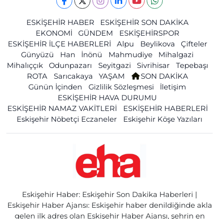
ESKİŞEHİR HABER
ESKİŞEHİR SON DAKİKA
EKONOMİ
GÜNDEM
ESKİŞEHİRSPOR
ESKİŞEHİR İLÇE HABERLERİ
Alpu
Beylikova
Çifteler
Günyüzü
Han
İnönü
Mahmudiye
Mihalgazi
Mihalıççık
Odunpazarı
Seyitgazi
Sivrihisar
Tepebaşı
ROTA
Sarıcakaya
YAŞAM
SON DAKİKA
Günün İçinden
Gizlilik Sözleşmesi
İletişim
ESKİŞEHİR HAVA DURUMU
ESKİŞEHİR NAMAZ VAKİTLERİ
ESKİŞEHİR HABERLERİ
Eskişehir Nöbetçi Eczaneler
Eskişehir Köşe Yazıları
Eskişehir Haber: Eskişehir Son Dakika Haberleri |
Eskişehir Haber Ajansı: Eskişehir haber denildiğinde akla
gelen ilk adres olan Eskişehir Haber Ajansı, şehrin en