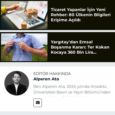
Ticaret Yapanlar İçin Yeni
Rehber: 80 Ülkenin Bilgileri
Erişime Açıldı
Yargıtay'dan Emsal
Boşanma Kararı: Ter Kokan
Kocaya 360 Bin Lira
Tazminat
EDITÖR HAKKINDA
Alperen Ata
Ben Alperen Ata. 2024 yılında Anadolu
Üniversitesi Basın ve Yayın Bölümü’nden
mezun oldum. Eskişehir Haber
Ajansı’nda (EHA) muhabir ve editör
olarak görev yapıyorum. Haberlerimde
ağırlıklı olarak Eskişehir odaklı siyasi