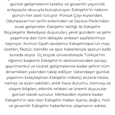
güncel gelişmelerini tarafsız ve güvenilir yayıncılık
anlayışıyla okuruyla buluşturuyor; Eskişehir'in nabzını
günün her saati tutuyor. Porsuk Çayı kıyısından,
Odunpazarı'nın tarihi evlerinden ve Sazova Parkı'ndan
sıcak gelişmeler, Eskişehir Valiliği ile Eskişehir
Büyükşehir Belediyesi duyuruları, yerel gündem ve şehir
yaşamına dair tüm detaylar anbean sayfalarımıza
taşınıyor. Kırmızı-Siyah sevdamız Eskişehirspor'un maç
özetleri, fikstür, transfer ve spor haberleriyle sporun kalbi
burada atıyor. Üç büyük üniversitesiyle Türkiye'nin
öğrenci başkenti Eskişehir'in ekonomisinden sanayi,
gayrimenkul ve ticaret gelişmelerine kadar şehrin tüm
dinamikleri yakından takip ediliyor. Vatandaşın günlük
yaşamını kolaylaştıran Eskişehir nöbetçi eczane listesi,
namaz ve ezan vakitleri, anlık hava durumu, tramvay ve
ulaşım bilgileri, etkinlik rehberi ve önemli duyurular
güncel olarak sunulur. Merkezden ilçelere kadar
Eskişehir'in sesi olan Eskişehir Haber Ajansı; doğru, hızlı
ve güvenilir Eskişehir haberlerine ulaşmanın adresi.