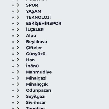
SPOR
YAŞAM
TEKNOLOJİ
ESKİŞEHİRSPOR
İLÇELER
Alpu
Beylikova
Çifteler
Günyüzü
Han
İnönü
Mahmudiye
Mihalgazi
Mihalıççık
Odunpazarı
Seyitgazi
Sivrihisar
Tepebaşı