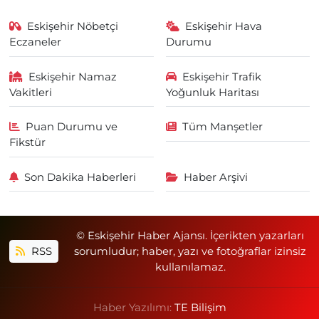
Eskişehir Nöbetçi
Eskişehir Hava
Eczaneler
Durumu
Eskişehir Namaz
Eskişehir Trafik
Vakitleri
Yoğunluk Haritası
Puan Durumu ve
Tüm Manşetler
Fikstür
Son Dakika Haberleri
Haber Arşivi
© Eskişehir Haber Ajansı. İçerikten yazarları
RSS
sorumludur; haber, yazı ve fotoğraflar izinsiz
kullanılamaz.
Haber Yazılımı:
TE Bilişim