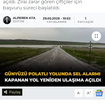
açıldı. Zirai zarar gören çiftçiler için
başvuru süreci başlatıldı.
ALPEREN ATA
29.05.2026 - 10:32
1
EDITÖR
YAYINLANMA
PAYLAŞIM
Paylaş
-
+
A
A