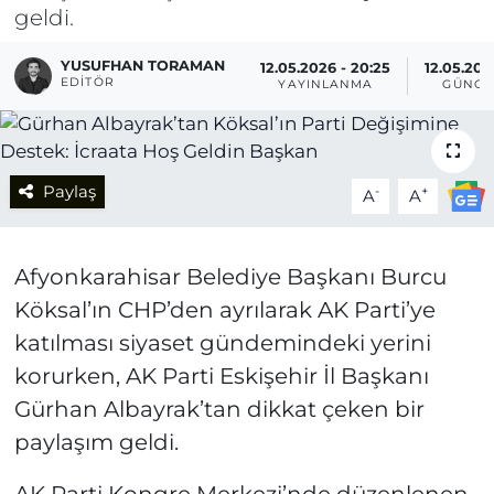
geldi.
YUSUFHAN TORAMAN
12.05.2026 - 20:25
12.05.202
EDITÖR
YAYINLANMA
GÜNCE
Paylaş
-
+
A
A
Afyonkarahisar Belediye Başkanı Burcu
Köksal’ın CHP’den ayrılarak AK Parti’ye
katılması siyaset gündemindeki yerini
korurken, AK Parti Eskişehir İl Başkanı
Gürhan Albayrak’tan dikkat çeken bir
paylaşım geldi.
AK Parti Kongre Merkezi’nde düzenlenen