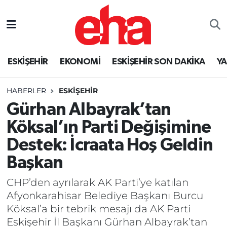
ESKİŞEHİR
EKONOMİ
ESKİŞEHİR SON DAKİKA
Y
HABERLER
ESKİŞEHİR
Gürhan Albayrak’tan
Köksal’ın Parti Değişimine
Destek: İcraata Hoş Geldin
Başkan
CHP’den ayrılarak AK Parti’ye katılan
Afyonkarahisar Belediye Başkanı Burcu
Köksal’a bir tebrik mesajı da AK Parti
Eskişehir İl Başkanı Gürhan Albayrak’tan