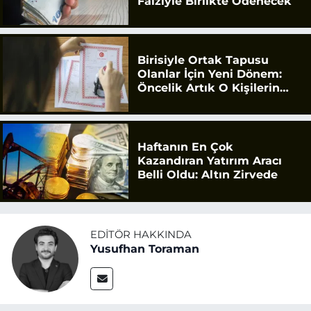
Faiziyle Birlikte Ödenecek
Birisiyle Ortak Tapusu
Olanlar İçin Yeni Dönem:
Öncelik Artık O Kişilerin
Olacak
Haftanın En Çok
Kazandıran Yatırım Aracı
Belli Oldu: Altın Zirvede
EDITÖR HAKKINDA
Yusufhan Toraman