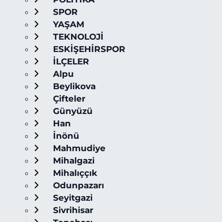
SPOR
YAŞAM
TEKNOLOJİ
ESKİŞEHİRSPOR
İLÇELER
Alpu
Beylikova
Çifteler
Günyüzü
Han
İnönü
Mahmudiye
Mihalgazi
Mihalıççık
Odunpazarı
Seyitgazi
Sivrihisar