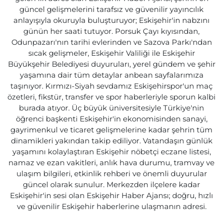
güncel gelişmelerini tarafsız ve güvenilir yayıncılık
anlayışıyla okuruyla buluşturuyor; Eskişehir'in nabzını
günün her saati tutuyor. Porsuk Çayı kıyısından,
Odunpazarı'nın tarihi evlerinden ve Sazova Parkı'ndan
sıcak gelişmeler, Eskişehir Valiliği ile Eskişehir
Büyükşehir Belediyesi duyuruları, yerel gündem ve şehir
yaşamına dair tüm detaylar anbean sayfalarımıza
taşınıyor. Kırmızı-Siyah sevdamız Eskişehirspor'un maç
özetleri, fikstür, transfer ve spor haberleriyle sporun kalbi
burada atıyor. Üç büyük üniversitesiyle Türkiye'nin
öğrenci başkenti Eskişehir'in ekonomisinden sanayi,
gayrimenkul ve ticaret gelişmelerine kadar şehrin tüm
dinamikleri yakından takip ediliyor. Vatandaşın günlük
yaşamını kolaylaştıran Eskişehir nöbetçi eczane listesi,
namaz ve ezan vakitleri, anlık hava durumu, tramvay ve
ulaşım bilgileri, etkinlik rehberi ve önemli duyurular
güncel olarak sunulur. Merkezden ilçelere kadar
Eskişehir'in sesi olan Eskişehir Haber Ajansı; doğru, hızlı
ve güvenilir Eskişehir haberlerine ulaşmanın adresi.