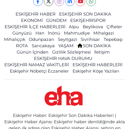
ESKİŞEHİR HABER
ESKİŞEHİR SON DAKİKA
EKONOMİ
GÜNDEM
ESKİŞEHİRSPOR
ESKİŞEHİR İLÇE HABERLERİ
Alpu
Beylikova
Çifteler
Günyüzü
Han
İnönü
Mahmudiye
Mihalgazi
Mihalıççık
Odunpazarı
Seyitgazi
Sivrihisar
Tepebaşı
ROTA
Sarıcakaya
YAŞAM
SON DAKİKA
Günün İçinden
Gizlilik Sözleşmesi
İletişim
ESKİŞEHİR HAVA DURUMU
ESKİŞEHİR NAMAZ VAKİTLERİ
ESKİŞEHİR HABERLERİ
Eskişehir Nöbetçi Eczaneler
Eskişehir Köşe Yazıları
Eskişehir Haber: Eskişehir Son Dakika Haberleri |
Eskişehir Haber Ajansı: Eskişehir haber denildiğinde akla
gelen ilk adres olan Eskişehir Haber Ajansı, şehrin en