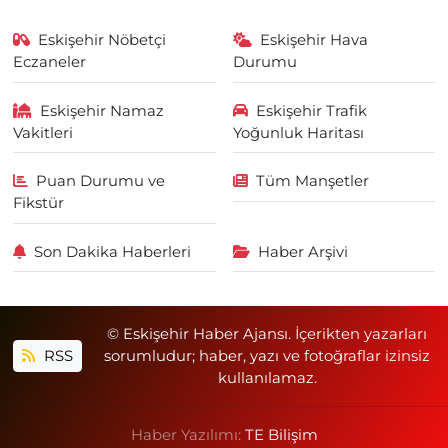
Eskişehir Nöbetçi
Eskişehir Hava
Eczaneler
Durumu
Eskişehir Namaz
Eskişehir Trafik
Vakitleri
Yoğunluk Haritası
Puan Durumu ve
Tüm Manşetler
Fikstür
Son Dakika Haberleri
Haber Arşivi
© Eskişehir Haber Ajansı. İçerikten yazarları
RSS
sorumludur; haber, yazı ve fotoğraflar izinsiz
kullanılamaz.
Haber Yazılımı:
TE Bilişim