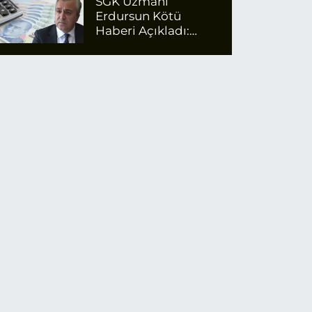
SGK Uzmanı
Erdursun Kötü
Haberi Açıkladı:
Emekli Maaş Zammı
İçin Net Rakam