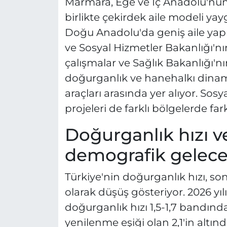
Marmara, Ege ve İç Anadolu'nun
birlikte çekirdek aile modeli y
Doğu Anadolu'da geniş aile yapı
ve Sosyal Hizmetler Bakanlığı'nın
çalışmalar ve Sağlık Bakanlığı'n
doğurganlık ve hanehalkı dinamik
araçları arasında yer alıyor. So
projeleri de farklı bölgelerde far
Doğurganlık hızı v
demografik gelece
Türkiye'nin doğurganlık hızı, son
olarak düşüş gösteriyor. 2026 yıl
doğurganlık hızı 1,5-1,7 bandın
yenilenme eşiği olan 2,1'in altı