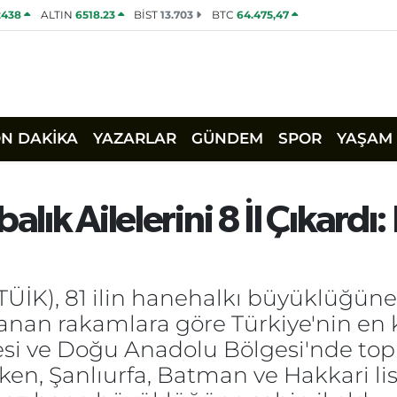
2438
ALTIN
6518.23
BİST
13.703
BTC
64.475,47
ON DAKİKA
YAZARLAR
GÜNDEM
SPOR
YAŞAM
lık Ailelerini 8 İl Çıkardı: 
ÜİK), 81 ilin hanehalkı büyüklüğüne i
anan rakamlara göre Türkiye'nin en ka
 ve Doğu Anadolu Bölgesi'nde topla
lırken, Şanlıurfa, Batman ve Hakkari li