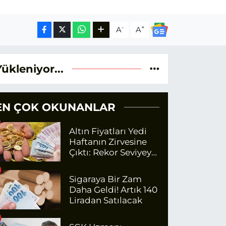
-
+
A
A
Yükleniyor...
EN ÇOK OKUNANLAR
Altın Fiyatları Yedi
Haftanın Zirvesine
Çıktı: Rekor Seviyeye
Yaklaşıyor
Sigaraya Bir Zam
Daha Geldi! Artık 140
Liradan Satılacak