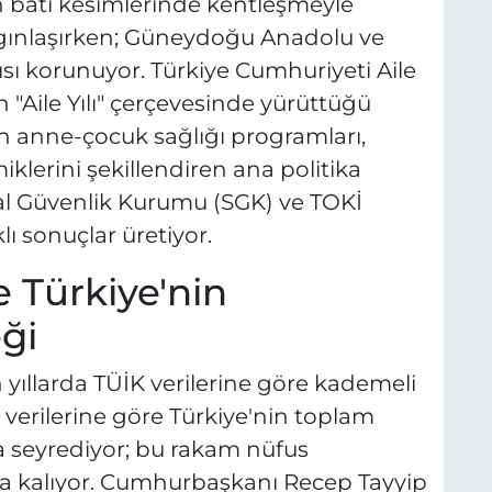
 batı kesimlerinde kentleşmeyle
aygınlaşırken; Güneydoğu Anadolu ve
sı korunuyor. Türkiye Cumhuriyeti Aile
 "Aile Yılı" çerçevesinde yürüttüğü
ın anne-çocuk sağlığı programları,
lerini şekillendiren ana politika
syal Güvenlik Kurumu (SGK) ve TOKİ
klı sonuçlar üretiyor.
e Türkiye'nin
ği
 yıllarda TÜİK verilerine göre kademeli
ı verilerine göre Türkiye'nin toplam
da seyrediyor; bu rakam nüfus
nda kalıyor. Cumhurbaşkanı Recep Tayyip