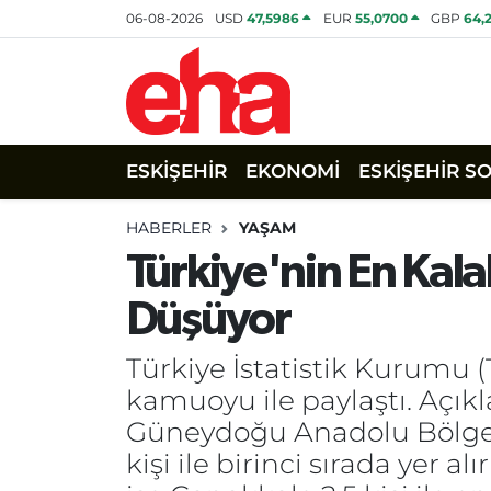
06-08-2026
USD
47,5986
EUR
55,0700
GBP
64,
ESKİŞEHİR
EKONOMİ
ESKİŞEHİR S
HABERLER
YAŞAM
Türkiye'nin En Kalaba
Düşüyor
Türkiye İstatistik Kurumu (T
kamuoyu ile paylaştı. Açıkl
Güneydoğu Anadolu Bölgesi
kişi ile birinci sırada yer a