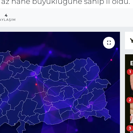
en az hane büyüklüğüne sahip il oldu.
4
AYLAŞIM
1
2
3