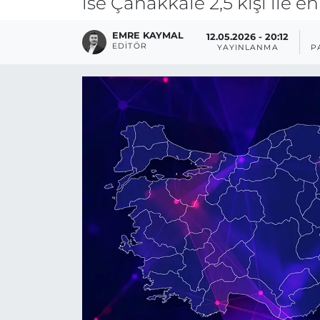
ise Çanakkale 2,5 kişi ile 
EMRE KAYMAL
12.05.2026 - 20:12
EDITÖR
YAYINLANMA
P