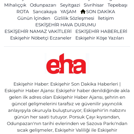
Mihalıççık
Odunpazarı
Seyitgazi
Sivrihisar
Tepebaşı
ROTA
Sarıcakaya
YAŞAM
SON DAKİKA
Günün İçinden
Gizlilik Sözleşmesi
İletişim
ESKİŞEHİR HAVA DURUMU
ESKİŞEHİR NAMAZ VAKİTLERİ
ESKİŞEHİR HABERLERİ
Eskişehir Nöbetçi Eczaneler
Eskişehir Köşe Yazıları
Eskişehir Haber: Eskişehir Son Dakika Haberleri |
Eskişehir Haber Ajansı: Eskişehir haber denildiğinde akla
gelen ilk adres olan Eskişehir Haber Ajansı, şehrin en
güncel gelişmelerini tarafsız ve güvenilir yayıncılık
anlayışıyla okuruyla buluşturuyor; Eskişehir'in nabzını
günün her saati tutuyor. Porsuk Çayı kıyısından,
Odunpazarı'nın tarihi evlerinden ve Sazova Parkı'ndan
sıcak gelişmeler, Eskişehir Valiliği ile Eskişehir