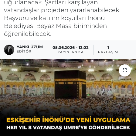
uğurlanacak. Şartları karşılayan
vatandaşlar projeden yararlanabilecek.
Başvuru ve katılım koşulları İnönü
Belediyesi Beyaz Masa biriminden
öğrenilebilecek.
YANKI ÜZÜM
05.06.2026 - 12:02
1
EDITÖR
YAYINLANMA
PAYLAŞIM