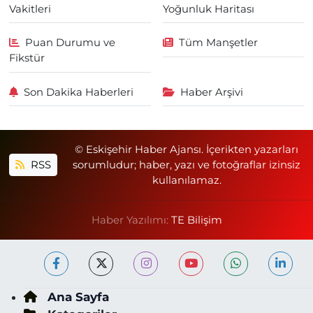
Vakitleri
Yoğunluk Haritası
Puan Durumu ve
Tüm Manşetler
Fikstür
Son Dakika Haberleri
Haber Arşivi
© Eskişehir Haber Ajansı. İçerikten yazarları
RSS
sorumludur; haber, yazı ve fotoğraflar izinsiz
kullanılamaz.
Haber Yazılımı:
TE Bilişim
Ana Sayfa