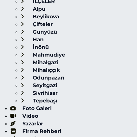
İLÇELER
Alpu
Beylikova
Çifteler
Günyüzü
Han
İnönü
Mahmudiye
Mihalgazi
Mihalıççık
Odunpazarı
Seyitgazi
Sivrihisar
Tepebaşı
Foto Galeri
Video
Yazarlar
Firma Rehberi