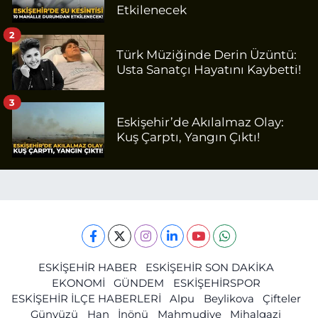
Etkilenecek
2
Türk Müziğinde Derin Üzüntü:
Usta Sanatçı Hayatını Kaybetti!
3
Eskişehir’de Akılalmaz Olay:
Kuş Çarptı, Yangın Çıktı!
ESKİŞEHİR HABER
ESKİŞEHİR SON DAKİKA
EKONOMİ
GÜNDEM
ESKİŞEHİRSPOR
ESKİŞEHİR İLÇE HABERLERİ
Alpu
Beylikova
Çifteler
Günyüzü
Han
İnönü
Mahmudiye
Mihalgazi