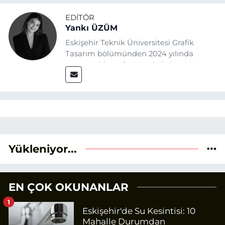
EDITÖR
Yankı ÜZÜM
Eskişehir Teknik Üniversitesi Grafik
Tasarım bölümünden 2024 yılında
mezun oldum. Basın sektörüne Mayıs
2025’te Eskişehir Haber Ajansı ile adım
attım. Gazeteciliğin temel değerlerine
sadık kalarak ve etik ilkeleri
benimseyerek, Eskişehir gündemini en
doğru ve sıcak şekilde takipçilerimize
aktarmayı hedefliyorum.
Yükleniyor...
EN ÇOK OKUNANLAR
1
Eskişehir'de Su Kesintisi: 10
Mahalle Durumdan