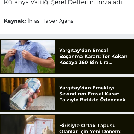
Kütahya Valiliği Şeref Defteri'ni imzaladı.
Kaynak:
İhlas Haber Ajansı
Yargıtay'dan Emsal
Boşanma Kararı: Ter Kokan
Kocaya 360 Bin Lira
Tazminat
Yargıtay'dan Emekliyi
Sevindiren Emsal Karar:
Faiziyle Birlikte Ödenecek
Birisiyle Ortak Tapusu
Olanlar İçin Yeni Dönem: