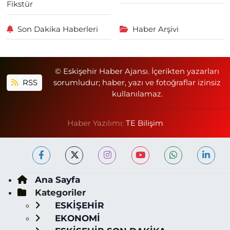
Fikstür
Son Dakika Haberleri
Haber Arşivi
© Eskişehir Haber Ajansı. İçerikten yazarları
RSS
sorumludur; haber, yazı ve fotoğraflar izinsiz
kullanılamaz.
Haber Yazılımı:
TE Bilişim
Ana Sayfa
Kategoriler
ESKİŞEHİR
EKONOMİ