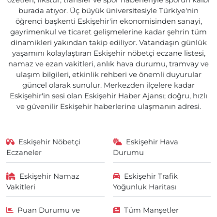
özetleri, fikstür, transfer ve spor haberleriyle sporun kalbi
burada atıyor. Üç büyük üniversitesiyle Türkiye'nin
öğrenci başkenti Eskişehir'in ekonomisinden sanayi,
gayrimenkul ve ticaret gelişmelerine kadar şehrin tüm
dinamikleri yakından takip ediliyor. Vatandaşın günlük
yaşamını kolaylaştıran Eskişehir nöbetçi eczane listesi,
namaz ve ezan vakitleri, anlık hava durumu, tramvay ve
ulaşım bilgileri, etkinlik rehberi ve önemli duyurular
güncel olarak sunulur. Merkezden ilçelere kadar
Eskişehir'in sesi olan Eskişehir Haber Ajansı; doğru, hızlı
ve güvenilir Eskişehir haberlerine ulaşmanın adresi.
Eskişehir Nöbetçi
Eskişehir Hava
Eczaneler
Durumu
Eskişehir Namaz
Eskişehir Trafik
Vakitleri
Yoğunluk Haritası
Puan Durumu ve
Tüm Manşetler