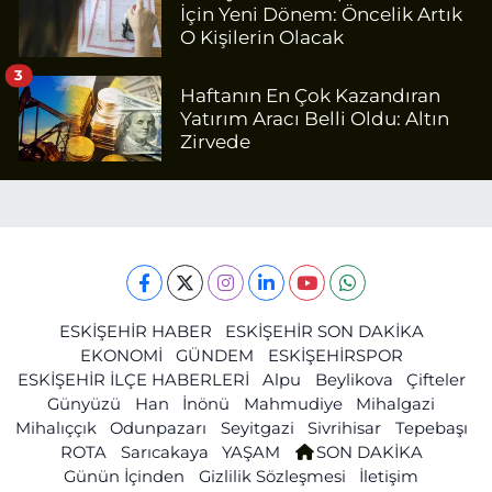
İçin Yeni Dönem: Öncelik Artık
O Kişilerin Olacak
3
Haftanın En Çok Kazandıran
Yatırım Aracı Belli Oldu: Altın
Zirvede
ESKİŞEHİR HABER
ESKİŞEHİR SON DAKİKA
EKONOMİ
GÜNDEM
ESKİŞEHİRSPOR
ESKİŞEHİR İLÇE HABERLERİ
Alpu
Beylikova
Çifteler
Günyüzü
Han
İnönü
Mahmudiye
Mihalgazi
Mihalıççık
Odunpazarı
Seyitgazi
Sivrihisar
Tepebaşı
ROTA
Sarıcakaya
YAŞAM
SON DAKİKA
Günün İçinden
Gizlilik Sözleşmesi
İletişim