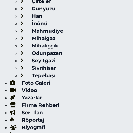
Çifteler
Günyüzü
Han
İnönü
Mahmudiye
Mihalgazi
Mihalıççık
Odunpazarı
Seyitgazi
Sivrihisar
Tepebaşı
Foto Galeri
Video
Yazarlar
Firma Rehberi
Seri İlan
Röportaj
Biyografi