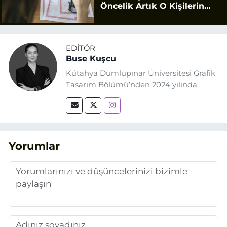
Öncelik Artık O Kişilerin
Olacak
EDITÖR
Buse Kuşcu
Kütahya Dumlupınar Üniversitesi Grafik
Tasarım Bölümü’nden 2024 yılında
mezun oldum. 17 Ağustos 2024
tarihinde, Grafik Tasarım alanında staj
yaptığım Eskişehir Haber Ajansı’nda
(EHA) gazetecilik mesleğinin temel
unsurlarından biri olan merak
Yorumlar
duygusunun etkisiyle basın sektörüne
adım attım.