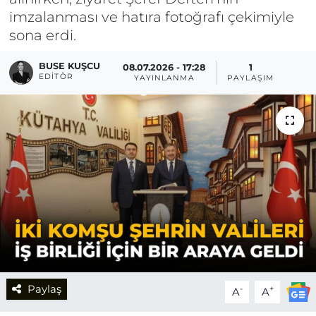
imzalanması ve hatıra fotoğrafı çekimiyle
sona erdi.
BUSE KUŞCU
08.07.2026 - 17:28
1
EDITÖR
YAYINLANMA
PAYLAŞIM
Paylaş
-
+
A
A