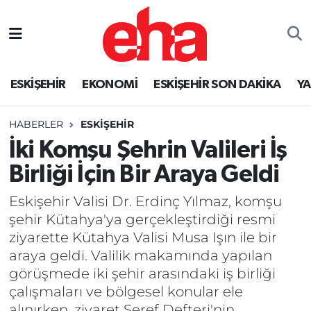
ESKİŞEHİR
EKONOMİ
ESKİŞEHİR SON DAKİKA
Y
HABERLER
ESKİŞEHİR
İki Komşu Şehrin Valileri İş
Birliği İçin Bir Araya Geldi
Eskişehir Valisi Dr. Erdinç Yılmaz, komşu
şehir Kütahya'ya gerçekleştirdiği resmi
ziyarette Kütahya Valisi Musa Işın ile bir
araya geldi. Valilik makamında yapılan
görüşmede iki şehir arasındaki iş birliği
çalışmaları ve bölgesel konular ele
alınırken, ziyaret Şeref Defteri'nin