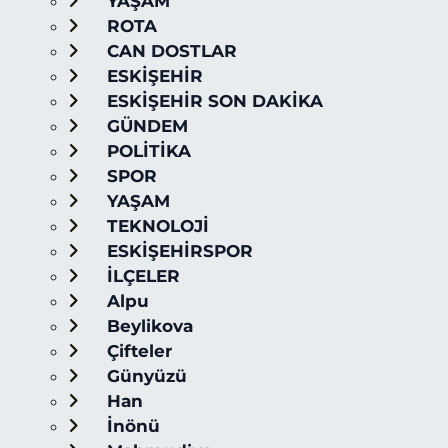
YAŞAM
ROTA
CAN DOSTLAR
ESKİŞEHİR
ESKİŞEHİR SON DAKİKA
GÜNDEM
POLİTİKA
SPOR
YAŞAM
TEKNOLOJİ
ESKİŞEHİRSPOR
İLÇELER
Alpu
Beylikova
Çifteler
Günyüzü
Han
İnönü