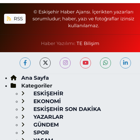
© Eskişehir Haber Ajansı. İçerikten yazarları
RSS
sorumludur; haber, yazı ve fotoğraflar izinsiz
kullanılamaz.
Haber Yazılımı:
TE Bilişim
Ana Sayfa
Kategoriler
ESKİŞEHİR
EKONOMİ
ESKİŞEHİR SON DAKİKA
YAZARLAR
GÜNDEM
SPOR