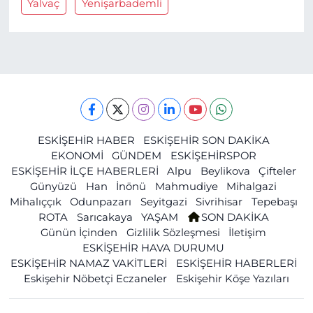
Yalvaç
Yenişarbademli
ESKİŞEHİR HABER
ESKİŞEHİR SON DAKİKA
EKONOMİ
GÜNDEM
ESKİŞEHİRSPOR
ESKİŞEHİR İLÇE HABERLERİ
Alpu
Beylikova
Çifteler
Günyüzü
Han
İnönü
Mahmudiye
Mihalgazi
Mihalıççık
Odunpazarı
Seyitgazi
Sivrihisar
Tepebaşı
ROTA
Sarıcakaya
YAŞAM
SON DAKİKA
Günün İçinden
Gizlilik Sözleşmesi
İletişim
ESKİŞEHİR HAVA DURUMU
ESKİŞEHİR NAMAZ VAKİTLERİ
ESKİŞEHİR HABERLERİ
Eskişehir Nöbetçi Eczaneler
Eskişehir Köşe Yazıları