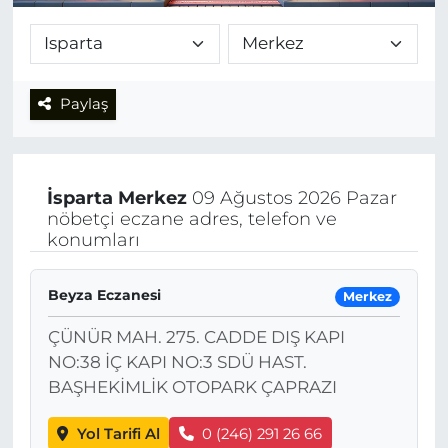
Paylaş
İsparta
Merkez
09 Ağustos 2026 Pazar
nöbetçi eczane adres, telefon ve
konumları
Beyza Eczanesi
Merkez
ÇÜNÜR MAH. 275. CADDE DIŞ KAPI
NO:38 İÇ KAPI NO:3 SDÜ HAST.
BAŞHEKİMLİK OTOPARK ÇAPRAZI
Yol Tarifi Al
0 (246) 291 26 66