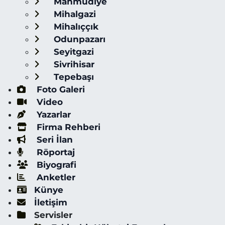
Mahmudiye
Mihalgazi
Mihalıççık
Odunpazarı
Seyitgazi
Sivrihisar
Tepebaşı
Foto Galeri
Video
Yazarlar
Firma Rehberi
Seri İlan
Röportaj
Biyografi
Anketler
Künye
İletişim
Servisler