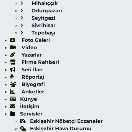
Mihalıççık
Odunpazarı
Seyitgazi
Sivrihisar
Tepebaşı
Foto Galeri
Video
Yazarlar
Firma Rehberi
Seri İlan
Röportaj
Biyografi
Anketler
Künye
İletişim
Servisler
Eskişehir Nöbetçi Eczaneler
Eskişehir Hava Durumu