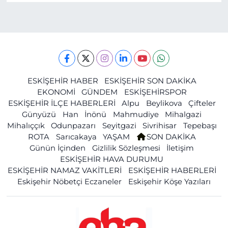
ESKİŞEHİR HABER
ESKİŞEHİR SON DAKİKA
EKONOMİ
GÜNDEM
ESKİŞEHİRSPOR
ESKİŞEHİR İLÇE HABERLERİ
Alpu
Beylikova
Çifteler
Günyüzü
Han
İnönü
Mahmudiye
Mihalgazi
Mihalıççık
Odunpazarı
Seyitgazi
Sivrihisar
Tepebaşı
ROTA
Sarıcakaya
YAŞAM
SON DAKİKA
Günün İçinden
Gizlilik Sözleşmesi
İletişim
ESKİŞEHİR HAVA DURUMU
ESKİŞEHİR NAMAZ VAKİTLERİ
ESKİŞEHİR HABERLERİ
Eskişehir Nöbetçi Eczaneler
Eskişehir Köşe Yazıları