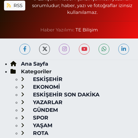
RSS
sorumludur; haber, yazı ve fotoğraflar izinsiz
kullanılamaz.
Haber Yazılımı:
TE Bilişim
Ana Sayfa
Kategoriler
ESKİŞEHİR
EKONOMİ
ESKİŞEHİR SON DAKİKA
YAZARLAR
GÜNDEM
SPOR
YAŞAM
ROTA