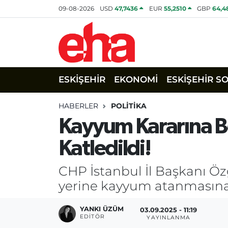
09-08-2026
USD
47,7436
EUR
55,2510
GBP
64,4
ESKİŞEHİR
EKONOMİ
ESKİŞEHİR S
HABERLER
POLİTİKA
Kayyum Kararına B
Katledildi!
CHP İstanbul İl Başkanı Ö
yerine kayyum atanmasına 
YANKI ÜZÜM
03.09.2025 - 11:19
EDITÖR
YAYINLANMA