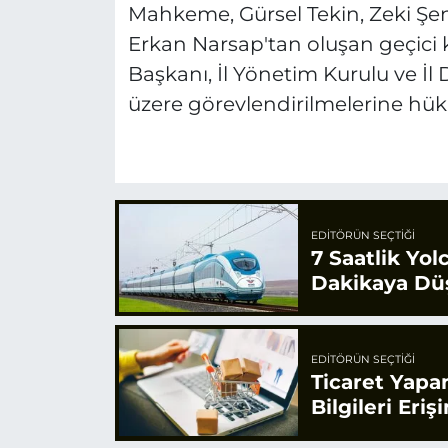
Mahkeme, Gürsel Tekin, Zeki Şe
Erkan Narsap'tan oluşan geçici 
Başkanı, İl Yönetim Kurulu ve İl 
üzere görevlendirilmelerine hük
EDITÖRÜN SEÇTIĞI
7 Saatlik Yol
Dakikaya Dü
EDITÖRÜN SEÇTIĞI
Ticaret Yapa
Bilgileri Eriş