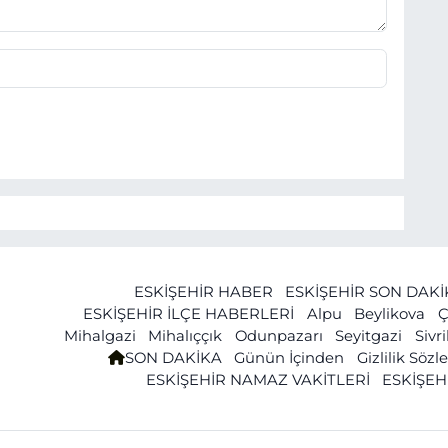
ESKİŞEHİR HABER
ESKİŞEHİR SON DAK
ESKİŞEHİR İLÇE HABERLERİ
Alpu
Beylikova
Ç
Mihalgazi
Mihalıççık
Odunpazarı
Seyitgazi
Sivr
SON DAKİKA
Günün İçinden
Gizlilik Söz
ESKİŞEHİR NAMAZ VAKİTLERİ
ESKİŞEH