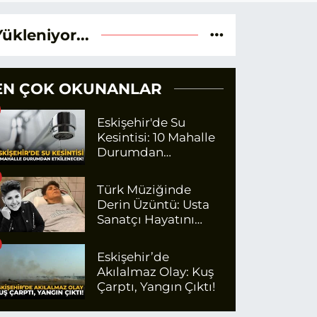
Yükleniyor...
EN ÇOK OKUNANLAR
Eskişehir'de Su
Kesintisi: 10 Mahalle
Durumdan
Etkilenecek
Türk Müziğinde
Derin Üzüntü: Usta
Sanatçı Hayatını
Kaybetti!
Eskişehir’de
Akılalmaz Olay: Kuş
Çarptı, Yangın Çıktı!