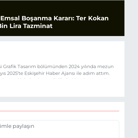
 Emsal Boşanma Kararı: Ter Kokan
in Lira Tazminat
esi Grafik Tasarım bölümünden 2024 yılında mezun
s 2025’te Eskişehir Haber Ajansı ile adım attım.
rine sadık kalarak ve etik ilkeleri benimseyerek,
ru ve sıcak şekilde takipçilerimize aktarmayı