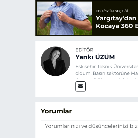
EDITÖRÜN SEÇTIĞI
Yargıtay'dan
Kocaya 360 B
EDITÖR
Yankı ÜZÜM
Eskişehir Teknik Üniversit
oldum. Basın sektörüne Mayı
Gazeteciliğin temel değerle
Eskişehir gündemini en doğ
hedefliyorum.
Yorumlar