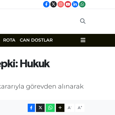
ROTA
CAN DOSTLAR
epki: Hukuk
ararıyla görevden alınarak
-
+
A
A