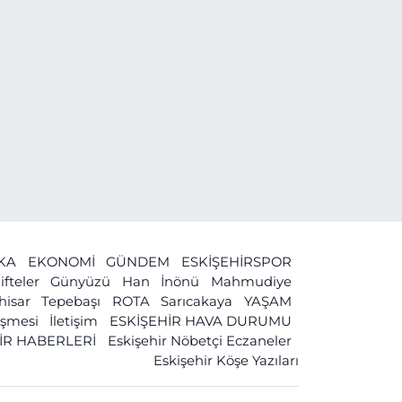
İKA
EKONOMİ
GÜNDEM
ESKİŞEHİRSPOR
ifteler
Günyüzü
Han
İnönü
Mahmudiye
ihisar
Tepebaşı
ROTA
Sarıcakaya
YAŞAM
leşmesi
İletişim
ESKİŞEHİR HAVA DURUMU
İR HABERLERİ
Eskişehir Nöbetçi Eczaneler
Eskişehir Köşe Yazıları