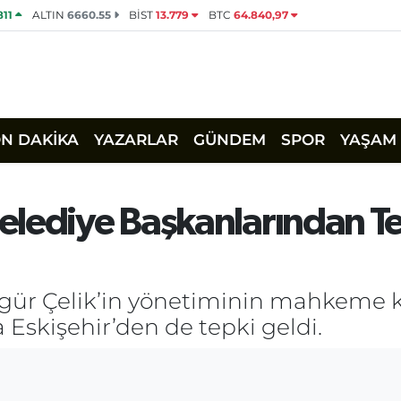
811
ALTIN
6660.55
BİST
13.779
BTC
64.840,97
ON DAKİKA
YAZARLAR
GÜNDEM
SPOR
YAŞAM
elediye Başkanlarından T
zgür Çelik’in yönetiminin mahkeme k
Eskişehir’den de tepki geldi.