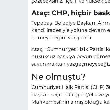
çözeceksiniz. İlçe, İl ve Yüksek S
Ataç: CHP, hiçbir ba
Tepebaşı Belediye Başkanı Ahme
kendi iradesiyle yoluna devam 
eğmeyeceğini vurguladı.
Ataç, “Cumhuriyet Halk Partisi ken
hukuksuz baskıya boyun eğmez. P
savunmaktan vazgeçmeyeceğiz”
Ne olmuştu?
Cumhuriyet Halk Partisi (CHP) 38
başkan seçilen Özgür Çelik ve yö
Mahkemesi’nin almış olduğu kara