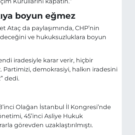
eçim Kurullarını kapatın.”
skıya boyun eğmez
t Ataç da paylaşımında, CHP’nin
edeceğini ve hukuksuzluklara boyun
di iradesiyle karar verir, hiçbir
artimizi, demokrasiyi, halkın iradesini
 dedi.
’inci Olağan İstanbul İl Kongresi’nde
netimi, 45’inci Asliye Hukuk
rla görevden uzaklaştırılmıştı.