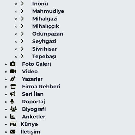
İnönü
Mahmudiye
Mihalgazi
Mihalıççık
Odunpazarı
Seyitgazi
Sivrihisar
Tepebaşı
Foto Galeri
Video
Yazarlar
Firma Rehberi
Seri İlan
Röportaj
Biyografi
Anketler
Künye
İletişim