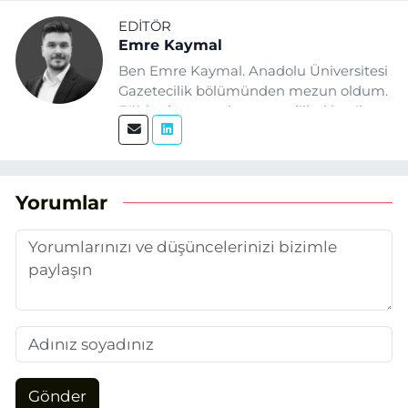
EDITÖR
Emre Kaymal
Ben Emre Kaymal. Anadolu Üniversitesi
Gazetecilik bölümünden mezun oldum.
Eğitim hayatım boyunca dijital içerik
üretimi ve arama motoru
optimizasyonu (SEO) alanlarına ilgi
duydum. Şu anda SEO odaklı içerikler
üretiyorum. Haberlerimde güncel
Yorumlar
verileri ve okuyucu odaklı yaklaşımı
temel alıyorum.
Gönder