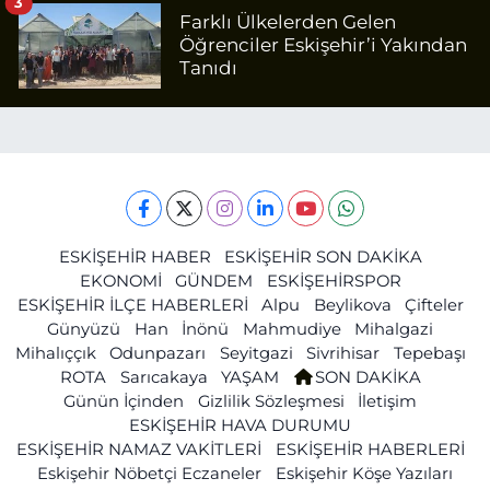
3
Farklı Ülkelerden Gelen
Öğrenciler Eskişehir’i Yakından
Tanıdı
ESKİŞEHİR HABER
ESKİŞEHİR SON DAKİKA
EKONOMİ
GÜNDEM
ESKİŞEHİRSPOR
ESKİŞEHİR İLÇE HABERLERİ
Alpu
Beylikova
Çifteler
Günyüzü
Han
İnönü
Mahmudiye
Mihalgazi
Mihalıççık
Odunpazarı
Seyitgazi
Sivrihisar
Tepebaşı
ROTA
Sarıcakaya
YAŞAM
SON DAKİKA
Günün İçinden
Gizlilik Sözleşmesi
İletişim
ESKİŞEHİR HAVA DURUMU
ESKİŞEHİR NAMAZ VAKİTLERİ
ESKİŞEHİR HABERLERİ
Eskişehir Nöbetçi Eczaneler
Eskişehir Köşe Yazıları