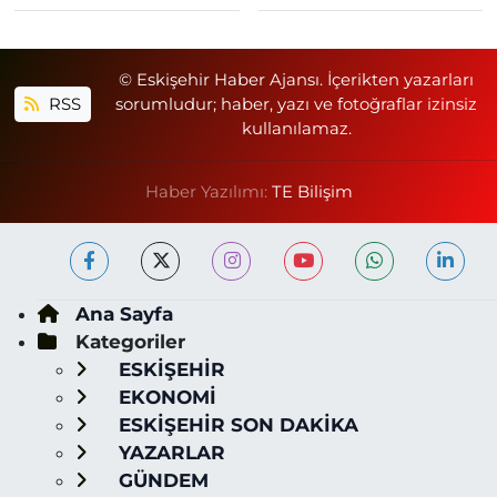
© Eskişehir Haber Ajansı. İçerikten yazarları
RSS
sorumludur; haber, yazı ve fotoğraflar izinsiz
kullanılamaz.
Haber Yazılımı:
TE Bilişim
Ana Sayfa
Kategoriler
ESKİŞEHİR
EKONOMİ
ESKİŞEHİR SON DAKİKA
YAZARLAR
GÜNDEM