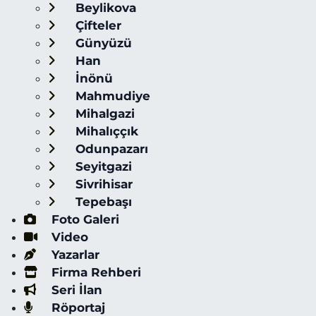
Beylikova
Çifteler
Günyüzü
Han
İnönü
Mahmudiye
Mihalgazi
Mihalıççık
Odunpazarı
Seyitgazi
Sivrihisar
Tepebaşı
Foto Galeri
Video
Yazarlar
Firma Rehberi
Seri İlan
Röportaj