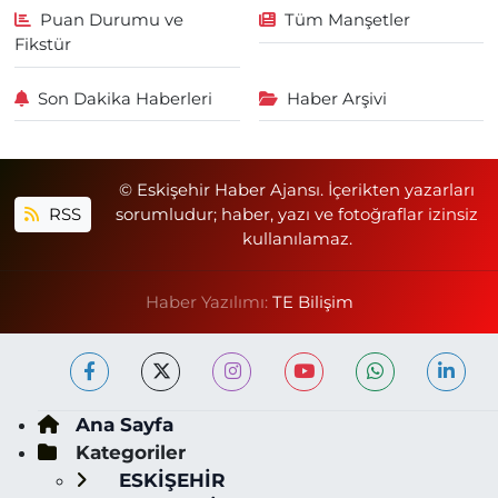
Puan Durumu ve
Tüm Manşetler
Fikstür
Son Dakika Haberleri
Haber Arşivi
© Eskişehir Haber Ajansı. İçerikten yazarları
RSS
sorumludur; haber, yazı ve fotoğraflar izinsiz
kullanılamaz.
Haber Yazılımı:
TE Bilişim
Ana Sayfa
Kategoriler
ESKİŞEHİR