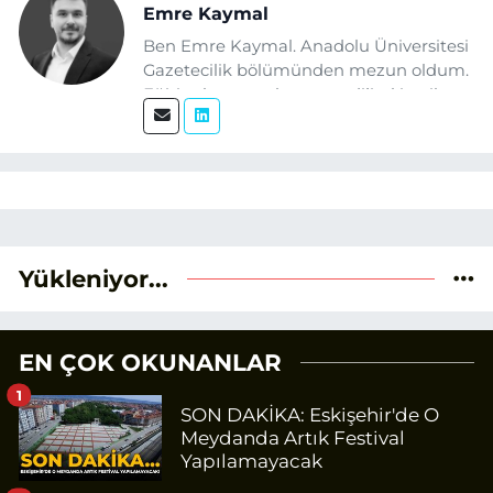
Emre Kaymal
Ben Emre Kaymal. Anadolu Üniversitesi
Gazetecilik bölümünden mezun oldum.
Eğitim hayatım boyunca dijital içerik
üretimi ve arama motoru
optimizasyonu (SEO) alanlarına ilgi
duydum. Şu anda SEO odaklı içerikler
üretiyorum. Haberlerimde güncel
verileri ve okuyucu odaklı yaklaşımı
temel alıyorum.
Yükleniyor...
EN ÇOK OKUNANLAR
1
SON DAKİKA: Eskişehir'de O
Meydanda Artık Festival
Yapılamayacak