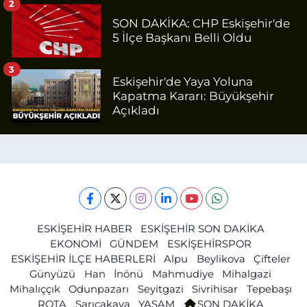
2
SON DAKİKA: CHP Eskişehir'de
5 İlçe Başkanı Belli Oldu
3
Eskişehir'de Yaya Yoluna
Kapatma Kararı: Büyükşehir
Açıkladı
ESKİŞEHİR HABER
ESKİŞEHİR SON DAKİKA
EKONOMİ
GÜNDEM
ESKİŞEHİRSPOR
ESKİŞEHİR İLÇE HABERLERİ
Alpu
Beylikova
Çifteler
Günyüzü
Han
İnönü
Mahmudiye
Mihalgazi
Mihalıççık
Odunpazarı
Seyitgazi
Sivrihisar
Tepebaşı
ROTA
Sarıcakaya
YAŞAM
SON DAKİKA