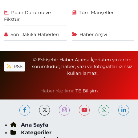
Puan Durumu ve
Tüm Manşetler
Fikstür
Son Dakika Haberleri
Haber Arşivi
© Eskişehir Haber Ajansı. İçerikten yazarları
RSS
sorumludur; haber, yazı ve fotoğraflar izinsiz
kullanılamaz.
Haber Yazılımı:
TE Bilişim
Ana Sayfa
Kategoriler