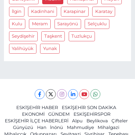
İlgin
Kadinhani
Karapinar
Karatay
Kulu
Meram
Sarayönü
Selçuklu
Seydişehir
Taşkent
Tuzlukçu
Yalihüyük
Yunak
ESKİŞEHİR HABER
ESKİŞEHİR SON DAKİKA
EKONOMİ
GÜNDEM
ESKİŞEHİRSPOR
ESKİŞEHİR İLÇE HABERLERİ
Alpu
Beylikova
Çifteler
Günyüzü
Han
İnönü
Mahmudiye
Mihalgazi
Mihalıççık
Odunpazarı
Seyitgazi
Sivrihisar
Tepebaşı