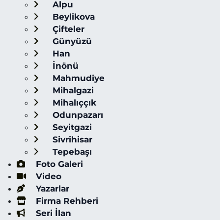
Alpu
Beylikova
Çifteler
Günyüzü
Han
İnönü
Mahmudiye
Mihalgazi
Mihalıççık
Odunpazarı
Seyitgazi
Sivrihisar
Tepebaşı
Foto Galeri
Video
Yazarlar
Firma Rehberi
Seri İlan