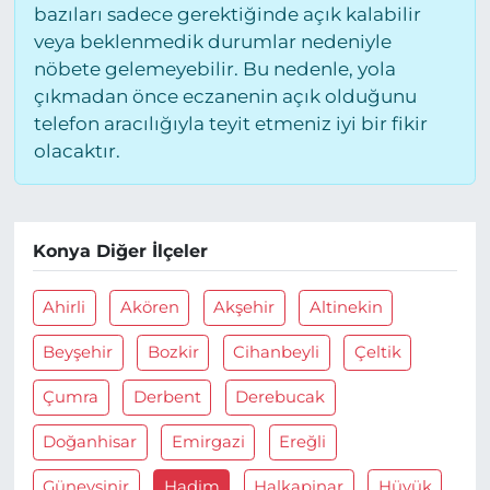
bazıları sadece gerektiğinde açık kalabilir
veya beklenmedik durumlar nedeniyle
nöbete gelemeyebilir. Bu nedenle, yola
çıkmadan önce eczanenin açık olduğunu
telefon aracılığıyla teyit etmeniz iyi bir fikir
olacaktır.
Konya Diğer İlçeler
Ahirli
Akören
Akşehir
Altinekin
Beyşehir
Bozkir
Cihanbeyli
Çeltik
Çumra
Derbent
Derebucak
Doğanhisar
Emirgazi
Ereğli
Güneysinir
Hadim
Halkapinar
Hüyük