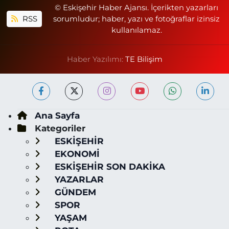
© Eskişehir Haber Ajansı. İçerikten yazarları
RSS
sorumludur; haber, yazı ve fotoğraflar izinsiz
kullanılamaz.
Haber Yazılımı:
TE Bilişim
Ana Sayfa
Kategoriler
ESKİŞEHİR
EKONOMİ
ESKİŞEHİR SON DAKİKA
YAZARLAR
GÜNDEM
SPOR
YAŞAM