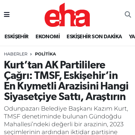
ESKİŞEHİR
EKONOMİ
ESKİŞEHİR SON DAKİKA
Y
HABERLER
POLİTİKA
Kurt’tan AK Partililere
Çağrı: TMSF, Eskişehir’in
En Kıymetli Arazisini Hangi
Siyasetçiye Sattı, Araştırın
Odunpazarı Belediye Başkanı Kazım Kurt,
TMSF denetiminde bulunan Gündoğdu
Mahallesi’ndeki değerli bir arazinin, 2023
seçimlerinin ardından iktidar partisine