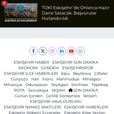
3
TOKİ Eskişehir’de Onlarca Hazır
Daire Satacak: Başvurular
Hızlandırıldı
ESKİŞEHİR HABER
ESKİŞEHİR SON DAKİKA
EKONOMİ
GÜNDEM
ESKİŞEHİRSPOR
ESKİŞEHİR İLÇE HABERLERİ
Alpu
Beylikova
Çifteler
Günyüzü
Han
İnönü
Mahmudiye
Mihalgazi
Mihalıççık
Odunpazarı
Seyitgazi
Sivrihisar
Tepebaşı
ROTA
Sarıcakaya
YAŞAM
SON DAKİKA
Günün İçinden
Gizlilik Sözleşmesi
İletişim
ESKİŞEHİR HAVA DURUMU
ESKİŞEHİR NAMAZ VAKİTLERİ
ESKİŞEHİR HABERLERİ
Eskişehir Nöbetçi Eczaneler
Eskişehir Köşe Yazıları