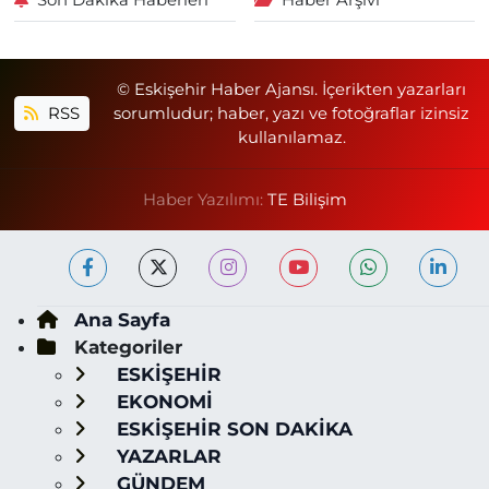
© Eskişehir Haber Ajansı. İçerikten yazarları
RSS
sorumludur; haber, yazı ve fotoğraflar izinsiz
kullanılamaz.
Haber Yazılımı:
TE Bilişim
Ana Sayfa
Kategoriler
ESKİŞEHİR
EKONOMİ
ESKİŞEHİR SON DAKİKA
YAZARLAR
GÜNDEM