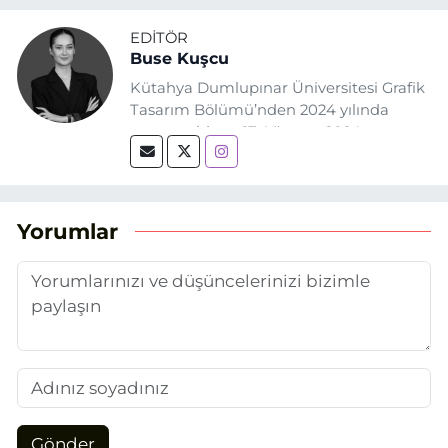
EDITÖR
Buse Kuşcu
Kütahya Dumlupınar Üniversitesi Grafik
Tasarım Bölümü’nden 2024 yılında
mezun oldum. 17 Ağustos 2024
tarihinde, Grafik Tasarım alanında staj
yaptığım Eskişehir Haber Ajansı’nda
(EHA) gazetecilik mesleğinin temel
unsurlarından biri olan merak
Yorumlar
duygusunun etkisiyle basın sektörüne
adım attım.
Gönder