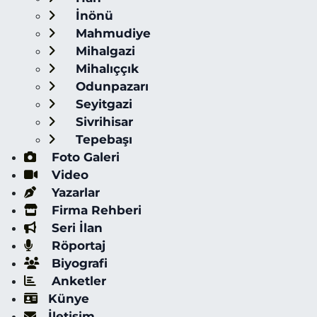
İnönü
Mahmudiye
Mihalgazi
Mihalıççık
Odunpazarı
Seyitgazi
Sivrihisar
Tepebaşı
Foto Galeri
Video
Yazarlar
Firma Rehberi
Seri İlan
Röportaj
Biyografi
Anketler
Künye
İletişim