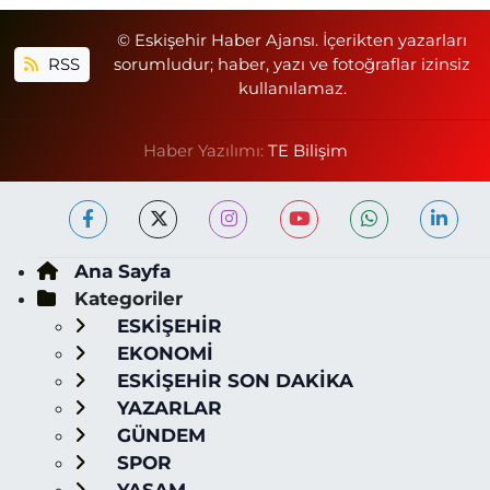
© Eskişehir Haber Ajansı. İçerikten yazarları
RSS
sorumludur; haber, yazı ve fotoğraflar izinsiz
kullanılamaz.
Haber Yazılımı:
TE Bilişim
Ana Sayfa
Kategoriler
ESKİŞEHİR
EKONOMİ
ESKİŞEHİR SON DAKİKA
YAZARLAR
GÜNDEM
SPOR