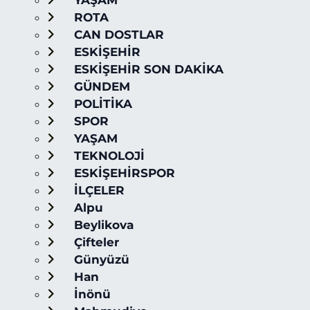
YAŞAM
ROTA
CAN DOSTLAR
ESKİŞEHİR
ESKİŞEHİR SON DAKİKA
GÜNDEM
POLİTİKA
SPOR
YAŞAM
TEKNOLOJİ
ESKİŞEHİRSPOR
İLÇELER
Alpu
Beylikova
Çifteler
Günyüzü
Han
İnönü