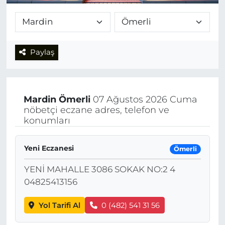
Paylaş
Mardin
Ömerli
07 Ağustos 2026 Cuma
nöbetçi eczane adres, telefon ve
konumları
Yeni Eczanesi
Ömerli
YENİ MAHALLE 3086 SOKAK NO:2 4
04825413156
Yol Tarifi Al
0 (482) 541 31 56