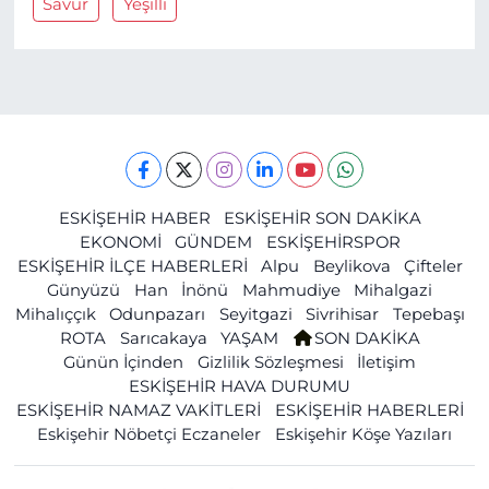
Savur
Yeşilli
ESKİŞEHİR HABER
ESKİŞEHİR SON DAKİKA
EKONOMİ
GÜNDEM
ESKİŞEHİRSPOR
ESKİŞEHİR İLÇE HABERLERİ
Alpu
Beylikova
Çifteler
Günyüzü
Han
İnönü
Mahmudiye
Mihalgazi
Mihalıççık
Odunpazarı
Seyitgazi
Sivrihisar
Tepebaşı
ROTA
Sarıcakaya
YAŞAM
SON DAKİKA
Günün İçinden
Gizlilik Sözleşmesi
İletişim
ESKİŞEHİR HAVA DURUMU
ESKİŞEHİR NAMAZ VAKİTLERİ
ESKİŞEHİR HABERLERİ
Eskişehir Nöbetçi Eczaneler
Eskişehir Köşe Yazıları