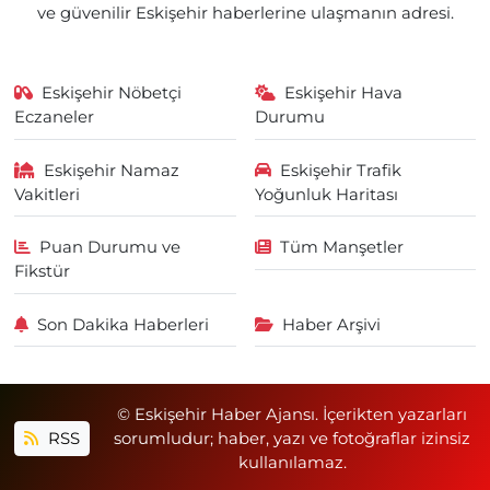
ve güvenilir Eskişehir haberlerine ulaşmanın adresi.
Eskişehir Nöbetçi
Eskişehir Hava
Eczaneler
Durumu
Eskişehir Namaz
Eskişehir Trafik
Vakitleri
Yoğunluk Haritası
Puan Durumu ve
Tüm Manşetler
Fikstür
Son Dakika Haberleri
Haber Arşivi
© Eskişehir Haber Ajansı. İçerikten yazarları
RSS
sorumludur; haber, yazı ve fotoğraflar izinsiz
kullanılamaz.