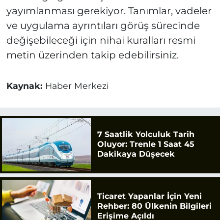
yayımlanması gerekiyor. Tanımlar, vadeler
ve uygulama ayrıntıları görüş sürecinde
değişebileceği için nihai kuralları resmi
metin üzerinden takip edebilirsiniz.
Kaynak:
Haber Merkezi
7 Saatlik Yolculuk Tarih
Oluyor: Trenle 1 Saat 45
Dakikaya Düşecek
Ticaret Yapanlar İçin Yeni
Rehber: 80 Ülkenin Bilgileri
Erişime Açıldı