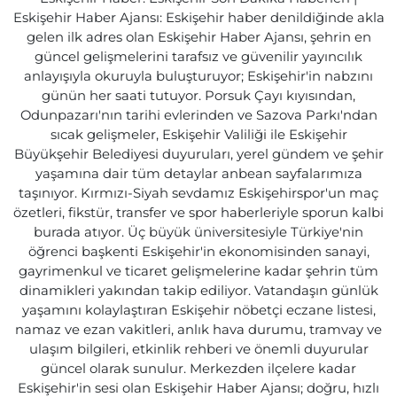
Eskişehir Haber Ajansı: Eskişehir haber denildiğinde akla
gelen ilk adres olan Eskişehir Haber Ajansı, şehrin en
güncel gelişmelerini tarafsız ve güvenilir yayıncılık
anlayışıyla okuruyla buluşturuyor; Eskişehir'in nabzını
günün her saati tutuyor. Porsuk Çayı kıyısından,
Odunpazarı'nın tarihi evlerinden ve Sazova Parkı'ndan
sıcak gelişmeler, Eskişehir Valiliği ile Eskişehir
Büyükşehir Belediyesi duyuruları, yerel gündem ve şehir
yaşamına dair tüm detaylar anbean sayfalarımıza
taşınıyor. Kırmızı-Siyah sevdamız Eskişehirspor'un maç
özetleri, fikstür, transfer ve spor haberleriyle sporun kalbi
burada atıyor. Üç büyük üniversitesiyle Türkiye'nin
öğrenci başkenti Eskişehir'in ekonomisinden sanayi,
gayrimenkul ve ticaret gelişmelerine kadar şehrin tüm
dinamikleri yakından takip ediliyor. Vatandaşın günlük
yaşamını kolaylaştıran Eskişehir nöbetçi eczane listesi,
namaz ve ezan vakitleri, anlık hava durumu, tramvay ve
ulaşım bilgileri, etkinlik rehberi ve önemli duyurular
güncel olarak sunulur. Merkezden ilçelere kadar
Eskişehir'in sesi olan Eskişehir Haber Ajansı; doğru, hızlı