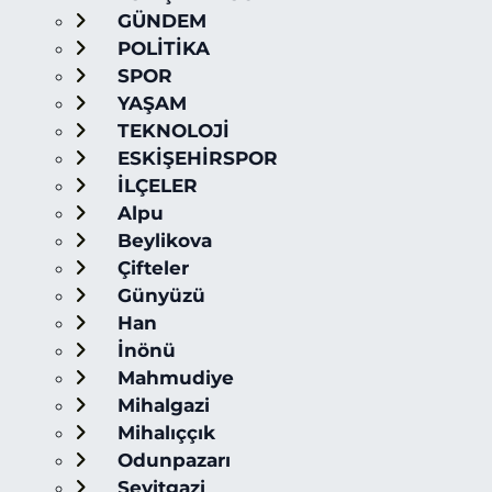
GÜNDEM
POLİTİKA
SPOR
YAŞAM
TEKNOLOJİ
ESKİŞEHİRSPOR
İLÇELER
Alpu
Beylikova
Çifteler
Günyüzü
Han
İnönü
Mahmudiye
Mihalgazi
Mihalıççık
Odunpazarı
Seyitgazi