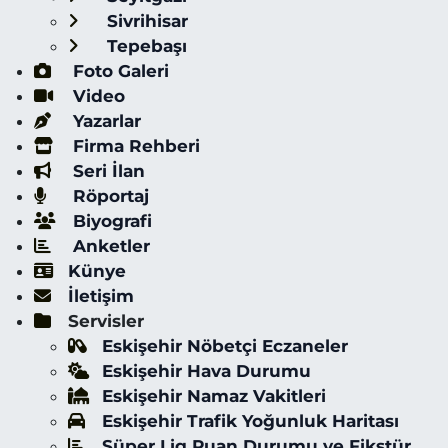
Sivrihisar
Tepebaşı
Foto Galeri
Video
Yazarlar
Firma Rehberi
Seri İlan
Röportaj
Biyografi
Anketler
Künye
İletişim
Servisler
Eskişehir Nöbetçi Eczaneler
Eskişehir Hava Durumu
Eskişehir Namaz Vakitleri
Eskişehir Trafik Yoğunluk Haritası
Süper Lig Puan Durumu ve Fikstür