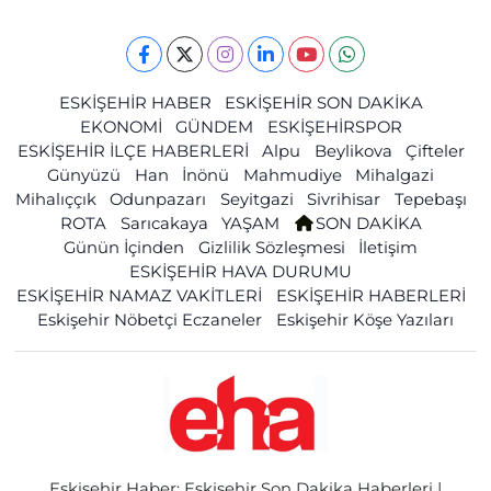
ESKİŞEHİR HABER
ESKİŞEHİR SON DAKİKA
EKONOMİ
GÜNDEM
ESKİŞEHİRSPOR
ESKİŞEHİR İLÇE HABERLERİ
Alpu
Beylikova
Çifteler
Günyüzü
Han
İnönü
Mahmudiye
Mihalgazi
Mihalıççık
Odunpazarı
Seyitgazi
Sivrihisar
Tepebaşı
ROTA
Sarıcakaya
YAŞAM
SON DAKİKA
Günün İçinden
Gizlilik Sözleşmesi
İletişim
ESKİŞEHİR HAVA DURUMU
ESKİŞEHİR NAMAZ VAKİTLERİ
ESKİŞEHİR HABERLERİ
Eskişehir Nöbetçi Eczaneler
Eskişehir Köşe Yazıları
Eskişehir Haber: Eskişehir Son Dakika Haberleri |