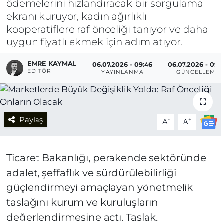
ödemelerini hızlandıracak bir sorgulama
ekranı kuruyor, kadın ağırlıklı
kooperatiflere raf önceliği tanıyor ve daha
uygun fiyatlı ekmek için adım atıyor.
EMRE KAYMAL
06.07.2026 - 09:46
06.07.2026 - 09:
EDITÖR
YAYINLANMA
GÜNCELLEME
Paylaş
-
+
A
A
Ticaret Bakanlığı, perakende sektöründe
adalet, şeffaflık ve sürdürülebilirliği
güçlendirmeyi amaçlayan yönetmelik
taslağını kurum ve kuruluşların
değerlendirmesine açtı. Taslak,