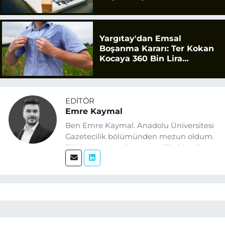
Yargıtay'dan Emsal
Boşanma Kararı: Ter Kokan
Kocaya 360 Bin Lira
Tazminat
EDITÖR
Emre Kaymal
Ben Emre Kaymal. Anadolu Üniversitesi
Gazetecilik bölümünden mezun oldum.
Eğitim hayatım boyunca dijital içerik
üretimi ve arama motoru
optimizasyonu (SEO) alanlarına ilgi
duydum. Şu anda SEO odaklı içerikler
üretiyorum. Haberlerimde güncel
verileri ve okuyucu odaklı yaklaşımı
temel alıyorum.