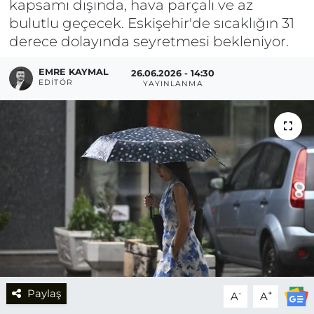
kapsamı dışında, hava parçalı ve az
bulutlu geçecek. Eskişehir'de sıcaklığın 31
derece dolayında seyretmesi bekleniyor.
EMRE KAYMAL
26.06.2026 - 14:30
EDITÖR
YAYINLANMA
Paylaş
-
+
A
A