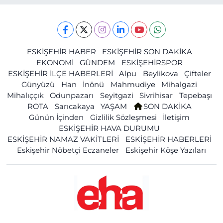
ESKİŞEHİR HABER
ESKİŞEHİR SON DAKİKA
EKONOMİ
GÜNDEM
ESKİŞEHİRSPOR
ESKİŞEHİR İLÇE HABERLERİ
Alpu
Beylikova
Çifteler
Günyüzü
Han
İnönü
Mahmudiye
Mihalgazi
Mihalıççık
Odunpazarı
Seyitgazi
Sivrihisar
Tepebaşı
ROTA
Sarıcakaya
YAŞAM
SON DAKİKA
Günün İçinden
Gizlilik Sözleşmesi
İletişim
ESKİŞEHİR HAVA DURUMU
ESKİŞEHİR NAMAZ VAKİTLERİ
ESKİŞEHİR HABERLERİ
Eskişehir Nöbetçi Eczaneler
Eskişehir Köşe Yazıları