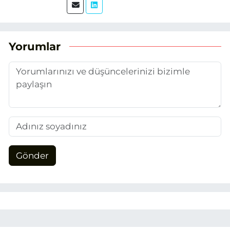
üretimi ve arama motoru
optimizasyonu (SEO) alanlarına ilgi
duydum. Şu anda SEO odaklı içerikler
üretiyorum. Haberlerimde güncel
Yorumlar
verileri ve okuyucu odaklı yaklaşımı
temel alıyorum.
Gönder