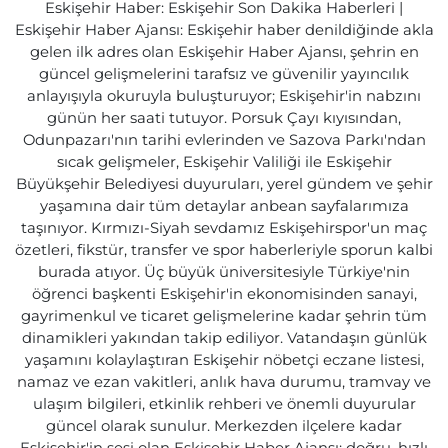
Eskişehir Haber: Eskişehir Son Dakika Haberleri |
Eskişehir Haber Ajansı: Eskişehir haber denildiğinde akla
gelen ilk adres olan Eskişehir Haber Ajansı, şehrin en
güncel gelişmelerini tarafsız ve güvenilir yayıncılık
anlayışıyla okuruyla buluşturuyor; Eskişehir'in nabzını
günün her saati tutuyor. Porsuk Çayı kıyısından,
Odunpazarı'nın tarihi evlerinden ve Sazova Parkı'ndan
sıcak gelişmeler, Eskişehir Valiliği ile Eskişehir
Büyükşehir Belediyesi duyuruları, yerel gündem ve şehir
yaşamına dair tüm detaylar anbean sayfalarımıza
taşınıyor. Kırmızı-Siyah sevdamız Eskişehirspor'un maç
özetleri, fikstür, transfer ve spor haberleriyle sporun kalbi
burada atıyor. Üç büyük üniversitesiyle Türkiye'nin
öğrenci başkenti Eskişehir'in ekonomisinden sanayi,
gayrimenkul ve ticaret gelişmelerine kadar şehrin tüm
dinamikleri yakından takip ediliyor. Vatandaşın günlük
yaşamını kolaylaştıran Eskişehir nöbetçi eczane listesi,
namaz ve ezan vakitleri, anlık hava durumu, tramvay ve
ulaşım bilgileri, etkinlik rehberi ve önemli duyurular
güncel olarak sunulur. Merkezden ilçelere kadar