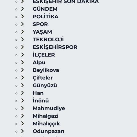
ESKİŞEHİR SON DAKİKA
GÜNDEM
POLİTİKA
SPOR
YAŞAM
TEKNOLOJİ
ESKİŞEHİRSPOR
İLÇELER
Alpu
Beylikova
Çifteler
Günyüzü
Han
İnönü
Mahmudiye
Mihalgazi
Mihalıççık
Odunpazarı