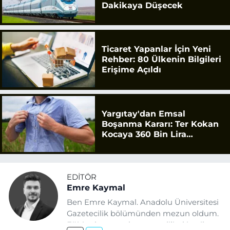
Dakikaya Düşecek
Ticaret Yapanlar İçin Yeni
Rehber: 80 Ülkenin Bilgileri
Erişime Açıldı
Yargıtay'dan Emsal
Boşanma Kararı: Ter Kokan
Kocaya 360 Bin Lira
Tazminat
EDITÖR
Emre Kaymal
Ben Emre Kaymal. Anadolu Üniversitesi
Gazetecilik bölümünden mezun oldum.
Eğitim hayatım boyunca dijital içerik