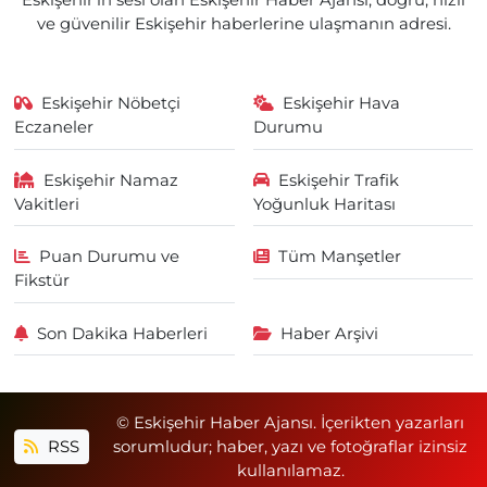
Eskişehir'in sesi olan Eskişehir Haber Ajansı; doğru, hızlı
ve güvenilir Eskişehir haberlerine ulaşmanın adresi.
Eskişehir Nöbetçi
Eskişehir Hava
Eczaneler
Durumu
Eskişehir Namaz
Eskişehir Trafik
Vakitleri
Yoğunluk Haritası
Puan Durumu ve
Tüm Manşetler
Fikstür
Son Dakika Haberleri
Haber Arşivi
© Eskişehir Haber Ajansı. İçerikten yazarları
RSS
sorumludur; haber, yazı ve fotoğraflar izinsiz
kullanılamaz.