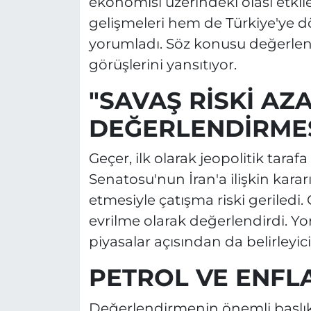
ekonomisi üzerindeki olası etkile
gelişmeleri hem de Türkiye'ye dö
yorumladı. Söz konusu değerlen
görüşlerini yansıtıyor.
"SAVAŞ RİSKİ AZ
DEĞERLENDİRME
Geçer, ilk olarak jeopolitik tar
Senatosu'nun İran'a ilişkin karar
etmesiyle çatışma riski geriledi.
evrilme olarak değerlendirdi. Y
piyasalar açısından da belirleyici 
PETROL VE ENF
Değerlendirmenin önemli başlıkla