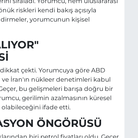
rini sıraladı. Yorumcu, hem uluslararası
nük riskleri kendi bakış açısıyla
dirmeler, yorumcunun kişisel
ALIYOR"
Sİ
afa dikkat çekti. Yorumcuya göre ABD
ı ve İran'ın nükleer denetimleri kabul
 Geçer, bu gelişmeleri barışa doğru bir
orumcu, gerilimin azalmasının küresel
olabileceğini ifade etti.
LASYON ÖNGÖRÜSÜ
rından biri petrol fiyatları oldu. Geçer,