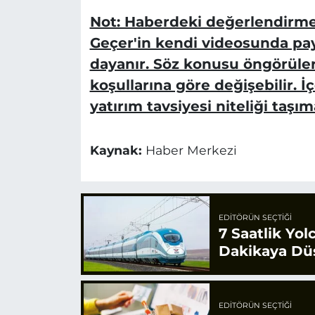
Not: Haberdeki değerlendirm
Geçer'in kendi videosunda payl
dayanır. Söz konusu öngörüler
koşullarına göre değişebilir. İ
yatırım tavsiyesi niteliği taşım
Kaynak:
Haber Merkezi
EDITÖRÜN SEÇTIĞI
7 Saatlik Yol
Dakikaya Dü
EDITÖRÜN SEÇTIĞI