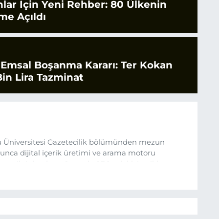
nlar İçin Yeni Rehber: 80 Ülkenin
ime Açıldı
 Emsal Boşanma Kararı: Ter Kokan
in Lira Tazminat
 Üniversitesi Gazetecilik bölümünden mezun
nca dijital içerik üretimi ve arama motoru
ına ilgi duydum. Şu anda SEO odaklı içerikler
üncel verileri ve okuyucu odaklı yaklaşımı temel