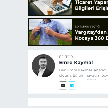
Ticaret Yapa
Bilgileri Eriş
EDITÖRÜN SEÇTIĞI
Yargıtay'dan
Kocaya 360 B
EDITÖR
Emre Kaymal
Ben Emre Kaymal. Anadolu
oldum. Eğitim hayatım boyu
optimizasyonu (SEO) alanlar
üretiyorum. Haberlerimde g
alıyorum.