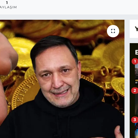
1
AYLAŞIM
1
2
3