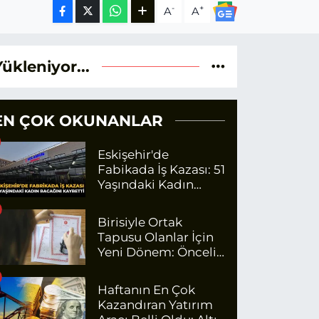
-
+
A
A
Yükleniyor...
EN ÇOK OKUNANLAR
Eskişehir'de
Fabikada İş Kazası: 51
Yaşındaki Kadın
Bacağını Kaybetti
Birisiyle Ortak
Tapusu Olanlar İçin
Yeni Dönem: Öncelik
Artık O Kişilerin
Olacak
Haftanın En Çok
Kazandıran Yatırım