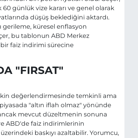
k 60 günlük vize kararı ve genel olarak
yatlarında düşüş beklediğini aktardı.
 gerileme, küresel enflasyon
Geçer, bu tablonun ABD Merkez
ir faiz indirimi sürecine
DA "FIRSAT"
ilişkin değerlendirmesinde temkinli ama
 piyasada "altın iflah olmaz" yönünde
 ancak mevcut düzeltmenin sonuna
e ABD'de faiz indirimlerinin
zerindeki baskıyı azaltabilir. Yorumcu,