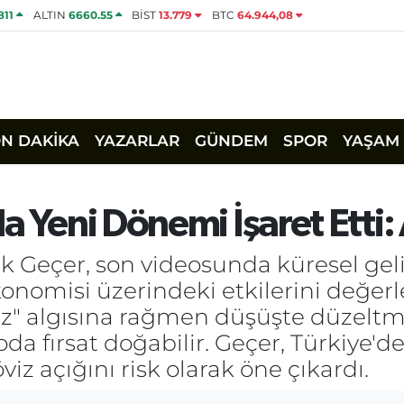
811
ALTIN
6660.55
BİST
13.779
BTC
64.944,08
ON DAKİKA
YAZARLAR
GÜNDEM
SPOR
YAŞAM
a Yeni Dönemi İşaret Etti:
eçer, son videosunda küresel gelişm
konomisi üzerindeki etkilerini değerl
maz" algısına rağmen düşüşte düzeltm
oda fırsat doğabilir. Geçer, Türkiye'd
viz açığını risk olarak öne çıkardı.