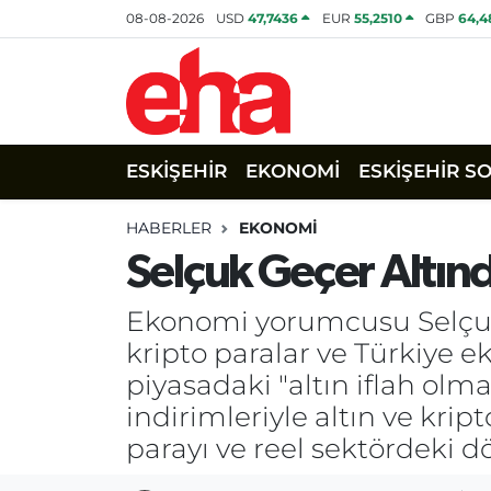
08-08-2026
USD
47,7436
EUR
55,2510
GBP
64,4
ESKİŞEHİR
EKONOMİ
ESKİŞEHİR S
HABERLER
EKONOMİ
Selçuk Geçer Altınd
Ekonomi yorumcusu Selçuk G
kripto paralar ve Türkiye e
piyasadaki "altın iflah ol
indirimleriyle altın ve kript
parayı ve reel sektördeki dö