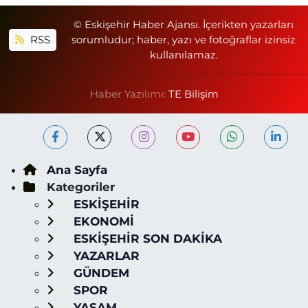
© Eskişehir Haber Ajansı. İçerikten yazarları
RSS
sorumludur; haber, yazı ve fotoğraflar izinsiz
kullanılamaz.
Haber Yazılımı:
TE Bilişim
Ana Sayfa
Kategoriler
ESKİŞEHİR
EKONOMİ
ESKİŞEHİR SON DAKİKA
YAZARLAR
GÜNDEM
SPOR
YAŞAM