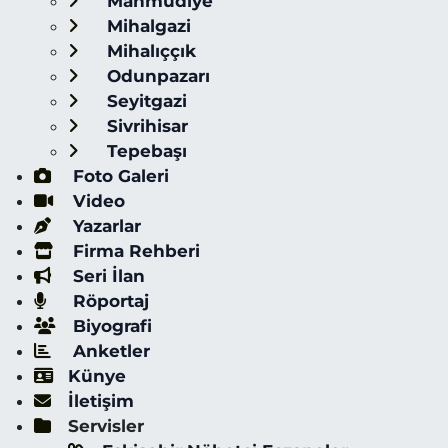
Mahmudiye
Mihalgazi
Mihalıççık
Odunpazarı
Seyitgazi
Sivrihisar
Tepebaşı
Foto Galeri
Video
Yazarlar
Firma Rehberi
Seri İlan
Röportaj
Biyografi
Anketler
Künye
İletişim
Servisler