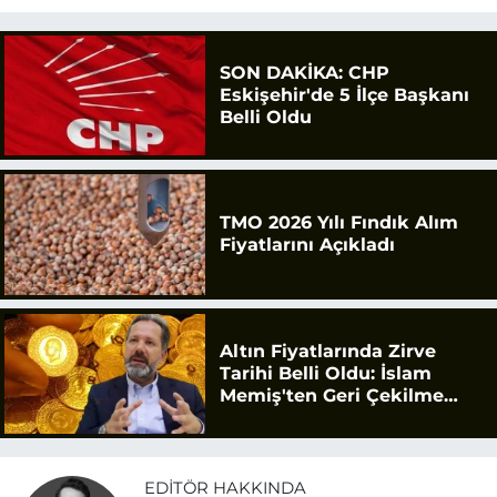
SON DAKİKA: CHP
Eskişehir'de 5 İlçe Başkanı
Belli Oldu
TMO 2026 Yılı Fındık Alım
Fiyatlarını Açıkladı
Altın Fiyatlarında Zirve
Tarihi Belli Oldu: İslam
Memiş'ten Geri Çekilme
Uyarısı
EDITÖR HAKKINDA