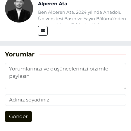
Alperen Ata
Ben Alperen Ata. 2024 yılında Anadolu
Üniversitesi Basın ve Yayın Bölümü’nden
mezun oldum. Eskişehir Haber
Ajansı’nda (EHA) muhabir ve editör
olarak görev yapıyorum. Haberlerimde
ağırlıklı olarak Eskişehir odaklı siyasi
konulara yer veriyorum.
Yorumlar
Gönder