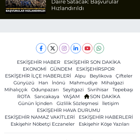
Daire Satacak: Başvurular
Hızlandırıldı
ESKİŞEHİR HABER
ESKİŞEHİR SON DAKİKA
EKONOMİ
GÜNDEM
ESKİŞEHİRSPOR
ESKİŞEHİR İLÇE HABERLERİ
Alpu
Beylikova
Çifteler
Günyüzü
Han
İnönü
Mahmudiye
Mihalgazi
Mihalıççık
Odunpazarı
Seyitgazi
Sivrihisar
Tepebaşı
ROTA
Sarıcakaya
YAŞAM
SON DAKİKA
Günün İçinden
Gizlilik Sözleşmesi
İletişim
ESKİŞEHİR HAVA DURUMU
ESKİŞEHİR NAMAZ VAKİTLERİ
ESKİŞEHİR HABERLERİ
Eskişehir Nöbetçi Eczaneler
Eskişehir Köşe Yazıları