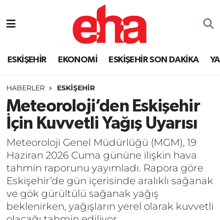
ESKİŞEHİR
EKONOMİ
ESKİŞEHİR SON DAKİKA
Y
HABERLER
ESKİŞEHİR
Meteoroloji’den Eskişehir
İçin Kuvvetli Yağış Uyarısı
Meteoroloji Genel Müdürlüğü (MGM), 19
Haziran 2026 Cuma gününe ilişkin hava
tahmin raporunu yayımladı. Rapora göre
Eskişehir’de gün içerisinde aralıklı sağanak
ve gök gürültülü sağanak yağış
beklenirken, yağışların yerel olarak kuvvetli
olacağı tahmin ediliyor.