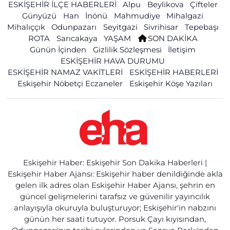
ESKİŞEHİR İLÇE HABERLERİ
Alpu
Beylikova
Çifteler
Günyüzü
Han
İnönü
Mahmudiye
Mihalgazi
Mihalıççık
Odunpazarı
Seyitgazi
Sivrihisar
Tepebaşı
ROTA
Sarıcakaya
YAŞAM
SON DAKİKA
Günün İçinden
Gizlilik Sözleşmesi
İletişim
ESKİŞEHİR HAVA DURUMU
ESKİŞEHİR NAMAZ VAKİTLERİ
ESKİŞEHİR HABERLERİ
Eskişehir Nöbetçi Eczaneler
Eskişehir Köşe Yazıları
Eskişehir Haber: Eskişehir Son Dakika Haberleri |
Eskişehir Haber Ajansı: Eskişehir haber denildiğinde akla
gelen ilk adres olan Eskişehir Haber Ajansı, şehrin en
güncel gelişmelerini tarafsız ve güvenilir yayıncılık
anlayışıyla okuruyla buluşturuyor; Eskişehir'in nabzını
günün her saati tutuyor. Porsuk Çayı kıyısından,