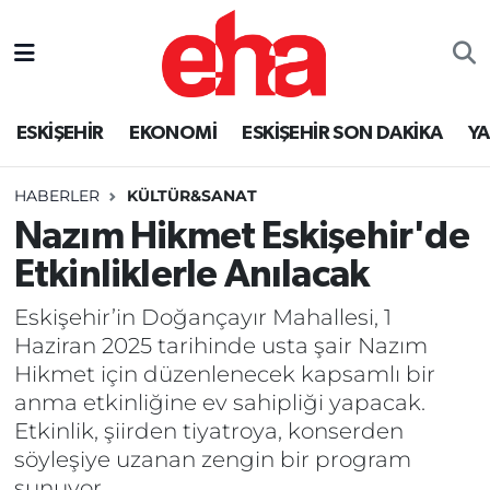
ESKİŞEHİR
EKONOMİ
ESKİŞEHİR SON DAKİKA
Y
HABERLER
KÜLTÜR&SANAT
Nazım Hikmet Eskişehir'de
Etkinliklerle Anılacak
Eskişehir’in Doğançayır Mahallesi, 1
Haziran 2025 tarihinde usta şair Nazım
Hikmet için düzenlenecek kapsamlı bir
anma etkinliğine ev sahipliği yapacak.
Etkinlik, şiirden tiyatroya, konserden
söyleşiye uzanan zengin bir program
sunuyor.