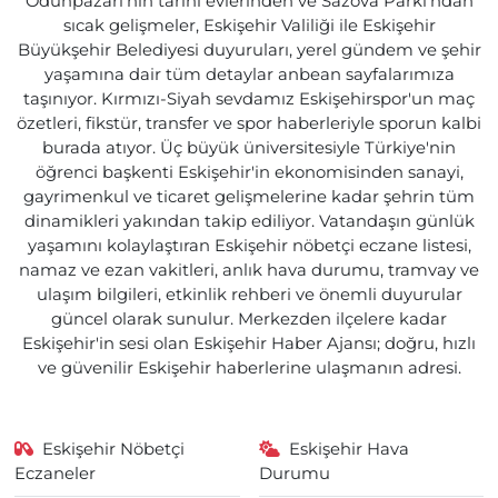
Odunpazarı'nın tarihi evlerinden ve Sazova Parkı'ndan
sıcak gelişmeler, Eskişehir Valiliği ile Eskişehir
Büyükşehir Belediyesi duyuruları, yerel gündem ve şehir
yaşamına dair tüm detaylar anbean sayfalarımıza
taşınıyor. Kırmızı-Siyah sevdamız Eskişehirspor'un maç
özetleri, fikstür, transfer ve spor haberleriyle sporun kalbi
burada atıyor. Üç büyük üniversitesiyle Türkiye'nin
öğrenci başkenti Eskişehir'in ekonomisinden sanayi,
gayrimenkul ve ticaret gelişmelerine kadar şehrin tüm
dinamikleri yakından takip ediliyor. Vatandaşın günlük
yaşamını kolaylaştıran Eskişehir nöbetçi eczane listesi,
namaz ve ezan vakitleri, anlık hava durumu, tramvay ve
ulaşım bilgileri, etkinlik rehberi ve önemli duyurular
güncel olarak sunulur. Merkezden ilçelere kadar
Eskişehir'in sesi olan Eskişehir Haber Ajansı; doğru, hızlı
ve güvenilir Eskişehir haberlerine ulaşmanın adresi.
Eskişehir Nöbetçi
Eskişehir Hava
Eczaneler
Durumu