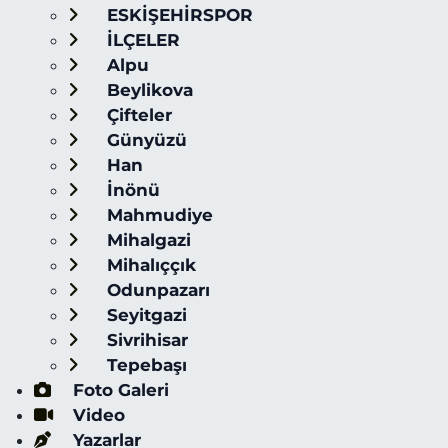
ESKİŞEHİRSPOR
İLÇELER
Alpu
Beylikova
Çifteler
Günyüzü
Han
İnönü
Mahmudiye
Mihalgazi
Mihalıççık
Odunpazarı
Seyitgazi
Sivrihisar
Tepebaşı
Foto Galeri
Video
Yazarlar