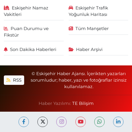
Eskişehir Namaz
Eskişehir Trafik
Vakitleri
Yoğunluk Haritası
Puan Durumu ve
Tüm Manşetler
Fikstür
Son Dakika Haberleri
Haber Arşivi
© Eskişehir Haber Ajansı. İçerikten yazarları
RSS
sorumludur; haber, yazı ve fotoğraflar izinsiz
kullanılamaz.
Haber Yazılımı:
TE Bilişim