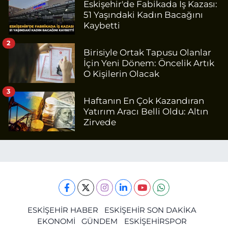
Eskişehir'de Fabikada İş Kazası:
51 Yaşındaki Kadın Bacağını
Kaybetti
2
Birisiyle Ortak Tapusu Olanlar
İçin Yeni Dönem: Öncelik Artık
O Kişilerin Olacak
3
Haftanın En Çok Kazandıran
Yatırım Aracı Belli Oldu: Altın
Zirvede
ESKİŞEHİR HABER
ESKİŞEHİR SON DAKİKA
EKONOMİ
GÜNDEM
ESKİŞEHİRSPOR