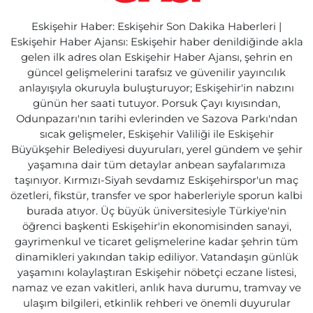
Eskişehir Haber: Eskişehir Son Dakika Haberleri |
Eskişehir Haber Ajansı: Eskişehir haber denildiğinde akla
gelen ilk adres olan Eskişehir Haber Ajansı, şehrin en
güncel gelişmelerini tarafsız ve güvenilir yayıncılık
anlayışıyla okuruyla buluşturuyor; Eskişehir'in nabzını
günün her saati tutuyor. Porsuk Çayı kıyısından,
Odunpazarı'nın tarihi evlerinden ve Sazova Parkı'ndan
sıcak gelişmeler, Eskişehir Valiliği ile Eskişehir
Büyükşehir Belediyesi duyuruları, yerel gündem ve şehir
yaşamına dair tüm detaylar anbean sayfalarımıza
taşınıyor. Kırmızı-Siyah sevdamız Eskişehirspor'un maç
özetleri, fikstür, transfer ve spor haberleriyle sporun kalbi
burada atıyor. Üç büyük üniversitesiyle Türkiye'nin
öğrenci başkenti Eskişehir'in ekonomisinden sanayi,
gayrimenkul ve ticaret gelişmelerine kadar şehrin tüm
dinamikleri yakından takip ediliyor. Vatandaşın günlük
yaşamını kolaylaştıran Eskişehir nöbetçi eczane listesi,
namaz ve ezan vakitleri, anlık hava durumu, tramvay ve
ulaşım bilgileri, etkinlik rehberi ve önemli duyurular