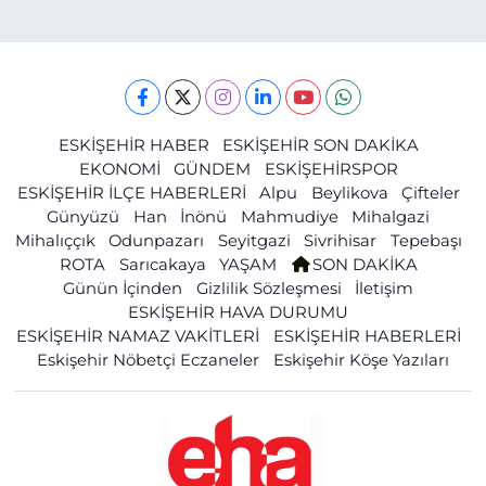
ESKİŞEHİR HABER
ESKİŞEHİR SON DAKİKA
EKONOMİ
GÜNDEM
ESKİŞEHİRSPOR
ESKİŞEHİR İLÇE HABERLERİ
Alpu
Beylikova
Çifteler
Günyüzü
Han
İnönü
Mahmudiye
Mihalgazi
Mihalıççık
Odunpazarı
Seyitgazi
Sivrihisar
Tepebaşı
ROTA
Sarıcakaya
YAŞAM
SON DAKİKA
Günün İçinden
Gizlilik Sözleşmesi
İletişim
ESKİŞEHİR HAVA DURUMU
ESKİŞEHİR NAMAZ VAKİTLERİ
ESKİŞEHİR HABERLERİ
Eskişehir Nöbetçi Eczaneler
Eskişehir Köşe Yazıları