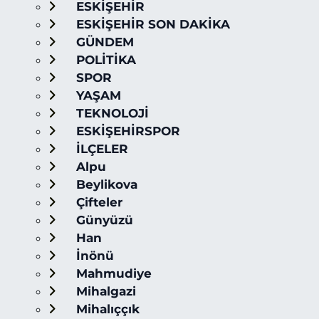
ESKİŞEHİR
ESKİŞEHİR SON DAKİKA
GÜNDEM
POLİTİKA
SPOR
YAŞAM
TEKNOLOJİ
ESKİŞEHİRSPOR
İLÇELER
Alpu
Beylikova
Çifteler
Günyüzü
Han
İnönü
Mahmudiye
Mihalgazi
Mihalıççık