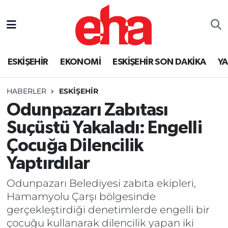
ESKİŞEHİR
EKONOMİ
ESKİŞEHİR SON DAKİKA
Y
HABERLER
ESKİŞEHİR
Odunpazarı Zabıtası
Suçüstü Yakaladı: Engelli
Çocuğa Dilencilik
Yaptırdılar
Odunpazarı Belediyesi zabıta ekipleri,
Hamamyolu Çarşı bölgesinde
gerçekleştirdiği denetimlerde engelli bir
çocuğu kullanarak dilencilik yapan iki