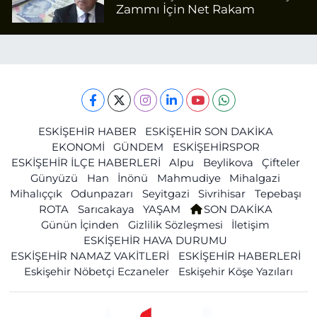
Zammı İçin Net Rakam
ESKİŞEHİR HABER
ESKİŞEHİR SON DAKİKA
EKONOMİ
GÜNDEM
ESKİŞEHİRSPOR
ESKİŞEHİR İLÇE HABERLERİ
Alpu
Beylikova
Çifteler
Günyüzü
Han
İnönü
Mahmudiye
Mihalgazi
Mihalıççık
Odunpazarı
Seyitgazi
Sivrihisar
Tepebaşı
ROTA
Sarıcakaya
YAŞAM
SON DAKİKA
Günün İçinden
Gizlilik Sözleşmesi
İletişim
ESKİŞEHİR HAVA DURUMU
ESKİŞEHİR NAMAZ VAKİTLERİ
ESKİŞEHİR HABERLERİ
Eskişehir Nöbetçi Eczaneler
Eskişehir Köşe Yazıları