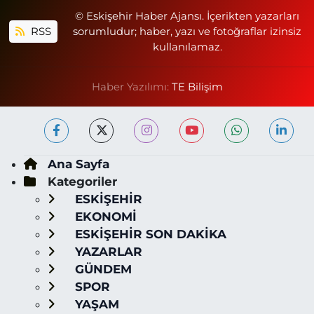
© Eskişehir Haber Ajansı. İçerikten yazarları
RSS
sorumludur; haber, yazı ve fotoğraflar izinsiz
kullanılamaz.
Haber Yazılımı:
TE Bilişim
Ana Sayfa
Kategoriler
ESKİŞEHİR
EKONOMİ
ESKİŞEHİR SON DAKİKA
YAZARLAR
GÜNDEM
SPOR
YAŞAM