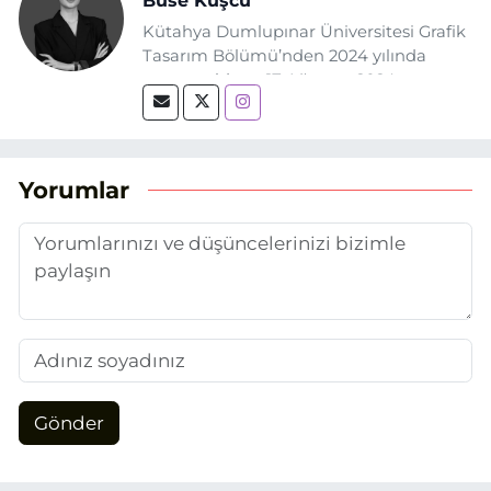
Buse Kuşcu
Kütahya Dumlupınar Üniversitesi Grafik
Tasarım Bölümü’nden 2024 yılında
mezun oldum. 17 Ağustos 2024
tarihinde, Grafik Tasarım alanında staj
yaptığım Eskişehir Haber Ajansı’nda
(EHA) gazetecilik mesleğinin temel
unsurlarından biri olan merak
Yorumlar
duygusunun etkisiyle basın sektörüne
adım attım.
Gönder