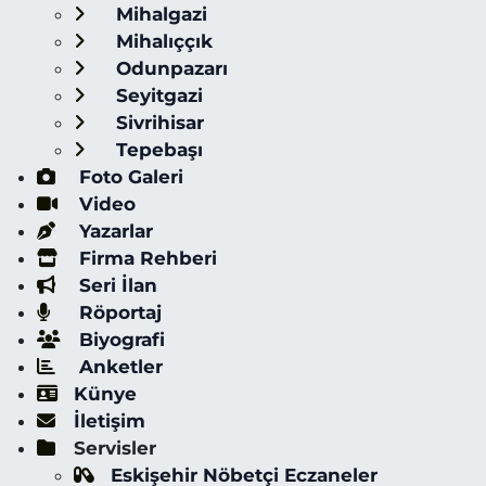
Mihalgazi
Mihalıççık
Odunpazarı
Seyitgazi
Sivrihisar
Tepebaşı
Foto Galeri
Video
Yazarlar
Firma Rehberi
Seri İlan
Röportaj
Biyografi
Anketler
Künye
İletişim
Servisler
Eskişehir Nöbetçi Eczaneler