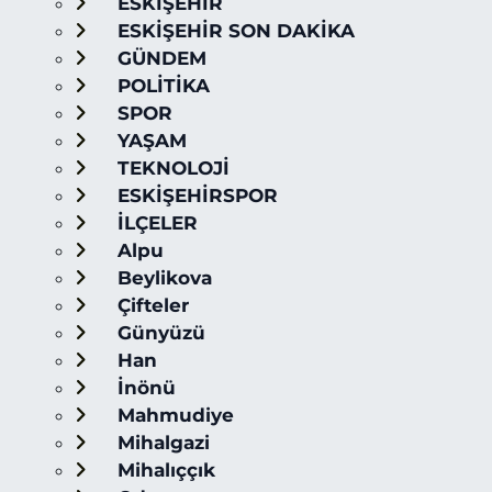
ESKİŞEHİR
ESKİŞEHİR SON DAKİKA
GÜNDEM
POLİTİKA
SPOR
YAŞAM
TEKNOLOJİ
ESKİŞEHİRSPOR
İLÇELER
Alpu
Beylikova
Çifteler
Günyüzü
Han
İnönü
Mahmudiye
Mihalgazi
Mihalıççık