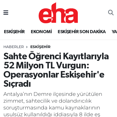
ESKİŞEHİR
EKONOMİ
ESKİŞEHİR SON DAKİKA
Y
HABERLER
ESKİŞEHİR
Sahte Öğrenci Kayıtlarıyla
52 Milyon TL Vurgun:
Operasyonlar Eskişehir'e
Sıçradı
Antalya’nın Demre ilçesinde yürütülen
zimmet, sahtecilik ve dolandırıcılık
soruşturmasında kamu kaynaklarının
usulsüz kullanıldığı iddiasıyla 8 ilde eş