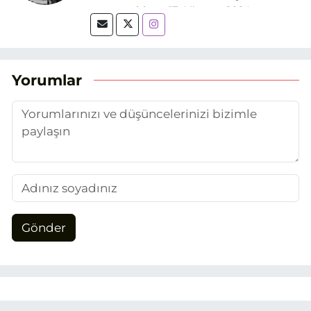
mezun oldum. 17 Ağustos 2024
tarihinde, Grafik Tasarım alanında staj
yaptığım Eskişehir Haber Ajansı’nda
(EHA) gazetecilik mesleğinin temel
unsurlarından biri olan merak
Yorumlar
duygusunun etkisiyle basın sektörüne
adım attım.
Gönder