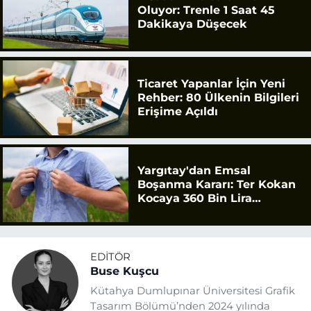
Oluyor: Trenle 1 Saat 45
Dakikaya Düşecek
Ticaret Yapanlar İçin Yeni
Rehber: 80 Ülkenin Bilgileri
Erişime Açıldı
Yargıtay'dan Emsal
Boşanma Kararı: Ter Kokan
Kocaya 360 Bin Lira
Tazminat
EDITÖR
Buse Kuşcu
Kütahya Dumlupınar Üniversitesi Grafik
Tasarım Bölümü’nden 2024 yılında