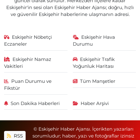
güncel olarak sunulur. Merkezden ilçelere kadar
Eskişehir'in sesi olan Eskişehir Haber Ajansı; doğru, hızlı
ve güvenilir Eskişehir haberlerine ulaşmanın adresi.
Eskişehir Nöbetçi
Eskişehir Hava
Eczaneler
Durumu
Eskişehir Namaz
Eskişehir Trafik
Vakitleri
Yoğunluk Haritası
Puan Durumu ve
Tüm Manşetler
Fikstür
Son Dakika Haberleri
Haber Arşivi
© Eskişehir Haber Ajansı. İçerikten yazarları
RSS
sorumludur; haber, yazı ve fotoğraflar izinsiz