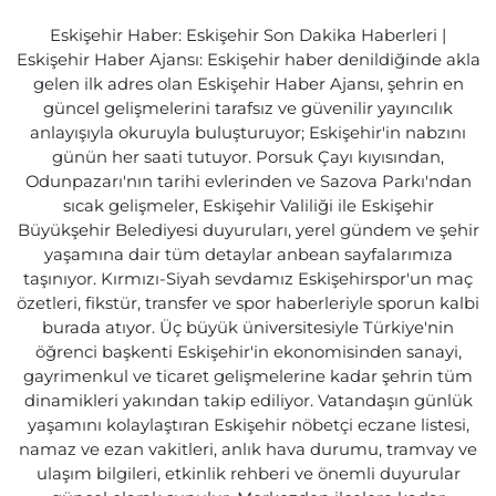
Eskişehir Haber: Eskişehir Son Dakika Haberleri |
Eskişehir Haber Ajansı: Eskişehir haber denildiğinde akla
gelen ilk adres olan Eskişehir Haber Ajansı, şehrin en
güncel gelişmelerini tarafsız ve güvenilir yayıncılık
anlayışıyla okuruyla buluşturuyor; Eskişehir'in nabzını
günün her saati tutuyor. Porsuk Çayı kıyısından,
Odunpazarı'nın tarihi evlerinden ve Sazova Parkı'ndan
sıcak gelişmeler, Eskişehir Valiliği ile Eskişehir
Büyükşehir Belediyesi duyuruları, yerel gündem ve şehir
yaşamına dair tüm detaylar anbean sayfalarımıza
taşınıyor. Kırmızı-Siyah sevdamız Eskişehirspor'un maç
özetleri, fikstür, transfer ve spor haberleriyle sporun kalbi
burada atıyor. Üç büyük üniversitesiyle Türkiye'nin
öğrenci başkenti Eskişehir'in ekonomisinden sanayi,
gayrimenkul ve ticaret gelişmelerine kadar şehrin tüm
dinamikleri yakından takip ediliyor. Vatandaşın günlük
yaşamını kolaylaştıran Eskişehir nöbetçi eczane listesi,
namaz ve ezan vakitleri, anlık hava durumu, tramvay ve
ulaşım bilgileri, etkinlik rehberi ve önemli duyurular