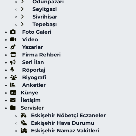
Odunpazarı
Seyitgazi
Sivrihisar
Tepebaşı
Foto Galeri
Video
Yazarlar
Firma Rehberi
Seri İlan
Röportaj
Biyografi
Anketler
Künye
İletişim
Servisler
Eskişehir Nöbetçi Eczaneler
Eskişehir Hava Durumu
Eskişehir Namaz Vakitleri