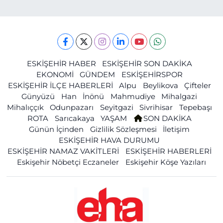
ESKİŞEHİR HABER
ESKİŞEHİR SON DAKİKA
EKONOMİ
GÜNDEM
ESKİŞEHİRSPOR
ESKİŞEHİR İLÇE HABERLERİ
Alpu
Beylikova
Çifteler
Günyüzü
Han
İnönü
Mahmudiye
Mihalgazi
Mihalıççık
Odunpazarı
Seyitgazi
Sivrihisar
Tepebaşı
ROTA
Sarıcakaya
YAŞAM
SON DAKİKA
Günün İçinden
Gizlilik Sözleşmesi
İletişim
ESKİŞEHİR HAVA DURUMU
ESKİŞEHİR NAMAZ VAKİTLERİ
ESKİŞEHİR HABERLERİ
Eskişehir Nöbetçi Eczaneler
Eskişehir Köşe Yazıları