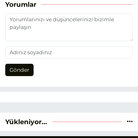
unsurlarından biri olan merak
Yorumlar
duygusunun etkisiyle basın sektörüne
adım attım.
Gönder
Yükleniyor...