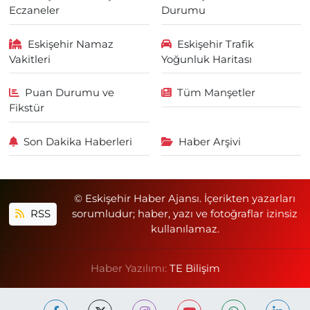
Eczaneler
Durumu
Eskişehir Namaz
Eskişehir Trafik
Vakitleri
Yoğunluk Haritası
Puan Durumu ve
Tüm Manşetler
Fikstür
Son Dakika Haberleri
Haber Arşivi
© Eskişehir Haber Ajansı. İçerikten yazarları
RSS
sorumludur; haber, yazı ve fotoğraflar izinsiz
kullanılamaz.
Haber Yazılımı:
TE Bilişim