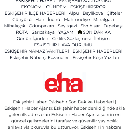
ESKİŞEHİR HABER
ESKİŞEHİR SON DAKİKA
EKONOMİ
GÜNDEM
ESKİŞEHİRSPOR
ESKİŞEHİR İLÇE HABERLERİ
Alpu
Beylikova
Çifteler
Günyüzü
Han
İnönü
Mahmudiye
Mihalgazi
Mihalıççık
Odunpazarı
Seyitgazi
Sivrihisar
Tepebaşı
ROTA
Sarıcakaya
YAŞAM
SON DAKİKA
Günün İçinden
Gizlilik Sözleşmesi
İletişim
ESKİŞEHİR HAVA DURUMU
ESKİŞEHİR NAMAZ VAKİTLERİ
ESKİŞEHİR HABERLERİ
Eskişehir Nöbetçi Eczaneler
Eskişehir Köşe Yazıları
Eskişehir Haber: Eskişehir Son Dakika Haberleri |
Eskişehir Haber Ajansı: Eskişehir haber denildiğinde akla
gelen ilk adres olan Eskişehir Haber Ajansı, şehrin en
güncel gelişmelerini tarafsız ve güvenilir yayıncılık
anlayışıyla okuruyla buluşturuyor; Eskişehir'in nabzını