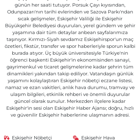
günün her saati tutuyor. Porsuk Çayı kıyısından,
Odunpazarı'nın tarihi evlerinden ve Sazova Parkı'ndan
sıcak gelişmeler, Eskişehir Valiliği ile Eskişehir
Büyükşehir Belediyesi duyuruları, yerel gündem ve şehir
yaşamına dair tüm detaylar anbean sayfalarımıza
taşınıyor. Kırmızı-Siyah sevdamız Eskişehirspor'un maç
özetleri, fikstür, transfer ve spor haberleriyle sporun kalbi
burada atıyor. Üç büyük üniversitesiyle Türkiye'nin
öğrenci başkenti Eskişehir'in ekonomisinden sanayi,
gayrimenkul ve ticaret gelişmelerine kadar şehrin tüm
dinamikleri yakından takip ediliyor. Vatandaşın günlük
yaşamını kolaylaştıran Eskişehir nöbetçi eczane listesi,
namaz ve ezan vakitleri, anlık hava durumu, tramvay ve
ulaşım bilgileri, etkinlik rehberi ve önemli duyurular
güncel olarak sunulur. Merkezden ilçelere kadar
Eskişehir'in sesi olan Eskişehir Haber Ajansı; doğru, hızlı
ve güvenilir Eskişehir haberlerine ulaşmanın adresi.
Eskişehir Nöbetçi
Eskişehir Hava