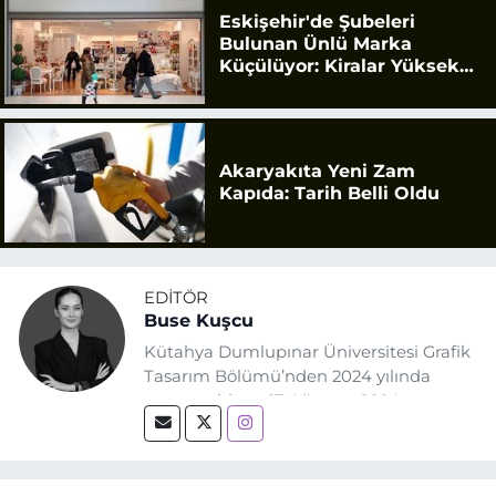
Eskişehir'de Şubeleri
Bulunan Ünlü Marka
Küçülüyor: Kiralar Yüksek
Geldi
Akaryakıta Yeni Zam
Kapıda: Tarih Belli Oldu
EDITÖR
Buse Kuşcu
Kütahya Dumlupınar Üniversitesi Grafik
Tasarım Bölümü’nden 2024 yılında
mezun oldum. 17 Ağustos 2024
tarihinde, Grafik Tasarım alanında staj
yaptığım Eskişehir Haber Ajansı’nda
(EHA) gazetecilik mesleğinin temel