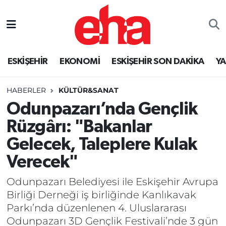
ESKİŞEHİR
EKONOMİ
ESKİŞEHİR SON DAKİKA
Y
HABERLER
KÜLTÜR&SANAT
Odunpazarı’nda Gençlik
Rüzgârı: "Bakanlar
Gelecek, Taleplere Kulak
Verecek"
Odunpazarı Belediyesi ile Eskişehir Avrupa
Birliği Derneği iş birliğinde Kanlıkavak
Parkı’nda düzenlenen 4. Uluslararası
Odunpazarı 3D Gençlik Festivali’nde 3 gün