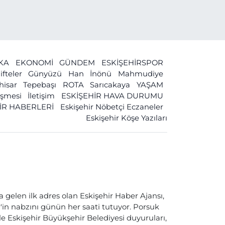
İKA
EKONOMİ
GÜNDEM
ESKİŞEHİRSPOR
ifteler
Günyüzü
Han
İnönü
Mahmudiye
ihisar
Tepebaşı
ROTA
Sarıcakaya
YAŞAM
leşmesi
İletişim
ESKİŞEHİR HAVA DURUMU
İR HABERLERİ
Eskişehir Nöbetçi Eczaneler
Eskişehir Köşe Yazıları
a gelen ilk adres olan Eskişehir Haber Ajansı,
ir'in nabzını günün her saati tutuyor. Porsuk
ile Eskişehir Büyükşehir Belediyesi duyuruları,