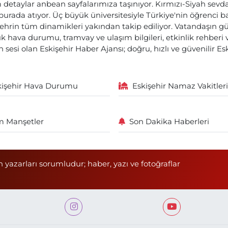
etaylar anbean sayfalarımıza taşınıyor. Kırmızı-Siyah sevdam
 burada atıyor. Üç büyük üniversitesiyle Türkiye'nin öğrenci 
ehrin tüm dinamikleri yakından takip ediliyor. Vatandaşın gü
lık hava durumu, tramvay ve ulaşım bilgileri, etkinlik rehber
 sesi olan Eskişehir Haber Ajansı; doğru, hızlı ve güvenilir E
kişehir Hava Durumu
Eskişehir Namaz Vakitleri
 Manşetler
Son Dakika Haberleri
n yazarları sorumludur; haber, yazı ve fotoğraflar