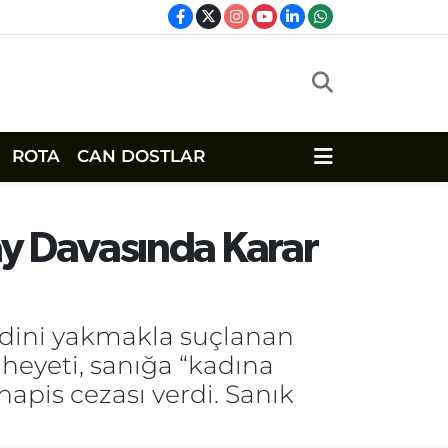
ROTA
CAN DOSTLAR
y Davasında Karar
edini yakmakla suçlanan
heyeti, sanığa “kadına
apis cezası verdi. Sanık