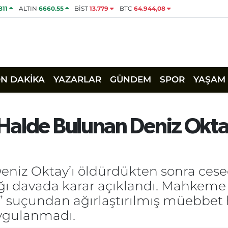
811
ALTIN
6660.55
BİST
13.779
BTC
64.944,08
ON DAKİKA
YAZARLAR
GÜNDEM
SPOR
YAŞAM
Halde Bulunan Deniz Okta
Deniz Oktay’ı öldürdükten sonra ces
ğı davada karar açıklandı. Mahkeme 
” suçundan ağırlaştırılmış müebbet h
uygulanmadı.