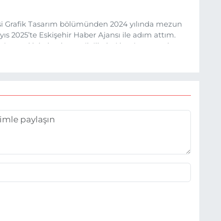
esi Grafik Tasarım bölümünden 2024 yılında mezun
s 2025’te Eskişehir Haber Ajansı ile adım attım.
rine sadık kalarak ve etik ilkeleri benimseyerek,
ru ve sıcak şekilde takipçilerimize aktarmayı