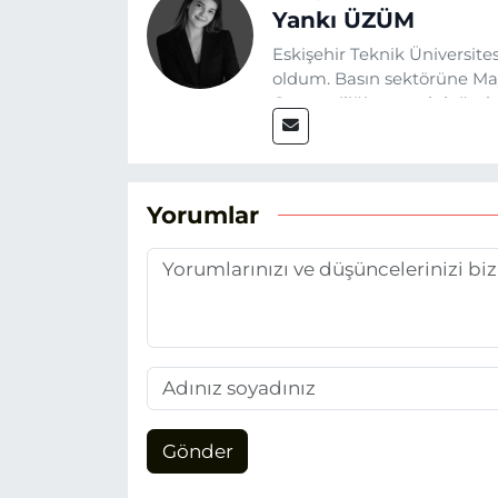
Yankı ÜZÜM
Eskişehir Teknik Üniversit
oldum. Basın sektörüne Mayı
Gazeteciliğin temel değerle
Eskişehir gündemini en doğ
hedefliyorum.
Yorumlar
Gönder