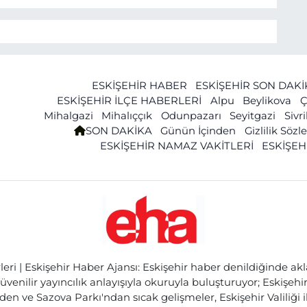
ESKİŞEHİR HABER
ESKİŞEHİR SON DAK
ESKİŞEHİR İLÇE HABERLERİ
Alpu
Beylikova
Ç
Mihalgazi
Mihalıççık
Odunpazarı
Seyitgazi
Sivr
SON DAKİKA
Günün İçinden
Gizlilik Söz
ESKİŞEHİR NAMAZ VAKİTLERİ
ESKİŞEH
ri | Eskişehir Haber Ajansı: Eskişehir haber denildiğinde akl
üvenilir yayıncılık anlayışıyla okuruyla buluşturuyor; Eskişeh
den ve Sazova Parkı'ndan sıcak gelişmeler, Eskişehir Valiliği 