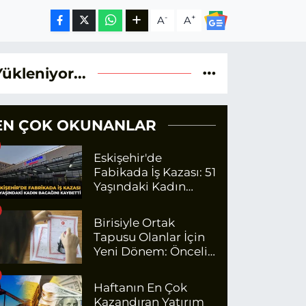
-
+
A
A
Yükleniyor...
EN ÇOK OKUNANLAR
Eskişehir'de
Fabikada İş Kazası: 51
Yaşındaki Kadın
Bacağını Kaybetti
Birisiyle Ortak
Tapusu Olanlar İçin
Yeni Dönem: Öncelik
Artık O Kişilerin
Olacak
Haftanın En Çok
Kazandıran Yatırım