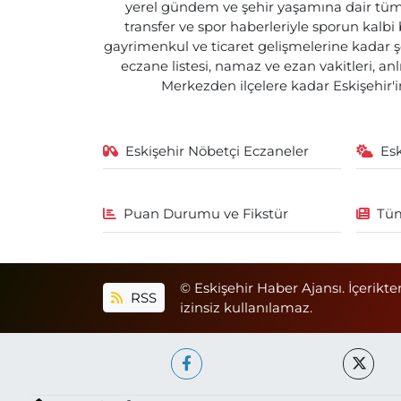
yerel gündem ve şehir yaşamına dair tüm d
transfer ve spor haberleriyle sporun kalbi
gayrimenkul ve ticaret gelişmelerine kadar ş
eczane listesi, namaz ve ezan vakitleri, an
Merkezden ilçelere kadar Eskişehir'in
Eskişehir Nöbetçi Eczaneler
Es
Puan Durumu ve Fikstür
Tüm
© Eskişehir Haber Ajansı. İçerikte
RSS
izinsiz kullanılamaz.