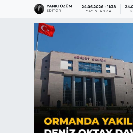
YANKI ÜZÜM
24.06.2026 - 11:38
24.0
EDITÖR
YAYINLANMA
G