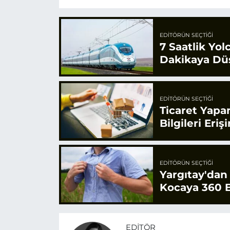
EDITÖRÜN SEÇTIĞI
7 Saatlik Yol
Dakikaya Dü
EDITÖRÜN SEÇTIĞI
Ticaret Yapa
Bilgileri Eriş
EDITÖRÜN SEÇTIĞI
Yargıtay'dan
Kocaya 360 B
EDITÖR