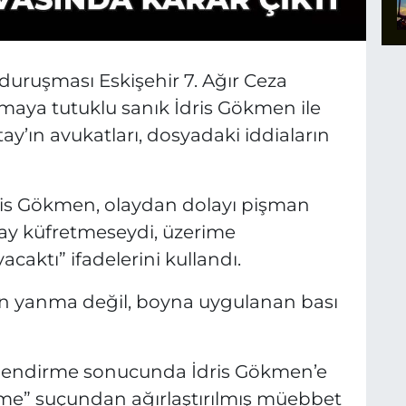
r duruşması Eskişehir 7. Ağır Ceza
aya tutuklu sanık İdris Gökmen ile
tay’ın avukatları, dosyadaki iddiaların
s Gökmen, olaydan dolayı pişman
tay küfretmeseydi, üzerime
aktı” ifadelerini kullandı.
in yanma değil, boyna uygulanan bası
lendirme sonucunda İdris Gökmen’e
rme” suçundan ağırlaştırılmış müebbet