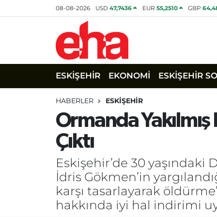
08-08-2026
USD
47,7436
EUR
55,2510
GBP
64,4
ESKİŞEHİR
EKONOMİ
ESKİŞEHİR S
HABERLER
ESKİŞEHİR
Ormanda Yakılmış 
Çıktı
Eskişehir’de 30 yaşındaki 
İdris Gökmen’in yargılandı
karşı tasarlayarak öldürme
hakkında iyi hal indirimi 