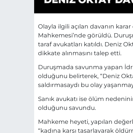
Olayla ilgili açılan davanın kara
Mahkemesi’nde görüldü. Duruşm
taraf avukatları katıldı. Deniz Ok
dikkate alınmasını talep etti.
Duruşmada savunma yapan İdri
olduğunu belirterek, “Deniz Ok
saldırmasaydı bu olay yaşanmayac
Sanık avukatı ise ölüm nedenin
olduğunu savundu.
Mahkeme heyeti, yapılan değer
“kadına karşı tasarlayarak öldü