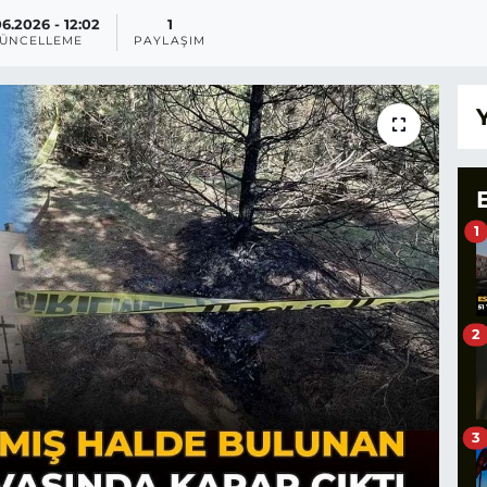
6.2026 - 12:02
1
ÜNCELLEME
PAYLAŞIM
1
2
3