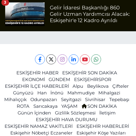
3
Gelir İdaresi Başkanlığı 860
Gelir Uzman Yardımcısı Alacak:
Eskişehir'e 12 Kadro Ayrıldı
ESKİŞEHİR HABER
ESKİŞEHİR SON DAKİKA
EKONOMİ
GÜNDEM
ESKİŞEHİRSPOR
ESKİŞEHİR İLÇE HABERLERİ
Alpu
Beylikova
Çifteler
Günyüzü
Han
İnönü
Mahmudiye
Mihalgazi
Mihalıççık
Odunpazarı
Seyitgazi
Sivrihisar
Tepebaşı
ROTA
Sarıcakaya
YAŞAM
SON DAKİKA
Günün İçinden
Gizlilik Sözleşmesi
İletişim
ESKİŞEHİR HAVA DURUMU
ESKİŞEHİR NAMAZ VAKİTLERİ
ESKİŞEHİR HABERLERİ
Eskişehir Nöbetçi Eczaneler
Eskişehir Köşe Yazıları