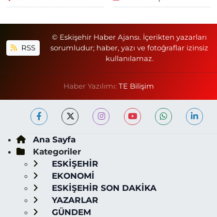
© Eskişehir Haber Ajansı. İçerikten yazarları
RSS
sorumludur; haber, yazı ve fotoğraflar izinsiz
kullanılamaz.
Haber Yazılımı:
TE Bilişim
Ana Sayfa
Kategoriler
ESKİŞEHİR
EKONOMİ
ESKİŞEHİR SON DAKİKA
YAZARLAR
GÜNDEM