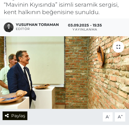
“Mavinin Kıyısında” isimli seramik sergisi,
kent halkının beğenisine sunuldu.
YUSUFHAN TORAMAN
03.09.2025 - 15:35
EDITÖR
YAYINLANMA
Paylaş
-
+
A
A