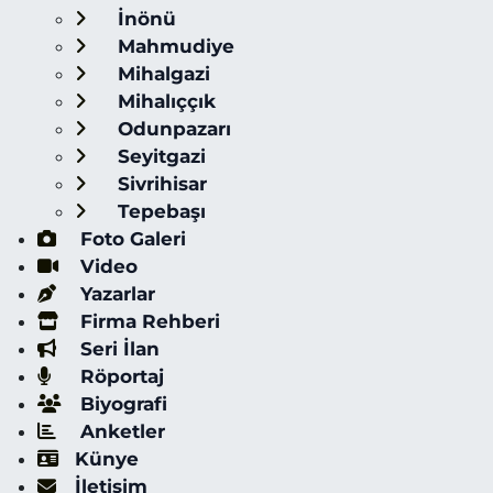
İnönü
Mahmudiye
Mihalgazi
Mihalıççık
Odunpazarı
Seyitgazi
Sivrihisar
Tepebaşı
Foto Galeri
Video
Yazarlar
Firma Rehberi
Seri İlan
Röportaj
Biyografi
Anketler
Künye
İletişim