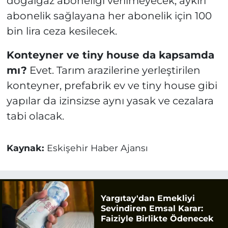
doğalgaz aboneliği verilmeyecek; aykırı
abonelik sağlayana her abonelik için 100
bin lira ceza kesilecek.
Konteyner ve tiny house da kapsamda
mı?
Evet. Tarım arazilerine yerleştirilen
konteyner, prefabrik ev ve tiny house gibi
yapılar da izinsizse aynı yasak ve cezalara
tabi olacak.
Kaynak:
Eskişehir Haber Ajansı
Yargıtay'dan Emekliyi
Sevindiren Emsal Karar:
Faiziyle Birlikte Ödenecek