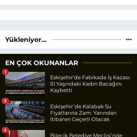
optimizasyonu (SEO) alanlarına ilgi
duydum. Şu anda SEO odaklı içerikler
üretiyorum. Haberlerimde güncel
verileri ve okuyucu odaklı yaklaşımı
temel alıyorum.
Yükleniyor...
EN ÇOK OKUNANLAR
1
Eskişehir'de Fabikada İş Kazası:
51 Yaşındaki Kadın Bacağını
Kaybetti
2
Eskişehir’de Kalabak Su
Fiyatlarına Zam: Yarından
İtibaren Geçerli Olacak
3
Bilecik Belediye Meclisi’nde