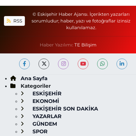
© Eskişehir Haber Ajansı. İçerikten yazarları
RSS
sorumludur; haber, yazı ve fotoğraflar izinsiz
kullanılamaz.
Haber Yazılımı:
TE Bilişim
Ana Sayfa
Kategoriler
ESKİŞEHİR
EKONOMİ
ESKİŞEHİR SON DAKİKA
YAZARLAR
GÜNDEM
SPOR