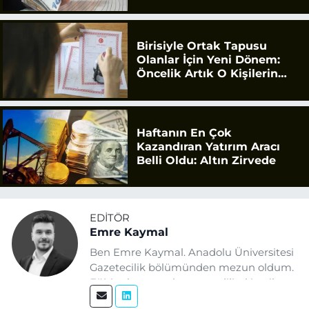
Birisiyle Ortak Tapusu
Olanlar İçin Yeni Dönem:
Öncelik Artık O Kişilerin
Olacak
Haftanın En Çok
Kazandıran Yatırım Aracı
Belli Oldu: Altın Zirvede
EDITÖR
Emre Kaymal
Ben Emre Kaymal. Anadolu Üniversitesi
Gazetecilik bölümünden mezun oldum.
Eğitim hayatım boyunca dijital içerik
üretimi ve arama motoru