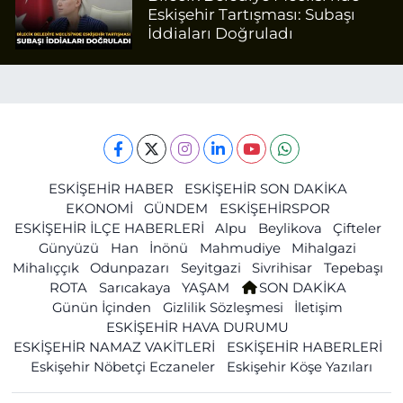
Eskişehir Tartışması: Subaşı
İddiaları Doğruladı
ESKİŞEHİR HABER
ESKİŞEHİR SON DAKİKA
EKONOMİ
GÜNDEM
ESKİŞEHİRSPOR
ESKİŞEHİR İLÇE HABERLERİ
Alpu
Beylikova
Çifteler
Günyüzü
Han
İnönü
Mahmudiye
Mihalgazi
Mihalıççık
Odunpazarı
Seyitgazi
Sivrihisar
Tepebaşı
ROTA
Sarıcakaya
YAŞAM
SON DAKİKA
Günün İçinden
Gizlilik Sözleşmesi
İletişim
ESKİŞEHİR HAVA DURUMU
ESKİŞEHİR NAMAZ VAKİTLERİ
ESKİŞEHİR HABERLERİ
Eskişehir Nöbetçi Eczaneler
Eskişehir Köşe Yazıları