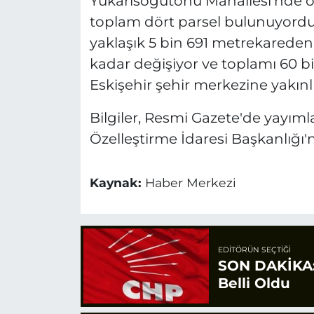
Yukarısöğütönü Mahallesi'nde 
toplam dört parsel bulunuyordu
yaklaşık 5 bin 691 metrekareden
kadar değişiyor ve toplamı 60 b
Eskişehir şehir merkezine yakınlı
Bilgiler, Resmi Gazete'de yayım
Özelleştirme İdaresi Başkanlığı
Kaynak:
Haber Merkezi
EDITÖRÜN SEÇTIĞI
SON DAKİKA: 
Belli Oldu