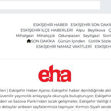
ESKİŞEHİR HABER
ESKİŞEHİR SON DAK
ESKİŞEHİR İLÇE HABERLERİ
Alpu
Beylikova
Ç
Mihalgazi
Mihalıççık
Odunpazarı
Seyitgazi
Sivr
SON DAKİKA
Günün İçinden
Gizlilik Söz
ESKİŞEHİR NAMAZ VAKİTLERİ
ESKİŞEH
ri | Eskişehir Haber Ajansı: Eskişehir haber denildiğinde akl
üvenilir yayıncılık anlayışıyla okuruyla buluşturuyor; Eskişeh
den ve Sazova Parkı'ndan sıcak gelişmeler, Eskişehir Valiliği 
etaylar anbean sayfalarımıza taşınıyor. Kırmızı-Siyah sevdam