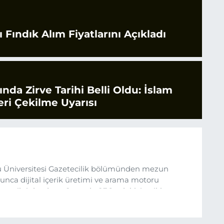
 Fındık Alım Fiyatlarını Açıkladı
rında Zirve Tarihi Belli Oldu: İslam
ri Çekilme Uyarısı
 Üniversitesi Gazetecilik bölümünden mezun
nca dijital içerik üretimi ve arama motoru
ına ilgi duydum. Şu anda SEO odaklı içerikler
üncel verileri ve okuyucu odaklı yaklaşımı temel