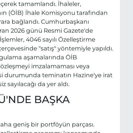
çerek tamamlandı. İhaleler,
'nın (ÖİB) İhale Komisyonu tarafından
arara bağlandı. Cumhurbaşkanı
ziran 2026 günü Resmi Gazete'de
şlemler, 4046 sayılı Özelleştirme
çevesinde "satış" yöntemiyle yapıldı.
ygulama aşamalarında ÖİB
in sözleşmeyi imzalamaması veya
si durumunda teminatın Hazine'ye irat
z sayılacağı da yer aldı.
Ü'NDE BAŞKA
daha geniş bir portföyün parçası.