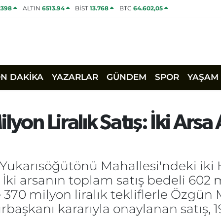
2398
ALTIN
6513.94
BİST
13.768
BTC
64.602,05
ON DAKİKA
YAZARLAR
GÜNDEM
SPOR
YAŞAM
yon Liralık Satış: İki Arsa 
i Yukarısöğütönü Mahallesi'ndeki iki
. İki arsanın toplam satış bedeli 602 m
ve 370 milyon liralık tekliflerle Özgü
başkanı kararıyla onaylanan satış, 