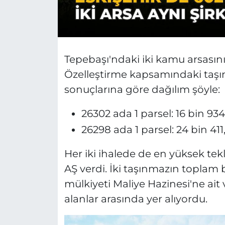
Tepebaşı'ndaki iki kamu arsasının
Özelleştirme kapsamındaki taşınma
sonuçlarına göre dağılım şöyle:
26302 ada 1 parsel: 16 bin 93
26298 ada 1 parsel: 24 bin 411
Her iki ihalede de en yüksek tek
AŞ verdi. İki taşınmazın toplam b
mülkiyeti Maliye Hazinesi'ne ai
alanlar arasında yer alıyordu.