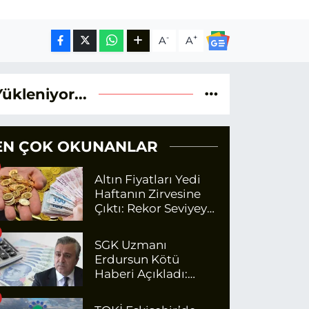
-
+
A
A
Yükleniyor...
EN ÇOK OKUNANLAR
Altın Fiyatları Yedi
Haftanın Zirvesine
Çıktı: Rekor Seviyeye
Yaklaşıyor
SGK Uzmanı
Erdursun Kötü
Haberi Açıkladı:
Emekli Maaş Zammı
İçin Net Rakam