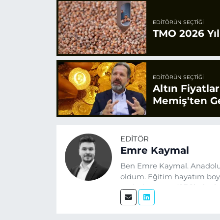
EDITÖRÜN SEÇTIĞI
TMO 2026 Yılı
EDITÖRÜN SEÇTIĞI
Altın Fiyatla
Memiş'ten Ge
EDITÖR
Emre Kaymal
Ben Emre Kaymal. Anadolu
oldum. Eğitim hayatım boyu
optimizasyonu (SEO) alanlar
üretiyorum. Haberlerimde g
alıyorum.