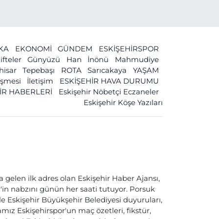
İKA
EKONOMİ
GÜNDEM
ESKİŞEHİRSPOR
ifteler
Günyüzü
Han
İnönü
Mahmudiye
ihisar
Tepebaşı
ROTA
Sarıcakaya
YAŞAM
leşmesi
İletişim
ESKİŞEHİR HAVA DURUMU
İR HABERLERİ
Eskişehir Nöbetçi Eczaneler
Eskişehir Köşe Yazıları
a gelen ilk adres olan Eskişehir Haber Ajansı,
ir'in nabzını günün her saati tutuyor. Porsuk
ile Eskişehir Büyükşehir Belediyesi duyuruları,
ız Eskişehirspor'un maç özetleri, fikstür,