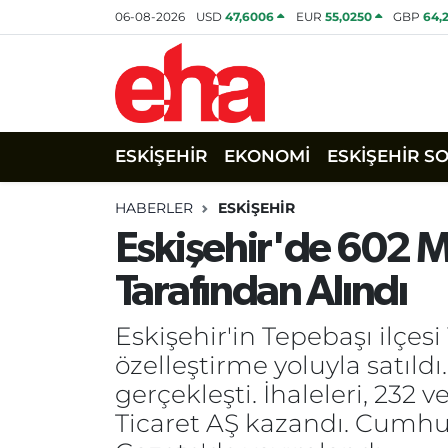
06-08-2026
USD
47,6006
EUR
55,0250
GBP
64,
ESKİŞEHİR
EKONOMİ
ESKİŞEHİR S
HABERLER
ESKİŞEHİR
Eskişehir'de 602 Mil
Tarafından Alındı
Eskişehir'in Tepebaşı ilçes
özelleştirme yoluyla satıldı
gerçekleşti. İhaleleri, 232 
Ticaret AŞ kazandı. Cumhur