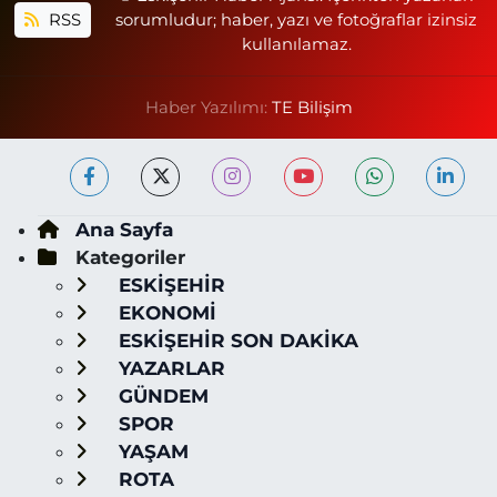
RSS
sorumludur; haber, yazı ve fotoğraflar izinsiz
kullanılamaz.
Haber Yazılımı:
TE Bilişim
Ana Sayfa
Kategoriler
ESKİŞEHİR
EKONOMİ
ESKİŞEHİR SON DAKİKA
YAZARLAR
GÜNDEM
SPOR
YAŞAM
ROTA