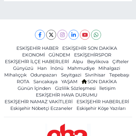
ESKİŞEHİR HABER
ESKİŞEHİR SON DAKİKA
EKONOMİ
GÜNDEM
ESKİŞEHİRSPOR
ESKİŞEHİR İLÇE HABERLERİ
Alpu
Beylikova
Çifteler
Günyüzü
Han
İnönü
Mahmudiye
Mihalgazi
Mihalıççık
Odunpazarı
Seyitgazi
Sivrihisar
Tepebaşı
ROTA
Sarıcakaya
YAŞAM
SON DAKİKA
Günün İçinden
Gizlilik Sözleşmesi
İletişim
ESKİŞEHİR HAVA DURUMU
ESKİŞEHİR NAMAZ VAKİTLERİ
ESKİŞEHİR HABERLERİ
Eskişehir Nöbetçi Eczaneler
Eskişehir Köşe Yazıları