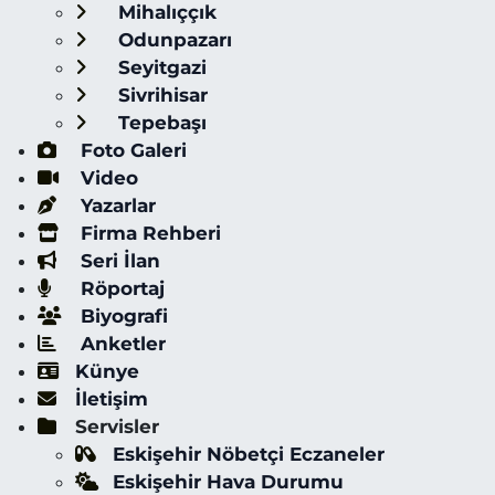
Mihalıççık
Odunpazarı
Seyitgazi
Sivrihisar
Tepebaşı
Foto Galeri
Video
Yazarlar
Firma Rehberi
Seri İlan
Röportaj
Biyografi
Anketler
Künye
İletişim
Servisler
Eskişehir Nöbetçi Eczaneler
Eskişehir Hava Durumu