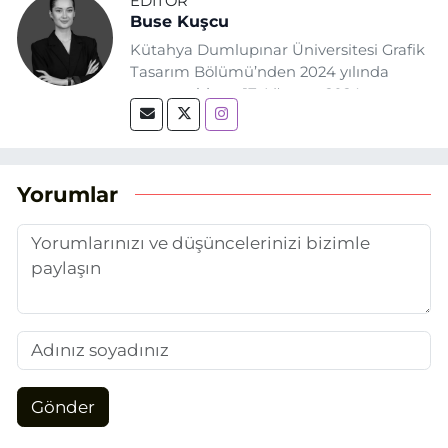
EDITÖR
Buse Kuşcu
Kütahya Dumlupınar Üniversitesi Grafik
Tasarım Bölümü’nden 2024 yılında
mezun oldum. 17 Ağustos 2024
tarihinde, Grafik Tasarım alanında staj
yaptığım Eskişehir Haber Ajansı’nda
(EHA) gazetecilik mesleğinin temel
unsurlarından biri olan merak
Yorumlar
duygusunun etkisiyle basın sektörüne
adım attım.
Gönder