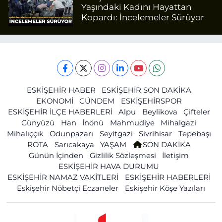
Yaşındaki Kadını Hayattan
Kopardı: İncelemeler Sürüyor
ESKİŞEHİR HABER
ESKİŞEHİR SON DAKİKA
EKONOMİ
GÜNDEM
ESKİŞEHİRSPOR
ESKİŞEHİR İLÇE HABERLERİ
Alpu
Beylikova
Çifteler
Günyüzü
Han
İnönü
Mahmudiye
Mihalgazi
Mihalıççık
Odunpazarı
Seyitgazi
Sivrihisar
Tepebaşı
ROTA
Sarıcakaya
YAŞAM
SON DAKİKA
Günün İçinden
Gizlilik Sözleşmesi
İletişim
ESKİŞEHİR HAVA DURUMU
ESKİŞEHİR NAMAZ VAKİTLERİ
ESKİŞEHİR HABERLERİ
Eskişehir Nöbetçi Eczaneler
Eskişehir Köşe Yazıları