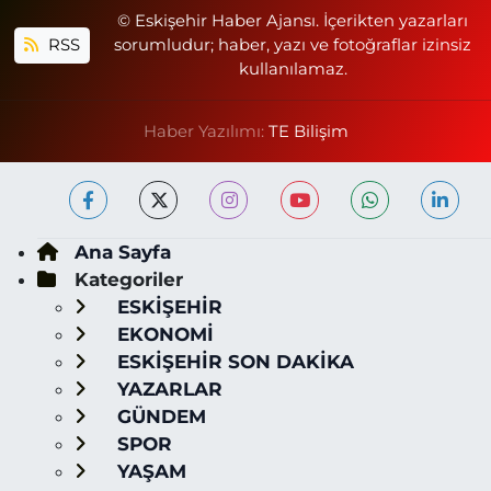
© Eskişehir Haber Ajansı. İçerikten yazarları
RSS
sorumludur; haber, yazı ve fotoğraflar izinsiz
kullanılamaz.
Haber Yazılımı:
TE Bilişim
Ana Sayfa
Kategoriler
ESKİŞEHİR
EKONOMİ
ESKİŞEHİR SON DAKİKA
YAZARLAR
GÜNDEM
SPOR
YAŞAM