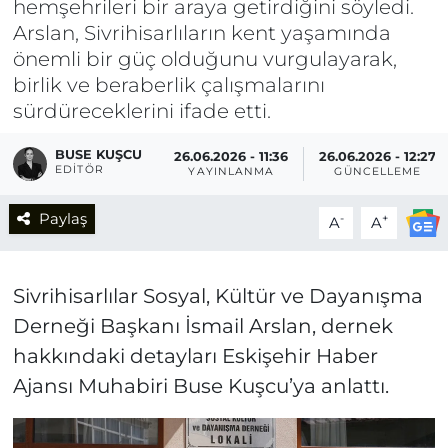
hemşehrileri bir araya getirdiğini söyledi.
Arslan, Sivrihisarlıların kent yaşamında
önemli bir güç olduğunu vurgulayarak,
birlik ve beraberlik çalışmalarını
sürdüreceklerini ifade etti.
BUSE KUŞCU
26.06.2026 - 11:36
26.06.2026 - 12:27
EDITÖR
YAYINLANMA
GÜNCELLEME
Paylaş
-
+
A
A
Sivrihisarlılar Sosyal, Kültür ve Dayanışma
Derneği Başkanı İsmail Arslan, dernek
hakkındaki detayları Eskişehir Haber
Ajansı Muhabiri Buse Kuşcu’ya anlattı.