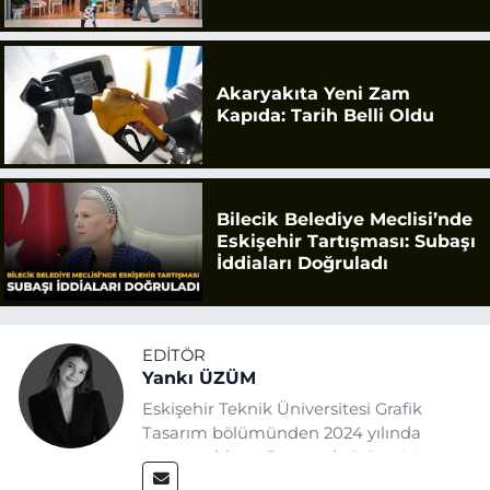
Geldi
Akaryakıta Yeni Zam
Kapıda: Tarih Belli Oldu
Bilecik Belediye Meclisi’nde
Eskişehir Tartışması: Subaşı
İddiaları Doğruladı
EDITÖR
Yankı ÜZÜM
Eskişehir Teknik Üniversitesi Grafik
Tasarım bölümünden 2024 yılında
mezun oldum. Basın sektörüne Mayıs
2025’te Eskişehir Haber Ajansı ile adım