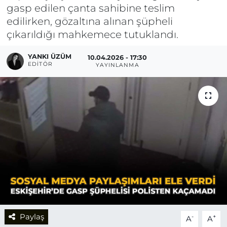
gasp edilen çanta sahibine teslim
edilirken, gözaltına alınan şüpheli
çıkarıldığı mahkemece tutuklandı.
YANKI ÜZÜM
10.04.2026 - 17:30
EDITÖR
YAYINLANMA
Paylaş
-
+
A
A