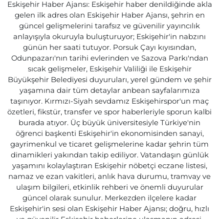
Eskişehir Haber Ajansı: Eskişehir haber denildiğinde akla
gelen ilk adres olan Eskişehir Haber Ajansı, şehrin en
güncel gelişmelerini tarafsız ve güvenilir yayıncılık
anlayışıyla okuruyla buluşturuyor; Eskişehir'in nabzını
günün her saati tutuyor. Porsuk Çayı kıyısından,
Odunpazarı'nın tarihi evlerinden ve Sazova Parkı'ndan
sıcak gelişmeler, Eskişehir Valiliği ile Eskişehir
Büyükşehir Belediyesi duyuruları, yerel gündem ve şehir
yaşamına dair tüm detaylar anbean sayfalarımıza
taşınıyor. Kırmızı-Siyah sevdamız Eskişehirspor'un maç
özetleri, fikstür, transfer ve spor haberleriyle sporun kalbi
burada atıyor. Üç büyük üniversitesiyle Türkiye'nin
öğrenci başkenti Eskişehir'in ekonomisinden sanayi,
gayrimenkul ve ticaret gelişmelerine kadar şehrin tüm
dinamikleri yakından takip ediliyor. Vatandaşın günlük
yaşamını kolaylaştıran Eskişehir nöbetçi eczane listesi,
namaz ve ezan vakitleri, anlık hava durumu, tramvay ve
ulaşım bilgileri, etkinlik rehberi ve önemli duyurular
güncel olarak sunulur. Merkezden ilçelere kadar
Eskişehir'in sesi olan Eskişehir Haber Ajansı; doğru, hızlı