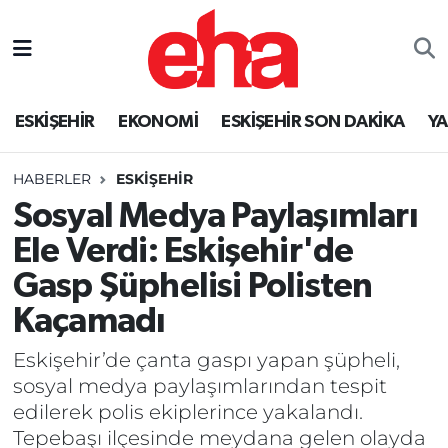
ESKİŞEHİR
EKONOMİ
ESKİŞEHİR SON DAKİKA
Y
HABERLER
ESKİŞEHİR
Sosyal Medya Paylaşımları
Ele Verdi: Eskişehir'de
Gasp Şüphelisi Polisten
Kaçamadı
Eskişehir’de çanta gaspı yapan şüpheli,
sosyal medya paylaşımlarından tespit
edilerek polis ekiplerince yakalandı.
Tepebaşı ilçesinde meydana gelen olayda