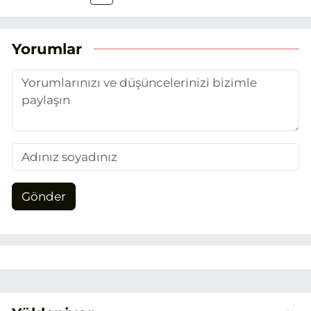
attım. Gazeteciliğin temel değerlerine
sadık kalarak ve etik ilkeleri
benimseyerek, Eskişehir gündemini en
Yorumlar
doğru ve sıcak şekilde takipçilerimize
aktarmayı hedefliyorum.
Gönder