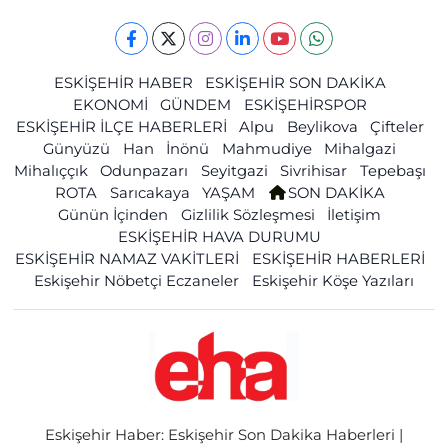
ESKİŞEHİR HABER
ESKİŞEHİR SON DAKİKA
EKONOMİ
GÜNDEM
ESKİŞEHİRSPOR
ESKİŞEHİR İLÇE HABERLERİ
Alpu
Beylikova
Çifteler
Günyüzü
Han
İnönü
Mahmudiye
Mihalgazi
Mihalıççık
Odunpazarı
Seyitgazi
Sivrihisar
Tepebaşı
ROTA
Sarıcakaya
YAŞAM
SON DAKİKA
Günün İçinden
Gizlilik Sözleşmesi
İletişim
ESKİŞEHİR HAVA DURUMU
ESKİŞEHİR NAMAZ VAKİTLERİ
ESKİŞEHİR HABERLERİ
Eskişehir Nöbetçi Eczaneler
Eskişehir Köşe Yazıları
Eskişehir Haber: Eskişehir Son Dakika Haberleri |