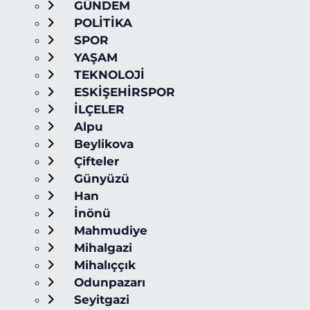
GÜNDEM
POLİTİKA
SPOR
YAŞAM
TEKNOLOJİ
ESKİŞEHİRSPOR
İLÇELER
Alpu
Beylikova
Çifteler
Günyüzü
Han
İnönü
Mahmudiye
Mihalgazi
Mihalıççık
Odunpazarı
Seyitgazi