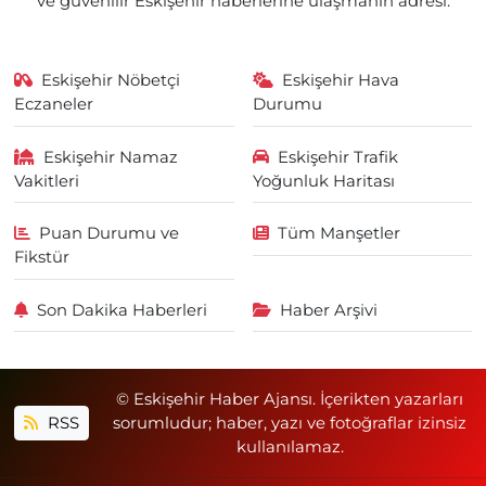
ve güvenilir Eskişehir haberlerine ulaşmanın adresi.
Eskişehir Nöbetçi
Eskişehir Hava
Eczaneler
Durumu
Eskişehir Namaz
Eskişehir Trafik
Vakitleri
Yoğunluk Haritası
Puan Durumu ve
Tüm Manşetler
Fikstür
Son Dakika Haberleri
Haber Arşivi
© Eskişehir Haber Ajansı. İçerikten yazarları
RSS
sorumludur; haber, yazı ve fotoğraflar izinsiz
kullanılamaz.