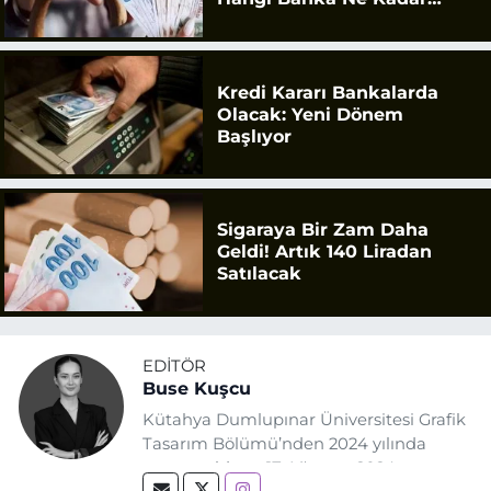
Ödüyor?
Kredi Kararı Bankalarda
Olacak: Yeni Dönem
Başlıyor
Sigaraya Bir Zam Daha
Geldi! Artık 140 Liradan
Satılacak
EDITÖR
Buse Kuşcu
Kütahya Dumlupınar Üniversitesi Grafik
Tasarım Bölümü’nden 2024 yılında
mezun oldum. 17 Ağustos 2024