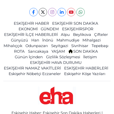
ESKİŞEHİR HABER
ESKİŞEHİR SON DAKİKA
EKONOMİ
GÜNDEM
ESKİŞEHİRSPOR
ESKİŞEHİR İLÇE HABERLERİ
Alpu
Beylikova
Çifteler
Günyüzü
Han
İnönü
Mahmudiye
Mihalgazi
Mihalıççık
Odunpazarı
Seyitgazi
Sivrihisar
Tepebaşı
ROTA
Sarıcakaya
YAŞAM
SON DAKİKA
Günün İçinden
Gizlilik Sözleşmesi
İletişim
ESKİŞEHİR HAVA DURUMU
ESKİŞEHİR NAMAZ VAKİTLERİ
ESKİŞEHİR HABERLERİ
Eskişehir Nöbetçi Eczaneler
Eskişehir Köşe Yazıları
Eskişehir Haber: Eskişehir Son Dakika Haberleri |