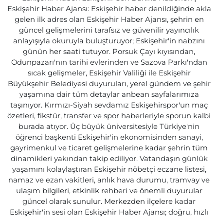
Eskişehir Haber Ajansı: Eskişehir haber denildiğinde akla
gelen ilk adres olan Eskişehir Haber Ajansı, şehrin en
güncel gelişmelerini tarafsız ve güvenilir yayıncılık
anlayışıyla okuruyla buluşturuyor; Eskişehir'in nabzını
günün her saati tutuyor. Porsuk Çayı kıyısından,
Odunpazarı'nın tarihi evlerinden ve Sazova Parkı'ndan
sıcak gelişmeler, Eskişehir Valiliği ile Eskişehir
Büyükşehir Belediyesi duyuruları, yerel gündem ve şehir
yaşamına dair tüm detaylar anbean sayfalarımıza
taşınıyor. Kırmızı-Siyah sevdamız Eskişehirspor'un maç
özetleri, fikstür, transfer ve spor haberleriyle sporun kalbi
burada atıyor. Üç büyük üniversitesiyle Türkiye'nin
öğrenci başkenti Eskişehir'in ekonomisinden sanayi,
gayrimenkul ve ticaret gelişmelerine kadar şehrin tüm
dinamikleri yakından takip ediliyor. Vatandaşın günlük
yaşamını kolaylaştıran Eskişehir nöbetçi eczane listesi,
namaz ve ezan vakitleri, anlık hava durumu, tramvay ve
ulaşım bilgileri, etkinlik rehberi ve önemli duyurular
güncel olarak sunulur. Merkezden ilçelere kadar
Eskişehir'in sesi olan Eskişehir Haber Ajansı; doğru, hızlı