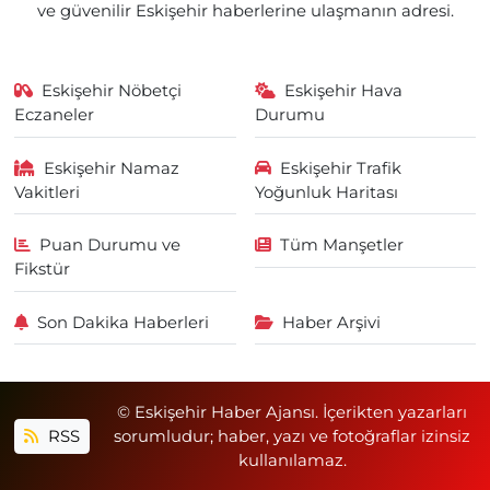
ve güvenilir Eskişehir haberlerine ulaşmanın adresi.
Eskişehir Nöbetçi
Eskişehir Hava
Eczaneler
Durumu
Eskişehir Namaz
Eskişehir Trafik
Vakitleri
Yoğunluk Haritası
Puan Durumu ve
Tüm Manşetler
Fikstür
Son Dakika Haberleri
Haber Arşivi
© Eskişehir Haber Ajansı. İçerikten yazarları
RSS
sorumludur; haber, yazı ve fotoğraflar izinsiz
kullanılamaz.