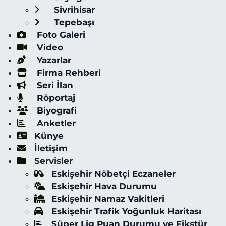
Sivrihisar
Tepebaşı
Foto Galeri
Video
Yazarlar
Firma Rehberi
Seri İlan
Röportaj
Biyografi
Anketler
Künye
İletişim
Servisler
Eskişehir Nöbetçi Eczaneler
Eskişehir Hava Durumu
Eskişehir Namaz Vakitleri
Eskişehir Trafik Yoğunluk Haritası
Süper Lig Puan Durumu ve Fikstür