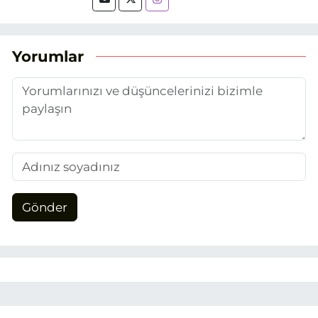
tarihinde, Grafik Tasarım alanında staj
yaptığım Eskişehir Haber Ajansı’nda
(EHA) gazetecilik mesleğinin temel
unsurlarından biri olan merak
Yorumlar
duygusunun etkisiyle basın sektörüne
adım attım.
Gönder