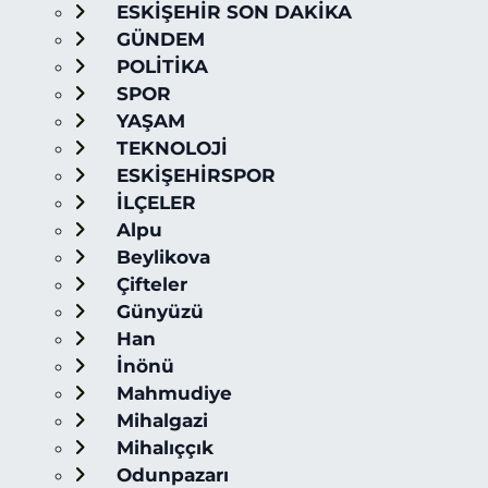
ESKİŞEHİR SON DAKİKA
GÜNDEM
POLİTİKA
SPOR
YAŞAM
TEKNOLOJİ
ESKİŞEHİRSPOR
İLÇELER
Alpu
Beylikova
Çifteler
Günyüzü
Han
İnönü
Mahmudiye
Mihalgazi
Mihalıççık
Odunpazarı