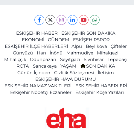
ESKİŞEHİR HABER
ESKİŞEHİR SON DAKİKA
EKONOMİ
GÜNDEM
ESKİŞEHİRSPOR
ESKİŞEHİR İLÇE HABERLERİ
Alpu
Beylikova
Çifteler
Günyüzü
Han
İnönü
Mahmudiye
Mihalgazi
Mihalıççık
Odunpazarı
Seyitgazi
Sivrihisar
Tepebaşı
ROTA
Sarıcakaya
YAŞAM
SON DAKİKA
Günün İçinden
Gizlilik Sözleşmesi
İletişim
ESKİŞEHİR HAVA DURUMU
ESKİŞEHİR NAMAZ VAKİTLERİ
ESKİŞEHİR HABERLERİ
Eskişehir Nöbetçi Eczaneler
Eskişehir Köşe Yazıları