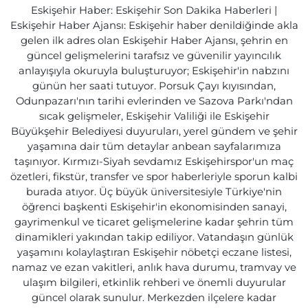
Eskişehir Haber: Eskişehir Son Dakika Haberleri |
Eskişehir Haber Ajansı: Eskişehir haber denildiğinde akla
gelen ilk adres olan Eskişehir Haber Ajansı, şehrin en
güncel gelişmelerini tarafsız ve güvenilir yayıncılık
anlayışıyla okuruyla buluşturuyor; Eskişehir'in nabzını
günün her saati tutuyor. Porsuk Çayı kıyısından,
Odunpazarı'nın tarihi evlerinden ve Sazova Parkı'ndan
sıcak gelişmeler, Eskişehir Valiliği ile Eskişehir
Büyükşehir Belediyesi duyuruları, yerel gündem ve şehir
yaşamına dair tüm detaylar anbean sayfalarımıza
taşınıyor. Kırmızı-Siyah sevdamız Eskişehirspor'un maç
özetleri, fikstür, transfer ve spor haberleriyle sporun kalbi
burada atıyor. Üç büyük üniversitesiyle Türkiye'nin
öğrenci başkenti Eskişehir'in ekonomisinden sanayi,
gayrimenkul ve ticaret gelişmelerine kadar şehrin tüm
dinamikleri yakından takip ediliyor. Vatandaşın günlük
yaşamını kolaylaştıran Eskişehir nöbetçi eczane listesi,
namaz ve ezan vakitleri, anlık hava durumu, tramvay ve
ulaşım bilgileri, etkinlik rehberi ve önemli duyurular
güncel olarak sunulur. Merkezden ilçelere kadar