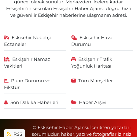
güncel olarak sunulur. Merkezden ilçelere kadar
Eskişehir'in sesi olan Eskişehir Haber Ajansı; doğru, hızlı
ve güvenilir Eskişehir haberlerine ulaşmanın adresi.
Eskişehir Nöbetçi
Eskişehir Hava
Eczaneler
Durumu
Eskişehir Namaz
Eskişehir Trafik
Vakitleri
Yoğunluk Haritası
Puan Durumu ve
Tüm Manşetler
Fikstür
Son Dakika Haberleri
Haber Arşivi
© Eskişehir Haber Ajansı. İçerikten yazarları
RSS
sorumludur; haber, yazı ve fotoğraflar izinsiz