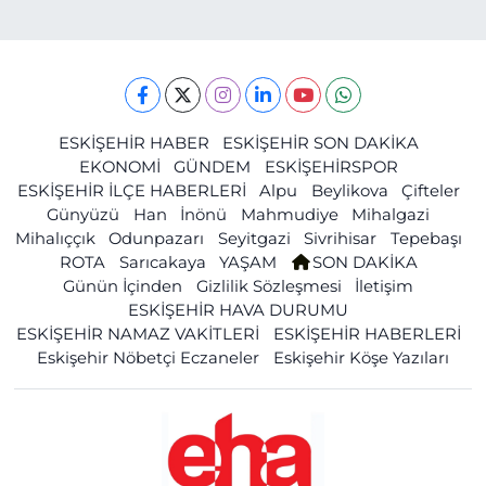
ESKİŞEHİR HABER
ESKİŞEHİR SON DAKİKA
EKONOMİ
GÜNDEM
ESKİŞEHİRSPOR
ESKİŞEHİR İLÇE HABERLERİ
Alpu
Beylikova
Çifteler
Günyüzü
Han
İnönü
Mahmudiye
Mihalgazi
Mihalıççık
Odunpazarı
Seyitgazi
Sivrihisar
Tepebaşı
ROTA
Sarıcakaya
YAŞAM
SON DAKİKA
Günün İçinden
Gizlilik Sözleşmesi
İletişim
ESKİŞEHİR HAVA DURUMU
ESKİŞEHİR NAMAZ VAKİTLERİ
ESKİŞEHİR HABERLERİ
Eskişehir Nöbetçi Eczaneler
Eskişehir Köşe Yazıları