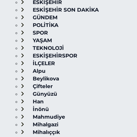
ESKİŞEHİR
ESKİŞEHİR SON DAKİKA
GÜNDEM
POLİTİKA
SPOR
YAŞAM
TEKNOLOJİ
ESKİŞEHİRSPOR
İLÇELER
Alpu
Beylikova
Çifteler
Günyüzü
Han
İnönü
Mahmudiye
Mihalgazi
Mihalıççık