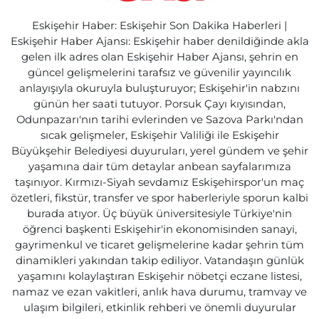
Eskişehir Haber: Eskişehir Son Dakika Haberleri |
Eskişehir Haber Ajansı: Eskişehir haber denildiğinde akla
gelen ilk adres olan Eskişehir Haber Ajansı, şehrin en
güncel gelişmelerini tarafsız ve güvenilir yayıncılık
anlayışıyla okuruyla buluşturuyor; Eskişehir'in nabzını
günün her saati tutuyor. Porsuk Çayı kıyısından,
Odunpazarı'nın tarihi evlerinden ve Sazova Parkı'ndan
sıcak gelişmeler, Eskişehir Valiliği ile Eskişehir
Büyükşehir Belediyesi duyuruları, yerel gündem ve şehir
yaşamına dair tüm detaylar anbean sayfalarımıza
taşınıyor. Kırmızı-Siyah sevdamız Eskişehirspor'un maç
özetleri, fikstür, transfer ve spor haberleriyle sporun kalbi
burada atıyor. Üç büyük üniversitesiyle Türkiye'nin
öğrenci başkenti Eskişehir'in ekonomisinden sanayi,
gayrimenkul ve ticaret gelişmelerine kadar şehrin tüm
dinamikleri yakından takip ediliyor. Vatandaşın günlük
yaşamını kolaylaştıran Eskişehir nöbetçi eczane listesi,
namaz ve ezan vakitleri, anlık hava durumu, tramvay ve
ulaşım bilgileri, etkinlik rehberi ve önemli duyurular