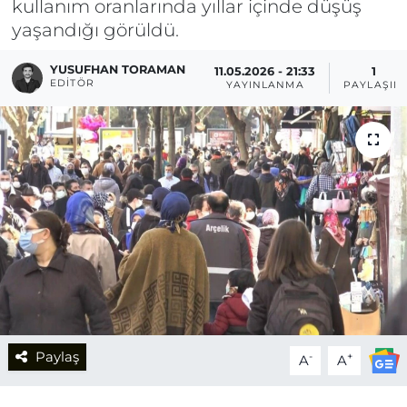
kullanım oranlarında yıllar içinde düşüş
yaşandığı görüldü.
YUSUFHAN TORAMAN
11.05.2026 - 21:33
1
EDITÖR
YAYINLANMA
PAYLAŞIM
Paylaş
-
+
A
A