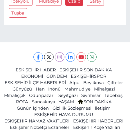
İpekyolu
Muradiye
Özalp
Saray
Tuşba
ESKİŞEHİR HABER
ESKİŞEHİR SON DAKİKA
EKONOMİ
GÜNDEM
ESKİŞEHİRSPOR
ESKİŞEHİR İLÇE HABERLERİ
Alpu
Beylikova
Çifteler
Günyüzü
Han
İnönü
Mahmudiye
Mihalgazi
Mihalıççık
Odunpazarı
Seyitgazi
Sivrihisar
Tepebaşı
ROTA
Sarıcakaya
YAŞAM
SON DAKİKA
Günün İçinden
Gizlilik Sözleşmesi
İletişim
ESKİŞEHİR HAVA DURUMU
ESKİŞEHİR NAMAZ VAKİTLERİ
ESKİŞEHİR HABERLERİ
Eskişehir Nöbetçi Eczaneler
Eskişehir Köşe Yazıları