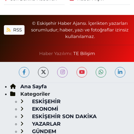
© Eskişehir Haber Ajansı. İçerikten yazarları
RSS
sorumludur; haber, yazı ve fotoğraflar izinsiz
kullanılamaz.
Haber Yazılımı:
TE Bilişim
Ana Sayfa
Kategoriler
ESKİŞEHİR
EKONOMİ
ESKİŞEHİR SON DAKİKA
YAZARLAR
GÜNDEM