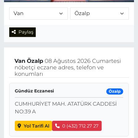
Paylaş
Van
Özalp
08 Ağustos 2026 Cumartesi
nöbetçi eczane adres, telefon ve
konumları
Gündüz Eczanesi
Özalp
CUMHURİYET MAH. ATATÜRK CADDESİ
NO:39 A
Yol Tarifi Al
0 (432) 712 27 27