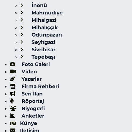
İnönü
Mahmudiye
Mihalgazi
Mihalıççık
Odunpazarı
Seyitgazi
Sivrihisar
Tepebaşı
Foto Galeri
Video
Yazarlar
Firma Rehberi
Seri İlan
Röportaj
Biyografi
Anketler
Künye
İletişim