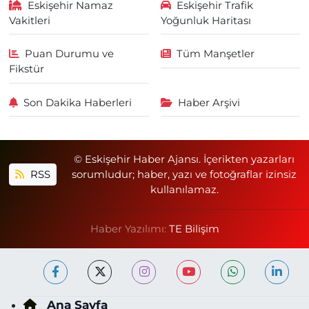
Eskişehir Namaz
Eskişehir Trafik
Vakitleri
Yoğunluk Haritası
Puan Durumu ve
Tüm Manşetler
Fikstür
Son Dakika Haberleri
Haber Arşivi
© Eskişehir Haber Ajansı. İçerikten yazarları
RSS
sorumludur; haber, yazı ve fotoğraflar izinsiz
kullanılamaz.
Haber Yazılımı:
TE Bilişim
Ana Sayfa