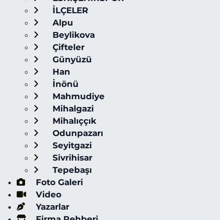
İLÇELER
Alpu
Beylikova
Çifteler
Günyüzü
Han
İnönü
Mahmudiye
Mihalgazi
Mihalıççık
Odunpazarı
Seyitgazi
Sivrihisar
Tepebaşı
Foto Galeri
Video
Yazarlar
Firma Rehberi