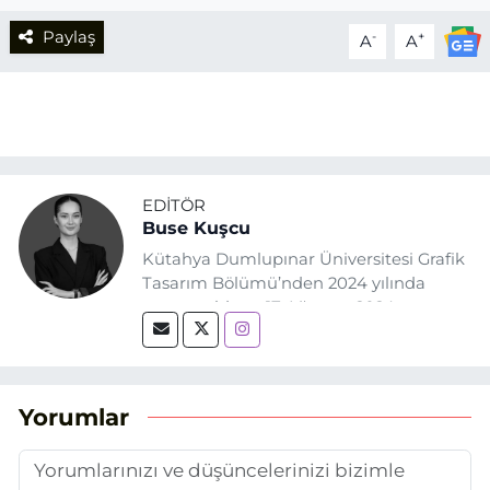
Paylaş
-
+
A
A
EDITÖR
Buse Kuşcu
Kütahya Dumlupınar Üniversitesi Grafik
Tasarım Bölümü’nden 2024 yılında
mezun oldum. 17 Ağustos 2024
tarihinde, Grafik Tasarım alanında staj
yaptığım Eskişehir Haber Ajansı’nda
(EHA) gazetecilik mesleğinin temel
unsurlarından biri olan merak
Yorumlar
duygusunun etkisiyle basın sektörüne
adım attım.