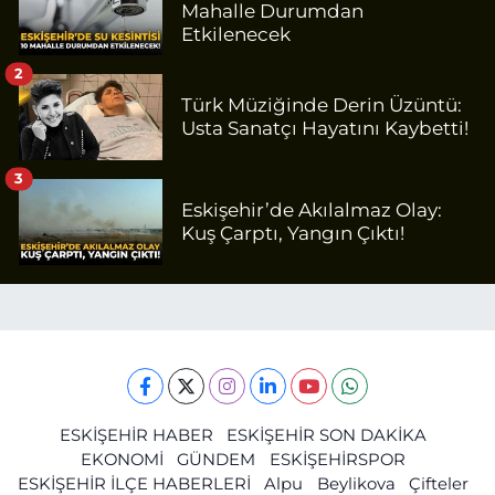
Mahalle Durumdan
Etkilenecek
2
Türk Müziğinde Derin Üzüntü:
Usta Sanatçı Hayatını Kaybetti!
3
Eskişehir’de Akılalmaz Olay:
Kuş Çarptı, Yangın Çıktı!
ESKİŞEHİR HABER
ESKİŞEHİR SON DAKİKA
EKONOMİ
GÜNDEM
ESKİŞEHİRSPOR
ESKİŞEHİR İLÇE HABERLERİ
Alpu
Beylikova
Çifteler