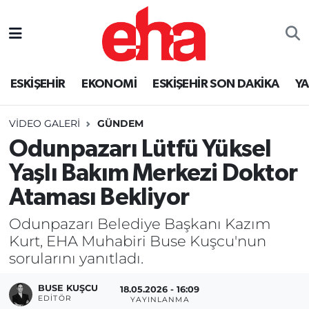
ESKİŞEHİR
EKONOMİ
ESKİŞEHİR SON DAKİKA
Y
VIDEO GALERI
GÜNDEM
Odunpazarı Lütfü Yüksel
Yaşlı Bakım Merkezi Doktor
Ataması Bekliyor
Odunpazarı Belediye Başkanı Kazım
Kurt, EHA Muhabiri Buse Kuşcu'nun
sorularını yanıtladı.
BUSE KUŞCU
18.05.2026 - 16:09
EDITÖR
YAYINLANMA