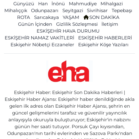
Günyüzü
Han
İnönü
Mahmudiye
Mihalgazi
Mihalıççık
Odunpazarı
Seyitgazi
Sivrihisar
Tepebaşı
ROTA
Sarıcakaya
YAŞAM
SON DAKİKA
Günün İçinden
Gizlilik Sözleşmesi
İletişim
ESKİŞEHİR HAVA DURUMU
ESKİŞEHİR NAMAZ VAKİTLERİ
ESKİŞEHİR HABERLERİ
Eskişehir Nöbetçi Eczaneler
Eskişehir Köşe Yazıları
Eskişehir Haber: Eskişehir Son Dakika Haberleri |
Eskişehir Haber Ajansı: Eskişehir haber denildiğinde akla
gelen ilk adres olan Eskişehir Haber Ajansı, şehrin en
güncel gelişmelerini tarafsız ve güvenilir yayıncılık
anlayışıyla okuruyla buluşturuyor; Eskişehir'in nabzını
günün her saati tutuyor. Porsuk Çayı kıyısından,
Odunpazarı'nın tarihi evlerinden ve Sazova Parkı'ndan