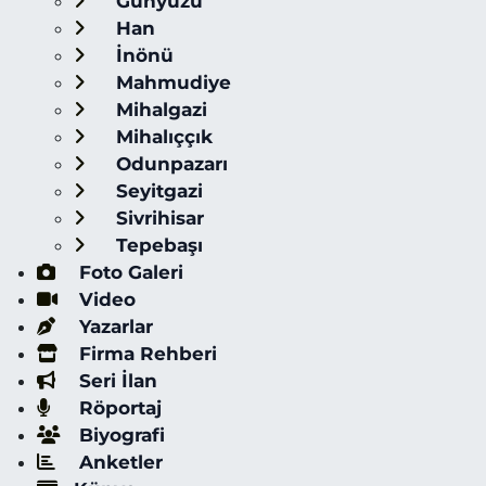
Günyüzü
Han
İnönü
Mahmudiye
Mihalgazi
Mihalıççık
Odunpazarı
Seyitgazi
Sivrihisar
Tepebaşı
Foto Galeri
Video
Yazarlar
Firma Rehberi
Seri İlan
Röportaj
Biyografi
Anketler