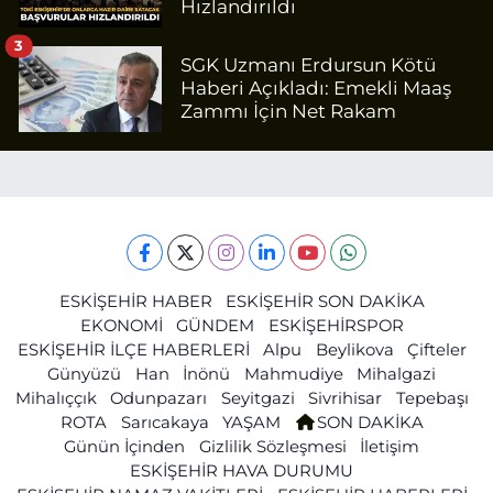
Hızlandırıldı
3
SGK Uzmanı Erdursun Kötü
Haberi Açıkladı: Emekli Maaş
Zammı İçin Net Rakam
ESKİŞEHİR HABER
ESKİŞEHİR SON DAKİKA
EKONOMİ
GÜNDEM
ESKİŞEHİRSPOR
ESKİŞEHİR İLÇE HABERLERİ
Alpu
Beylikova
Çifteler
Günyüzü
Han
İnönü
Mahmudiye
Mihalgazi
Mihalıççık
Odunpazarı
Seyitgazi
Sivrihisar
Tepebaşı
ROTA
Sarıcakaya
YAŞAM
SON DAKİKA
Günün İçinden
Gizlilik Sözleşmesi
İletişim
ESKİŞEHİR HAVA DURUMU