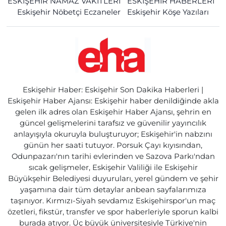
ESKİŞEHİR NAMAZ VAKİTLERİ
ESKİŞEHİR HABERLERİ
Eskişehir Nöbetçi Eczaneler
Eskişehir Köşe Yazıları
Eskişehir Haber: Eskişehir Son Dakika Haberleri |
Eskişehir Haber Ajansı: Eskişehir haber denildiğinde akla
gelen ilk adres olan Eskişehir Haber Ajansı, şehrin en
güncel gelişmelerini tarafsız ve güvenilir yayıncılık
anlayışıyla okuruyla buluşturuyor; Eskişehir'in nabzını
günün her saati tutuyor. Porsuk Çayı kıyısından,
Odunpazarı'nın tarihi evlerinden ve Sazova Parkı'ndan
sıcak gelişmeler, Eskişehir Valiliği ile Eskişehir
Büyükşehir Belediyesi duyuruları, yerel gündem ve şehir
yaşamına dair tüm detaylar anbean sayfalarımıza
taşınıyor. Kırmızı-Siyah sevdamız Eskişehirspor'un maç
özetleri, fikstür, transfer ve spor haberleriyle sporun kalbi
burada atıyor. Üç büyük üniversitesiyle Türkiye'nin