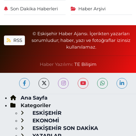
Son Dakika Haberleri
Haber Arşivi
© Eskişehir Haber Ajansı. İçerikten yazarları
RSS
sorumludur; haber, yazı ve fotoğraflar izinsiz
kullanılamaz.
Haber Yazılımı:
TE Bilişim
Ana Sayfa
Kategoriler
ESKİŞEHİR
EKONOMİ
ESKİŞEHİR SON DAKİKA
YAZARLAR