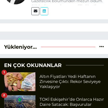
Gazetecilik bölümünden mezun oldum.
Eğitim hayatım boyunca dijital içerik
üretimi ve arama motoru
optimizasyonu (SEO) alanlarına ilgi
duydum. Şu anda SEO odaklı içerikler
üretiyorum. Haberlerimde güncel
verileri ve okuyucu odaklı yaklaşımı
temel alıyorum.
Yükleniyor...
EN ÇOK OKUNANLAR
1
Altın Fiyatları Yedi Haftanın
Zirvesine Çıktı: Rekor Seviyeye
Yaklaşıyor
2
TOKİ Eskişehir’de Onlarca Hazır
Daire Satacak: Başvurular