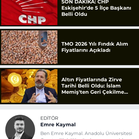
SON DAKİKA: CHP
Eskişehir'de 5 İlçe Başkanı
Belli Oldu
TMO 2026 Yılı Fındık Alım
Fiyatlarını Açıkladı
Altın Fiyatlarında Zirve
Tarihi Belli Oldu: İslam
Memiş'ten Geri Çekilme
Uyarısı
EDITÖR
Emre Kaymal
Ben Emre Kaymal. Anadolu Üniversitesi