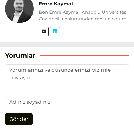
Emre Kaymal
Ben Emre Kaymal. Anadolu Üniversitesi
Gazetecilik bölümünden mezun oldum.
Eğitim hayatım boyunca dijital içerik
üretimi ve arama motoru
optimizasyonu (SEO) alanlarına ilgi
duydum. Şu anda SEO odaklı içerikler
üretiyorum. Haberlerimde güncel
Yorumlar
verileri ve okuyucu odaklı yaklaşımı
temel alıyorum.
Gönder