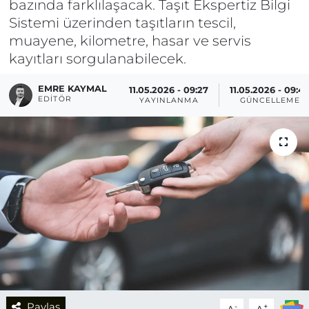
bazında farklılaşacak. Taşıt Ekspertiz Bilgi
Sistemi üzerinden taşıtların tescil,
muayene, kilometre, hasar ve servis
kayıtları sorgulanabilecek.
EMRE KAYMAL
11.05.2026 - 09:27
11.05.2026 - 09:4
EDITÖR
YAYINLANMA
GÜNCELLEME
Paylaş
-
+