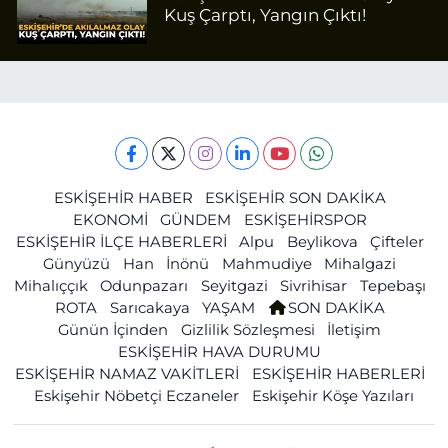
Kuş Çarptı, Yangın Çıktı!
ESKİŞEHİR HABER
ESKİŞEHİR SON DAKİKA
EKONOMİ
GÜNDEM
ESKİŞEHİRSPOR
ESKİŞEHİR İLÇE HABERLERİ
Alpu
Beylikova
Çifteler
Günyüzü
Han
İnönü
Mahmudiye
Mihalgazi
Mihalıççık
Odunpazarı
Seyitgazi
Sivrihisar
Tepebaşı
ROTA
Sarıcakaya
YAŞAM
SON DAKİKA
Günün İçinden
Gizlilik Sözleşmesi
İletişim
ESKİŞEHİR HAVA DURUMU
ESKİŞEHİR NAMAZ VAKİTLERİ
ESKİŞEHİR HABERLERİ
Eskişehir Nöbetçi Eczaneler
Eskişehir Köşe Yazıları