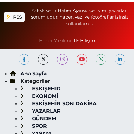
© Eskişehir Haber Ajansı. İçerikten yazarları
RSS
sorumludur; haber, yazı ve fotoğraflar izinsiz
kullanılamaz.
Haber Yazılımı:
TE Bilişim
Ana Sayfa
Kategoriler
ESKİŞEHİR
EKONOMİ
ESKİŞEHİR SON DAKİKA
YAZARLAR
GÜNDEM
SPOR
YAŞAM