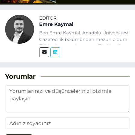
EDITÖR
Emre Kaymal
Ben Emre Kaymal. Anadolu Üniversitesi
Gazetecilik bölümünden mezun oldum.
Eğitim hayatım boyunca dijital içerik
üretimi ve arama motoru
optimizasyonu (SEO) alanlarına ilgi
duydum. Şu anda SEO odaklı içerikler
üretiyorum. Haberlerimde güncel
Yorumlar
verileri ve okuyucu odaklı yaklaşımı
temel alıyorum.