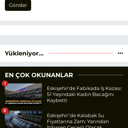
Gönder
Yükleniyor...
EN ÇOK OKUNANLAR
1
Eskişehir'de Fabikada İş Kazası:
51 Yaşındaki Kadın Bacağını
Kaybetti
2
Eskişehir’de Kalabak Su
Fiyatlarına Zam: Yarından
İtibaren Geçerli Olacak