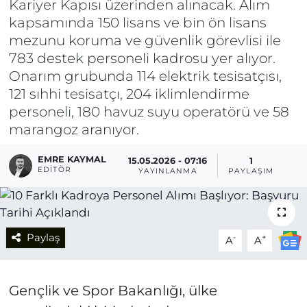
Kariyer Kapısı üzerinden alınacak. Alım
kapsamında 150 lisans ve bin ön lisans
mezunu koruma ve güvenlik görevlisi ile
783 destek personeli kadrosu yer alıyor.
Onarım grubunda 114 elektrik tesisatçısı,
121 sıhhi tesisatçı, 204 iklimlendirme
personeli, 180 havuz suyu operatörü ve 58
marangoz aranıyor.
EMRE KAYMAL
15.05.2026 - 07:16
1
EDITÖR
YAYINLANMA
PAYLAŞIM
Paylaş
-
+
A
A
Gençlik ve Spor Bakanlığı, ülke