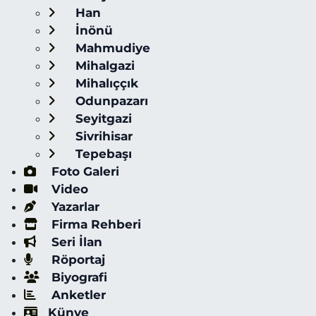
Han
İnönü
Mahmudiye
Mihalgazi
Mihalıççık
Odunpazarı
Seyitgazi
Sivrihisar
Tepebaşı
Foto Galeri
Video
Yazarlar
Firma Rehberi
Seri İlan
Röportaj
Biyografi
Anketler
Künye