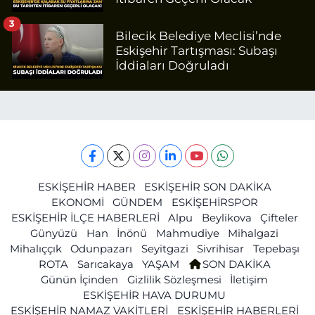
3
Bilecik Belediye Meclisi’nde
Eskişehir Tartışması: Subaşı
İddiaları Doğruladı
ESKİŞEHİR HABER
ESKİŞEHİR SON DAKİKA
EKONOMİ
GÜNDEM
ESKİŞEHİRSPOR
ESKİŞEHİR İLÇE HABERLERİ
Alpu
Beylikova
Çifteler
Günyüzü
Han
İnönü
Mahmudiye
Mihalgazi
Mihalıççık
Odunpazarı
Seyitgazi
Sivrihisar
Tepebaşı
ROTA
Sarıcakaya
YAŞAM
SON DAKİKA
Günün İçinden
Gizlilik Sözleşmesi
İletişim
ESKİŞEHİR HAVA DURUMU
ESKİŞEHİR NAMAZ VAKİTLERİ
ESKİŞEHİR HABERLERİ