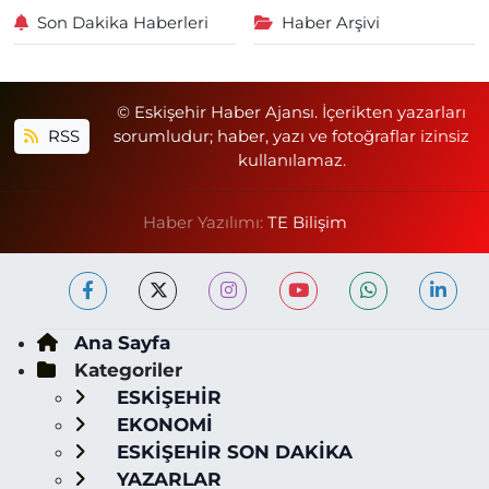
Son Dakika Haberleri
Haber Arşivi
© Eskişehir Haber Ajansı. İçerikten yazarları
RSS
sorumludur; haber, yazı ve fotoğraflar izinsiz
kullanılamaz.
Haber Yazılımı:
TE Bilişim
Ana Sayfa
Kategoriler
ESKİŞEHİR
EKONOMİ
ESKİŞEHİR SON DAKİKA
YAZARLAR