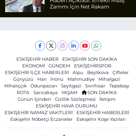
Haberi Açıkladı: Emekli Maaş
Zammı İçin Net Rakam
ESKİŞEHİR HABER
ESKİŞEHİR SON DAKİKA
EKONOMİ
GÜNDEM
ESKİŞEHİRSPOR
ESKİŞEHİR İLÇE HABERLERİ
Alpu
Beylikova
Çifteler
Günyüzü
Han
İnönü
Mahmudiye
Mihalgazi
Mihalıççık
Odunpazarı
Seyitgazi
Sivrihisar
Tepebaşı
ROTA
Sarıcakaya
YAŞAM
SON DAKİKA
Günün İçinden
Gizlilik Sözleşmesi
İletişim
ESKİŞEHİR HAVA DURUMU
ESKİŞEHİR NAMAZ VAKİTLERİ
ESKİŞEHİR HABERLERİ
Eskişehir Nöbetçi Eczaneler
Eskişehir Köşe Yazıları