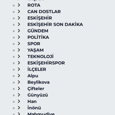
ROTA
CAN DOSTLAR
ESKİŞEHİR
ESKİŞEHİR SON DAKİKA
GÜNDEM
POLİTİKA
SPOR
YAŞAM
TEKNOLOJİ
ESKİŞEHİRSPOR
İLÇELER
Alpu
Beylikova
Çifteler
Günyüzü
Han
İnönü
Mahmudiye