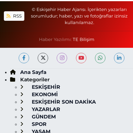
© Eskişehir Haber Ajansı. İçerikten yazarları
RSS
sorumludur; haber, yazı ve fotoğraflar izinsiz
kullanılamaz.
Haber Yazılımı:
TE Bilişim
Ana Sayfa
Kategoriler
ESKİŞEHİR
EKONOMİ
ESKİŞEHİR SON DAKİKA
YAZARLAR
GÜNDEM
SPOR
YAŞAM