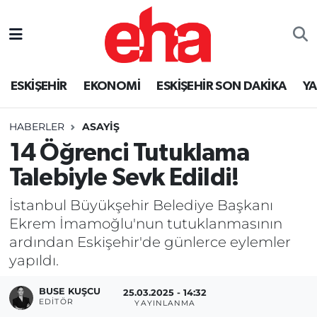
ESKİŞEHİR
EKONOMİ
ESKİŞEHİR SON DAKİKA
Y
HABERLER
ASAYİŞ
14 Öğrenci Tutuklama
Talebiyle Sevk Edildi!
İstanbul Büyükşehir Belediye Başkanı
Ekrem İmamoğlu'nun tutuklanmasının
ardından Eskişehir'de günlerce eylemler
yapıldı.
BUSE KUŞCU
25.03.2025 - 14:32
EDITÖR
YAYINLANMA