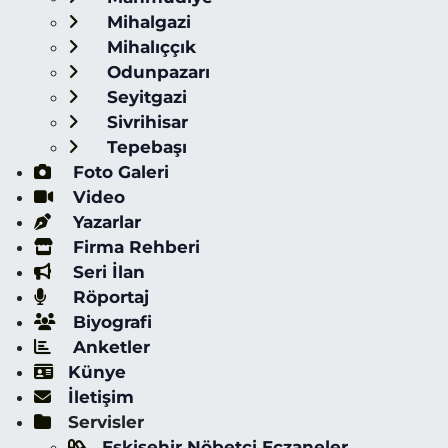
Mihalgazi
Mihalıççık
Odunpazarı
Seyitgazi
Sivrihisar
Tepebaşı
Foto Galeri
Video
Yazarlar
Firma Rehberi
Seri İlan
Röportaj
Biyografi
Anketler
Künye
İletişim
Servisler
Eskişehir Nöbetçi Eczaneler