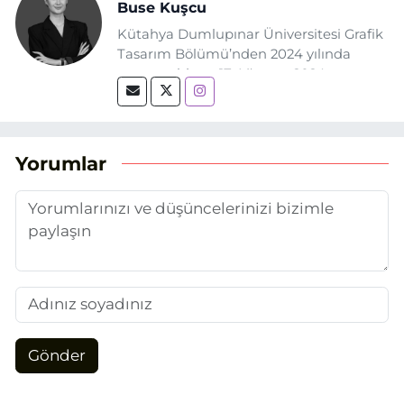
Buse Kuşcu
Kütahya Dumlupınar Üniversitesi Grafik
Tasarım Bölümü’nden 2024 yılında
mezun oldum. 17 Ağustos 2024
tarihinde, Grafik Tasarım alanında staj
yaptığım Eskişehir Haber Ajansı’nda
(EHA) gazetecilik mesleğinin temel
unsurlarından biri olan merak
Yorumlar
duygusunun etkisiyle basın sektörüne
adım attım.
Gönder