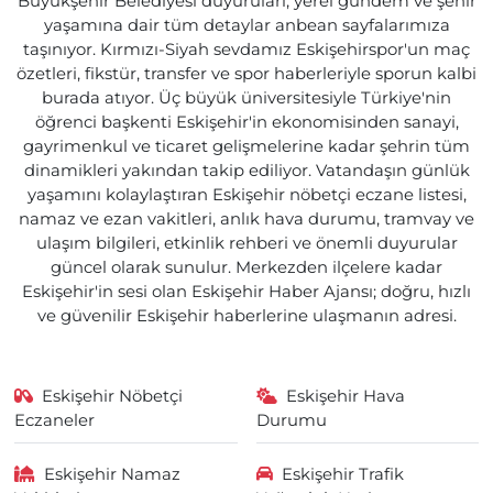
Büyükşehir Belediyesi duyuruları, yerel gündem ve şehir
yaşamına dair tüm detaylar anbean sayfalarımıza
taşınıyor. Kırmızı-Siyah sevdamız Eskişehirspor'un maç
özetleri, fikstür, transfer ve spor haberleriyle sporun kalbi
burada atıyor. Üç büyük üniversitesiyle Türkiye'nin
öğrenci başkenti Eskişehir'in ekonomisinden sanayi,
gayrimenkul ve ticaret gelişmelerine kadar şehrin tüm
dinamikleri yakından takip ediliyor. Vatandaşın günlük
yaşamını kolaylaştıran Eskişehir nöbetçi eczane listesi,
namaz ve ezan vakitleri, anlık hava durumu, tramvay ve
ulaşım bilgileri, etkinlik rehberi ve önemli duyurular
güncel olarak sunulur. Merkezden ilçelere kadar
Eskişehir'in sesi olan Eskişehir Haber Ajansı; doğru, hızlı
ve güvenilir Eskişehir haberlerine ulaşmanın adresi.
Eskişehir Nöbetçi
Eskişehir Hava
Eczaneler
Durumu
Eskişehir Namaz
Eskişehir Trafik