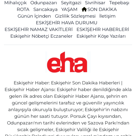
Mihalıççık
Odunpazarı
Seyitgazi
Sivrihisar
Tepebaşı
ROTA
Sarıcakaya
YAŞAM
SON DAKİKA
Günün İçinden
Gizlilik Sözleşmesi
İletişim
ESKİŞEHİR HAVA DURUMU
ESKİŞEHİR NAMAZ VAKİTLERİ
ESKİŞEHİR HABERLERİ
Eskişehir Nöbetçi Eczaneler
Eskişehir Köşe Yazıları
Eskişehir Haber: Eskişehir Son Dakika Haberleri |
Eskişehir Haber Ajansı: Eskişehir haber denildiğinde akla
gelen ilk adres olan Eskişehir Haber Ajansı, şehrin en
güncel gelişmelerini tarafsız ve güvenilir yayıncılık
anlayışıyla okuruyla buluşturuyor; Eskişehir'in nabzını
günün her saati tutuyor. Porsuk Çayı kıyısından,
Odunpazarı'nın tarihi evlerinden ve Sazova Parkı'ndan
sıcak gelişmeler, Eskişehir Valiliği ile Eskişehir