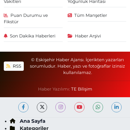
Vakitleri
Yoğunluk Haritası
Puan Durumu ve
Tüm Manşetler
Fikstür
Son Dakika Haberleri
Haber Arşivi
© Eskişehir Haber Ajansı. İçerikten yazarları
RSS
sorumludur. Haber, yazı ve fotoğraflar izinsiz
kullanılamaz.
Haber Yazılımı:
TE Bilişim
Ana Sayfa
Kategoriler