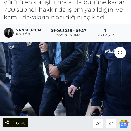
yürütülen soruşturmalarda bugüne kadar
700 şüpheli hakkında işlem yapıldığını ve
kamu davalarının açıldığını açıkladı.
YANKI ÜZÜM
09.06.2026 - 09:27
1
EDITÖR
YAYINLANMA
PAYLAŞIM
Paylaş
-
+
A
A