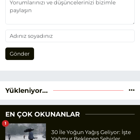
Gönder
Yükleniyor...
EN ÇOK OKUNANLAR
1
30 İle Yoğun Yağış Geliyor: İşte
Yağmur Beklenen Şehirler