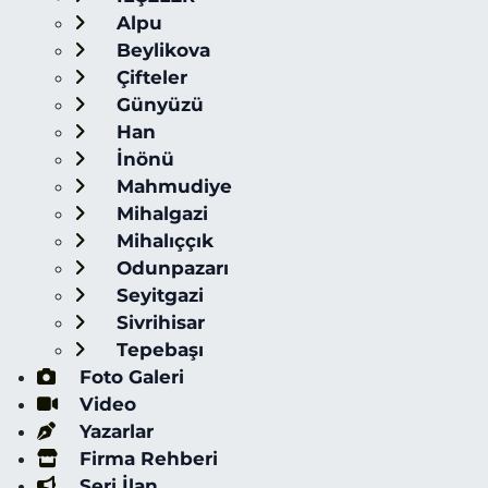
Alpu
Beylikova
Çifteler
Günyüzü
Han
İnönü
Mahmudiye
Mihalgazi
Mihalıççık
Odunpazarı
Seyitgazi
Sivrihisar
Tepebaşı
Foto Galeri
Video
Yazarlar
Firma Rehberi
Seri İlan