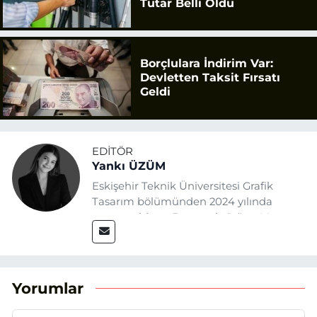
Tutar Belli Oldu
Borçlulara İndirim Var:
Devletten Taksit Fırsatı
Geldi
EDITÖR
Yankı ÜZÜM
Eskişehir Teknik Üniversitesi Grafik
Tasarım bölümünden 2024 yılında
mezun oldum. Basın sektörüne Mayıs
2025’te Eskişehir Haber Ajansı ile adım
attım. Gazeteciliğin temel değerlerine
sadık kalarak ve etik ilkeleri
benimseyerek, Eskişehir gündemini en
Yorumlar
doğru ve sıcak şekilde takipçilerimize
aktarmayı hedefliyorum.