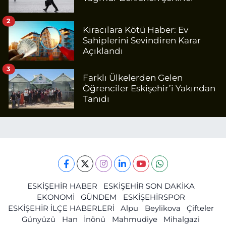
2
Kiracılara Kötü Haber: Ev
Sahiplerini Sevindiren Karar
Açıklandı
3
Farklı Ülkelerden Gelen
Öğrenciler Eskişehir’i Yakından
Tanıdı
ESKİŞEHİR HABER
ESKİŞEHİR SON DAKİKA
EKONOMİ
GÜNDEM
ESKİŞEHİRSPOR
ESKİŞEHİR İLÇE HABERLERİ
Alpu
Beylikova
Çifteler
Günyüzü
Han
İnönü
Mahmudiye
Mihalgazi