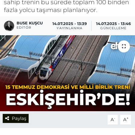
sahip trenin bu sürede toplam 100 binden
fazla yolcu taşıması planlanıyor.
BUSE KUŞCU
14.07.2025 - 13:39
14.07.2025 - 13:46
EDITÖR
YAYINLANMA
GÜNCELLEME
Paylaş
-
+
A
A