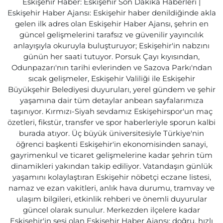
Eskişehir Haber: Eskişehir Son Dakika Haberleri |
Eskişehir Haber Ajansı: Eskişehir haber denildiğinde akla
gelen ilk adres olan Eskişehir Haber Ajansı, şehrin en
güncel gelişmelerini tarafsız ve güvenilir yayıncılık
anlayışıyla okuruyla buluşturuyor; Eskişehir'in nabzını
günün her saati tutuyor. Porsuk Çayı kıyısından,
Odunpazarı'nın tarihi evlerinden ve Sazova Parkı'ndan
sıcak gelişmeler, Eskişehir Valiliği ile Eskişehir
Büyükşehir Belediyesi duyuruları, yerel gündem ve şehir
yaşamına dair tüm detaylar anbean sayfalarımıza
taşınıyor. Kırmızı-Siyah sevdamız Eskişehirspor'un maç
özetleri, fikstür, transfer ve spor haberleriyle sporun kalbi
burada atıyor. Üç büyük üniversitesiyle Türkiye'nin
öğrenci başkenti Eskişehir'in ekonomisinden sanayi,
gayrimenkul ve ticaret gelişmelerine kadar şehrin tüm
dinamikleri yakından takip ediliyor. Vatandaşın günlük
yaşamını kolaylaştıran Eskişehir nöbetçi eczane listesi,
namaz ve ezan vakitleri, anlık hava durumu, tramvay ve
ulaşım bilgileri, etkinlik rehberi ve önemli duyurular
güncel olarak sunulur. Merkezden ilçelere kadar
Eskişehir'in sesi olan Eskişehir Haber Ajansı; doğru, hızlı