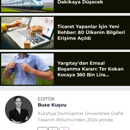
Dakikaya Düşecek
Ticaret Yapanlar İçin Yeni
Rehber: 80 Ülkenin Bilgileri
Erişime Açıldı
Yargıtay'dan Emsal
Boşanma Kararı: Ter Kokan
Kocaya 360 Bin Lira
Tazminat
EDITÖR
Buse Kuşcu
Kütahya Dumlupınar Üniversitesi Grafik
Tasarım Bölümü’nden 2024 yılında
mezun oldum. 17 Ağustos 2024