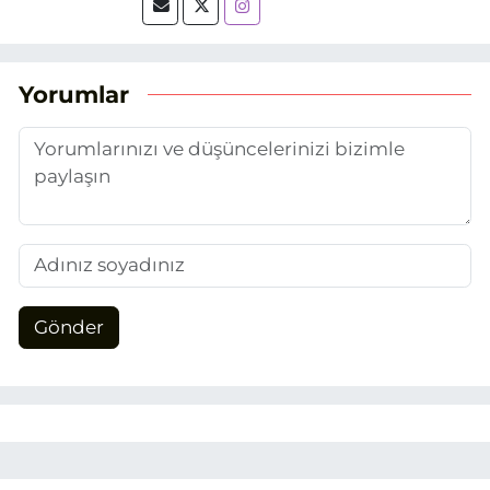
tarihinde, Grafik Tasarım alanında staj
yaptığım Eskişehir Haber Ajansı’nda
(EHA) gazetecilik mesleğinin temel
unsurlarından biri olan merak
Yorumlar
duygusunun etkisiyle basın sektörüne
adım attım.
Gönder