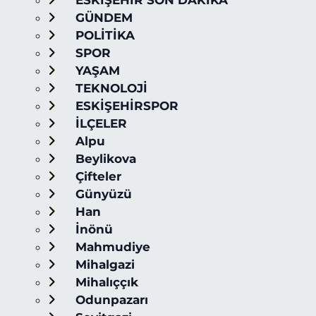
ESKİŞEHİR SON DAKİKA
GÜNDEM
POLİTİKA
SPOR
YAŞAM
TEKNOLOJİ
ESKİŞEHİRSPOR
İLÇELER
Alpu
Beylikova
Çifteler
Günyüzü
Han
İnönü
Mahmudiye
Mihalgazi
Mihalıççık
Odunpazarı