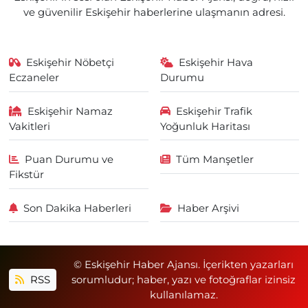
ve güvenilir Eskişehir haberlerine ulaşmanın adresi.
Eskişehir Nöbetçi
Eskişehir Hava
Eczaneler
Durumu
Eskişehir Namaz
Eskişehir Trafik
Vakitleri
Yoğunluk Haritası
Puan Durumu ve
Tüm Manşetler
Fikstür
Son Dakika Haberleri
Haber Arşivi
© Eskişehir Haber Ajansı. İçerikten yazarları
RSS
sorumludur; haber, yazı ve fotoğraflar izinsiz
kullanılamaz.