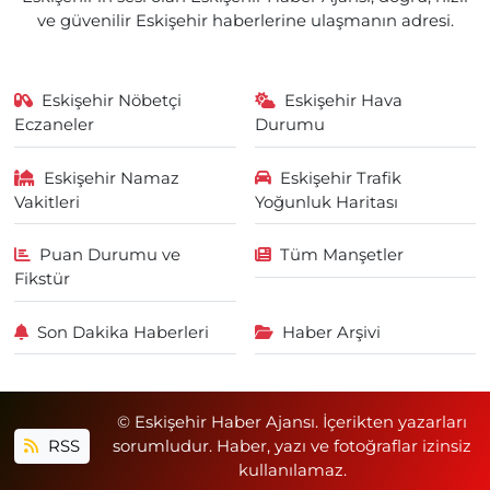
ve güvenilir Eskişehir haberlerine ulaşmanın adresi.
Eskişehir Nöbetçi
Eskişehir Hava
Eczaneler
Durumu
Eskişehir Namaz
Eskişehir Trafik
Vakitleri
Yoğunluk Haritası
Puan Durumu ve
Tüm Manşetler
Fikstür
Son Dakika Haberleri
Haber Arşivi
© Eskişehir Haber Ajansı. İçerikten yazarları
RSS
sorumludur. Haber, yazı ve fotoğraflar izinsiz
kullanılamaz.