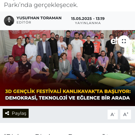
Parkı’nda gerçekleşecek.
YUSUFHAN TORAMAN
15.05.2025 - 13:19
EDITÖR
YAYINLANMA
Paylaş
-
+
A
A