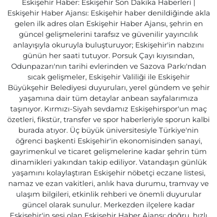
Eskişehir Haber: Eskişehir Son Dakika Haberleri |
Eskişehir Haber Ajansı: Eskişehir haber denildiğinde akla
gelen ilk adres olan Eskişehir Haber Ajansı, şehrin en
güncel gelişmelerini tarafsız ve güvenilir yayıncılık
anlayışıyla okuruyla buluşturuyor; Eskişehir'in nabzını
günün her saati tutuyor. Porsuk Çayı kıyısından,
Odunpazarı'nın tarihi evlerinden ve Sazova Parkı'ndan
sıcak gelişmeler, Eskişehir Valiliği ile Eskişehir
Büyükşehir Belediyesi duyuruları, yerel gündem ve şehir
yaşamına dair tüm detaylar anbean sayfalarımıza
taşınıyor. Kırmızı-Siyah sevdamız Eskişehirspor'un maç
özetleri, fikstür, transfer ve spor haberleriyle sporun kalbi
burada atıyor. Üç büyük üniversitesiyle Türkiye'nin
öğrenci başkenti Eskişehir'in ekonomisinden sanayi,
gayrimenkul ve ticaret gelişmelerine kadar şehrin tüm
dinamikleri yakından takip ediliyor. Vatandaşın günlük
yaşamını kolaylaştıran Eskişehir nöbetçi eczane listesi,
namaz ve ezan vakitleri, anlık hava durumu, tramvay ve
ulaşım bilgileri, etkinlik rehberi ve önemli duyurular
güncel olarak sunulur. Merkezden ilçelere kadar
Eskişehir'in sesi olan Eskişehir Haber Ajansı; doğru, hızlı