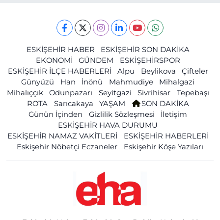
ESKİŞEHİR HABER
ESKİŞEHİR SON DAKİKA
EKONOMİ
GÜNDEM
ESKİŞEHİRSPOR
ESKİŞEHİR İLÇE HABERLERİ
Alpu
Beylikova
Çifteler
Günyüzü
Han
İnönü
Mahmudiye
Mihalgazi
Mihalıççık
Odunpazarı
Seyitgazi
Sivrihisar
Tepebaşı
ROTA
Sarıcakaya
YAŞAM
SON DAKİKA
Günün İçinden
Gizlilik Sözleşmesi
İletişim
ESKİŞEHİR HAVA DURUMU
ESKİŞEHİR NAMAZ VAKİTLERİ
ESKİŞEHİR HABERLERİ
Eskişehir Nöbetçi Eczaneler
Eskişehir Köşe Yazıları