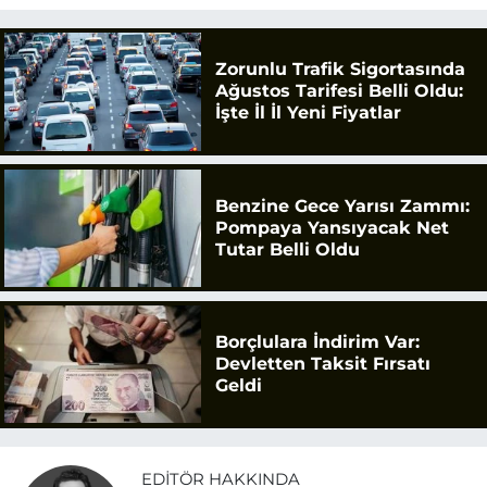
Zorunlu Trafik Sigortasında
Ağustos Tarifesi Belli Oldu:
İşte İl İl Yeni Fiyatlar
Benzine Gece Yarısı Zammı:
Pompaya Yansıyacak Net
Tutar Belli Oldu
Borçlulara İndirim Var:
Devletten Taksit Fırsatı
Geldi
EDITÖR HAKKINDA