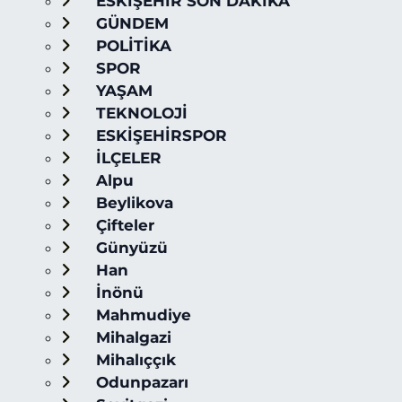
ESKİŞEHİR SON DAKİKA
GÜNDEM
POLİTİKA
SPOR
YAŞAM
TEKNOLOJİ
ESKİŞEHİRSPOR
İLÇELER
Alpu
Beylikova
Çifteler
Günyüzü
Han
İnönü
Mahmudiye
Mihalgazi
Mihalıççık
Odunpazarı