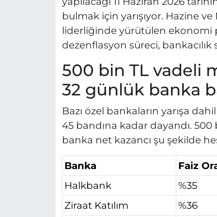
yapılacağı 11 Haziran 2026 tarih
bulmak için yarışıyor. Hazine 
liderliğinde yürütülen ekonomi
dezenflasyon süreci, bankacılık s
500 bin TL vadeli m
32 günlük banka ba
Bazı özel bankaların yarışa dahi
45 bandına kadar dayandı. 500 
banka net kazancı şu şekilde he
Banka
Faiz Or
Halkbank
%35
Ziraat Katılım
%36