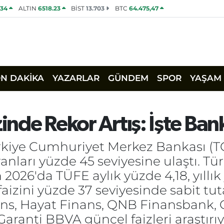
534
ALTIN
6518.23
BİST
13.703
BTC
64.475,47
ON DAKİKA
YAZARLAR
GÜNDEM
SPOR
YAŞAM
zinde Rekor Artış: İşte Ba
ürkiye Cumhuriyet Merkez Bankası (T
nları yüzde 45 seviyesine ulaştı. Tü
 2026'da TÜFE aylık yüzde 4,18, yıllık
faizini yüzde 37 seviyesinde sabit tut
ans, Hayat Finans, QNB Finansbank,
aranti BBVA güncel faizleri araştırıy