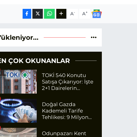
-
+
A
A
Yükleniyor...
EN ÇOK OKUNANLAR
TOKİ 540 Konutu
Satışa Çıkarıyor: İşte
2+1 Dairelerin
Fiyatları
Doğal Gazda
Kademeli Tarife
Tehlikesi: 9 Milyon
Kişi Fazla Para
Ödeyecek
Odunpazarı Kent