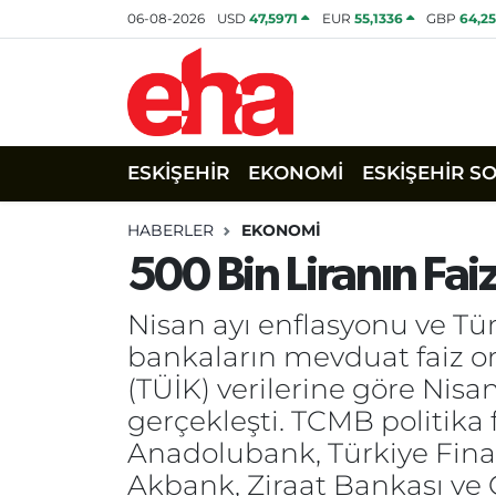
06-08-2026
USD
47,5971
EUR
55,1336
GBP
64,2
ESKİŞEHİR
EKONOMİ
ESKİŞEHİR S
HABERLER
EKONOMİ
500 Bin Liranın Fai
Nisan ayı enflasyonu ve T
bankaların mevduat faiz ora
(TÜİK) verilerine göre Nisan
gerçekleşti. TCMB politika 
Anadolubank, Türkiye Fin
Akbank, Ziraat Bankası ve G