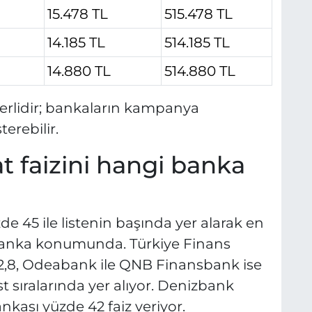
15.478 TL
515.478 TL
14.185 TL
514.185 TL
14.880 TL
514.880 TL
eçerlidir; bankaların kampanya
erebilir.
 faizini hangi banka
 45 ile listenin başında yer alarak en
banka konumunda. Türkiye Finans
2,8, Odeabank ile QNB Finansbank ise
st sıralarında yer alıyor. Denizbank
nkası yüzde 42 faiz veriyor.