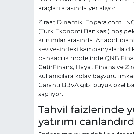
araçları arasında yer alıyor.
Ziraat Dinamik, Enpara.com, IN
(Türk Ekonomi Bankası) hoş geld
kurumlar arasında. Anadolubank
seviyesindeki kampanyalarla dikk
bankacılık modelinde QNB Finans
GetirFinans, Hayat Finans ve Zira
kullanıcılara kolay başvuru imkâ
Garanti BBVA gibi büyük özel ban
sağlıyor.
Tahvil faizlerinde y
yatırımı canlandırd