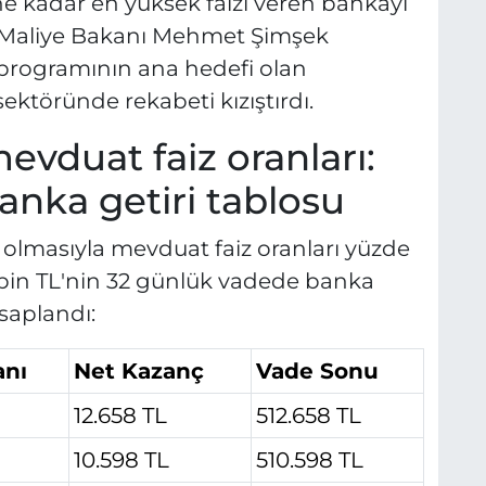
ine kadar en yüksek faizi veren bankayı
ve Maliye Bakanı Mehmet Şimşek
 programının ana hedefi olan
ektöründe rekabeti kızıştırdı.
evduat faiz oranları:
nka getiri tablosu
l olmasıyla mevduat faiz oranları yüzde
bin TL'nin 32 günlük vadede banka
saplandı:
anı
Net Kazanç
Vade Sonu
12.658 TL
512.658 TL
10.598 TL
510.598 TL