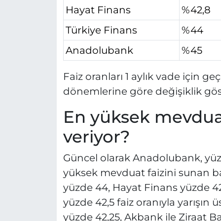
Hayat Finans
%42,8
Türkiye Finans
%44
Anadolubank
%45
Faiz oranları 1 aylık vade için g
dönemlerine göre değişiklik göst
En yüksek mevduat
veriyor?
Güncel olarak Anadolubank, yüzde
yüksek mevduat faizini sunan 
yüzde 44, Hayat Finans yüzde 4
yüzde 42,5 faiz oranıyla yarışın ü
yüzde 42,25, Akbank ile Ziraat Ba