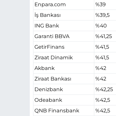
Enpara.com
%39
İş Bankası
%39,5
ING Bank
%40
Garanti BBVA
%41,25
GetirFinans
%41,5
Ziraat Dinamik
%41,5
Akbank
%42
Ziraat Bankası
%42
Denizbank
%42,25
Odeabank
%42,5
QNB Finansbank
%42,5