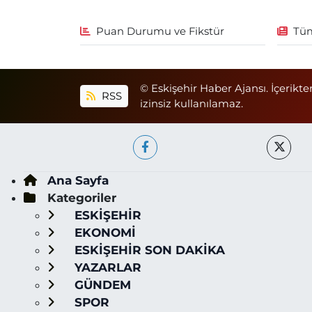
Puan Durumu ve Fikstür
Tüm
© Eskişehir Haber Ajansı. İçerikte
RSS
izinsiz kullanılamaz.
Ana Sayfa
Kategoriler
ESKİŞEHİR
EKONOMİ
ESKİŞEHİR SON DAKİKA
YAZARLAR
GÜNDEM
SPOR