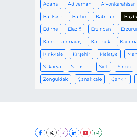
Adana
Adıyaman
Afyonkarahisar
Balıkesir
Bartın
Batman
Bayb
Edirne
Elazığ
Erzincan
Erzur
Kahramanmaraş
Karabük
Karam
Kırıkkale
Kırşehir
Malatya
Man
Sakarya
Samsun
Siirt
Sinop
Zonguldak
Çanakkale
Çankırı