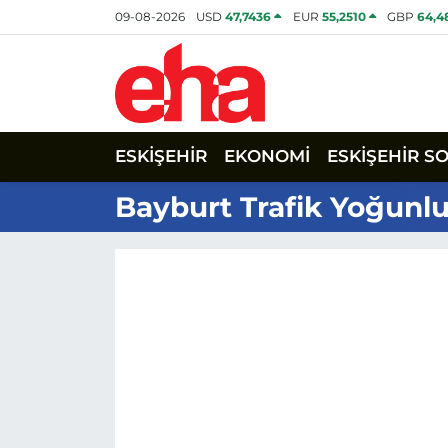
09-08-2026
USD
47,7436
EUR
55,2510
GBP
64,4
ESKİŞEHİR
EKONOMİ
ESKİŞEHİR S
Bayburt Trafik Yoğunlu