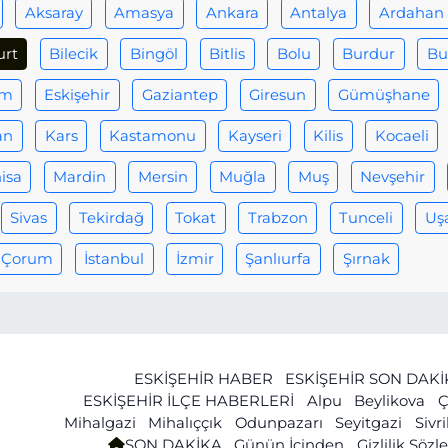
Aksaray
Amasya
Ankara
Antalya
Ardahan
urt
Bilecik
Bingöl
Bitlis
Bolu
Burdur
Bu
um
Eskişehir
Gaziantep
Giresun
Gümüşhane
an
Kars
Kastamonu
Kayseri
Kilis
Kocaeli
isa
Mardin
Mersin
Muğla
Muş
Nevşehir
Sivas
Tekirdağ
Tokat
Trabzon
Tunceli
Uş
Çorum
İstanbul
İzmir
Şanlıurfa
Şırnak
ESKİŞEHİR HABER
ESKİŞEHİR SON DAK
ESKİŞEHİR İLÇE HABERLERİ
Alpu
Beylikova
Ç
Mihalgazi
Mihalıççık
Odunpazarı
Seyitgazi
Sivr
SON DAKİKA
Günün İçinden
Gizlilik Söz