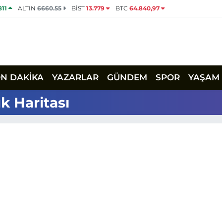
811
ALTIN
6660.55
BİST
13.779
BTC
64.840,97
ON DAKİKA
YAZARLAR
GÜNDEM
SPOR
YAŞAM
k Haritası