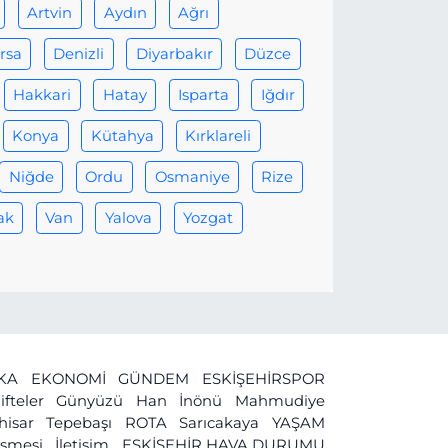
Artvin
Aydın
Ağrı
rsa
Denizli
Diyarbakır
Düzce
Hakkari
Hatay
Isparta
Iğdır
Konya
Kütahya
Kırklareli
Niğde
Ordu
Osmaniye
Rize
ak
Van
Yalova
Yozgat
İKA
EKONOMİ
GÜNDEM
ESKİŞEHİRSPOR
ifteler
Günyüzü
Han
İnönü
Mahmudiye
ihisar
Tepebaşı
ROTA
Sarıcakaya
YAŞAM
leşmesi
İletişim
ESKİŞEHİR HAVA DURUMU