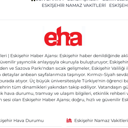
ESKİŞEHİR NAMAZ VAKİTLERİ
ESKİŞEH
ri | Eskişehir Haber Ajansı: Eskişehir haber denildiğinde akl
üvenilir yayıncılık anlayışıyla okuruyla buluşturuyor; Eskişeh
den ve Sazova Parkı'ndan sıcak gelişmeler, Eskişehir Valiliği 
etaylar anbean sayfalarımıza taşınıyor. Kırmızı-Siyah sevdam
 burada atıyor. Üç büyük üniversitesiyle Türkiye'nin öğrenci 
ehrin tüm dinamikleri yakından takip ediliyor. Vatandaşın gü
lık hava durumu, tramvay ve ulaşım bilgileri, etkinlik rehber
 sesi olan Eskişehir Haber Ajansı; doğru, hızlı ve güvenilir E
kişehir Hava Durumu
Eskişehir Namaz Vakitleri