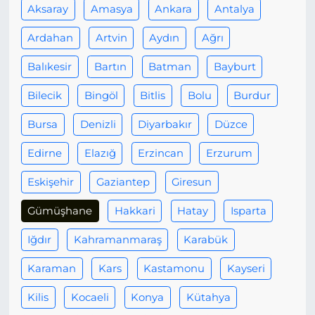
Aksaray
Amasya
Ankara
Antalya
Ardahan
Artvin
Aydın
Ağrı
Balıkesir
Bartın
Batman
Bayburt
Bilecik
Bingöl
Bitlis
Bolu
Burdur
Bursa
Denizli
Diyarbakır
Düzce
Edirne
Elazığ
Erzincan
Erzurum
Eskişehir
Gaziantep
Giresun
Gümüşhane
Hakkari
Hatay
Isparta
Iğdır
Kahramanmaraş
Karabük
Karaman
Kars
Kastamonu
Kayseri
Kilis
Kocaeli
Konya
Kütahya