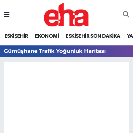
ESKİŞEHİR
EKONOMİ
ESKİŞEHİR SON DAKİKA
Y
Gümüşhane Trafik Yoğunluk Haritası