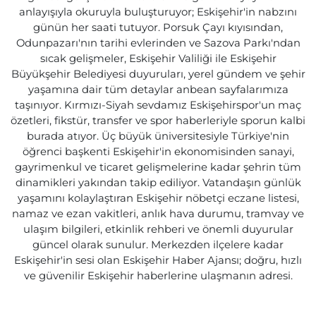
anlayışıyla okuruyla buluşturuyor; Eskişehir'in nabzını
günün her saati tutuyor. Porsuk Çayı kıyısından,
Odunpazarı'nın tarihi evlerinden ve Sazova Parkı'ndan
sıcak gelişmeler, Eskişehir Valiliği ile Eskişehir
Büyükşehir Belediyesi duyuruları, yerel gündem ve şehir
yaşamına dair tüm detaylar anbean sayfalarımıza
taşınıyor. Kırmızı-Siyah sevdamız Eskişehirspor'un maç
özetleri, fikstür, transfer ve spor haberleriyle sporun kalbi
burada atıyor. Üç büyük üniversitesiyle Türkiye'nin
öğrenci başkenti Eskişehir'in ekonomisinden sanayi,
gayrimenkul ve ticaret gelişmelerine kadar şehrin tüm
dinamikleri yakından takip ediliyor. Vatandaşın günlük
yaşamını kolaylaştıran Eskişehir nöbetçi eczane listesi,
namaz ve ezan vakitleri, anlık hava durumu, tramvay ve
ulaşım bilgileri, etkinlik rehberi ve önemli duyurular
güncel olarak sunulur. Merkezden ilçelere kadar
Eskişehir'in sesi olan Eskişehir Haber Ajansı; doğru, hızlı
ve güvenilir Eskişehir haberlerine ulaşmanın adresi.