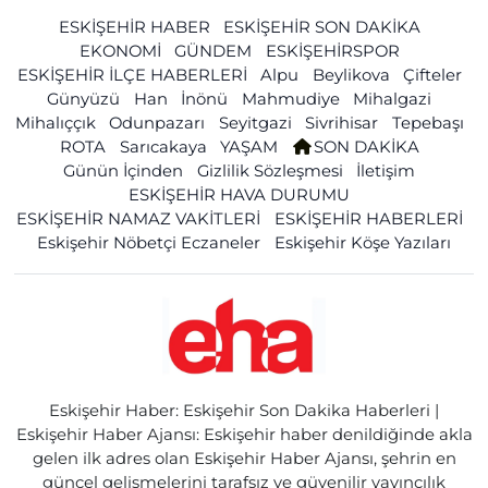
ESKİŞEHİR HABER
ESKİŞEHİR SON DAKİKA
EKONOMİ
GÜNDEM
ESKİŞEHİRSPOR
ESKİŞEHİR İLÇE HABERLERİ
Alpu
Beylikova
Çifteler
Günyüzü
Han
İnönü
Mahmudiye
Mihalgazi
Mihalıççık
Odunpazarı
Seyitgazi
Sivrihisar
Tepebaşı
ROTA
Sarıcakaya
YAŞAM
SON DAKİKA
Günün İçinden
Gizlilik Sözleşmesi
İletişim
ESKİŞEHİR HAVA DURUMU
ESKİŞEHİR NAMAZ VAKİTLERİ
ESKİŞEHİR HABERLERİ
Eskişehir Nöbetçi Eczaneler
Eskişehir Köşe Yazıları
Eskişehir Haber: Eskişehir Son Dakika Haberleri |
Eskişehir Haber Ajansı: Eskişehir haber denildiğinde akla
gelen ilk adres olan Eskişehir Haber Ajansı, şehrin en
güncel gelişmelerini tarafsız ve güvenilir yayıncılık