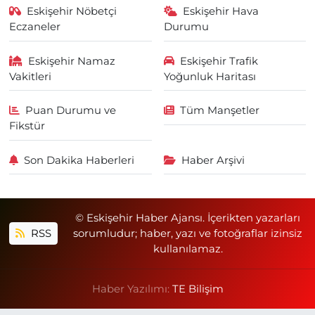
Eskişehir Nöbetçi
Eskişehir Hava
Eczaneler
Durumu
Eskişehir Namaz
Eskişehir Trafik
Vakitleri
Yoğunluk Haritası
Puan Durumu ve
Tüm Manşetler
Fikstür
Son Dakika Haberleri
Haber Arşivi
© Eskişehir Haber Ajansı. İçerikten yazarları
RSS
sorumludur; haber, yazı ve fotoğraflar izinsiz
kullanılamaz.
Haber Yazılımı:
TE Bilişim