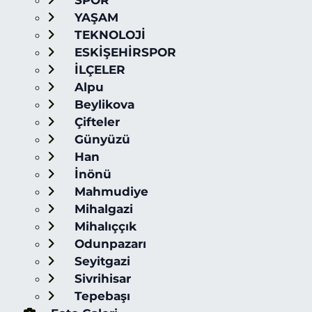
SPOR
YAŞAM
TEKNOLOJİ
ESKİŞEHİRSPOR
İLÇELER
Alpu
Beylikova
Çifteler
Günyüzü
Han
İnönü
Mahmudiye
Mihalgazi
Mihalıççık
Odunpazarı
Seyitgazi
Sivrihisar
Tepebaşı