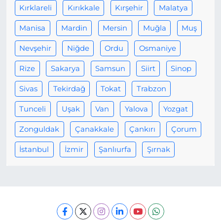
Kırklareli
Kırıkkale
Kırşehir
Malatya
Manisa
Mardin
Mersin
Muğla
Muş
Nevşehir
Niğde
Ordu
Osmaniye
Rize
Sakarya
Samsun
Siirt
Sinop
Sivas
Tekirdağ
Tokat
Trabzon
Tunceli
Uşak
Van
Yalova
Yozgat
Zonguldak
Çanakkale
Çankırı
Çorum
İstanbul
İzmir
Şanlıurfa
Şırnak